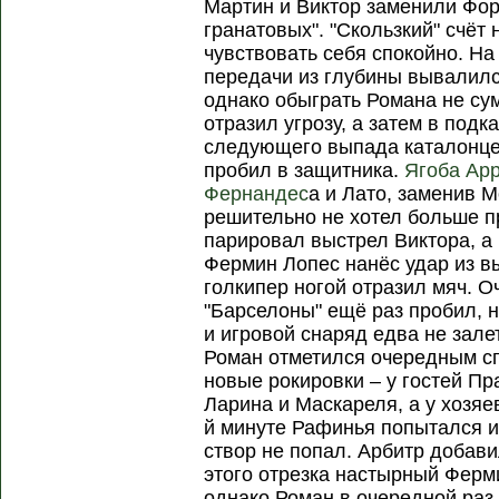
Мартин и Виктор заменили Форт
гранатовых". "Скользкий" счёт
чувствовать себя спокойно. На
передачи из глубины вывалилс
однако обыграть Романа не сум
отразил угрозу, а затем в подк
следующего выпада каталонце
пробил в защитника.
Ягоба Ар
Фернандес
а и Лато, заменив 
решительно не хотел больше пр
парировал выстрел Виктора, а
Фермин Лопес нанёс удар из в
голкипер ногой отразил мяч. О
"Барселоны" ещё раз пробил, н
и игровой снаряд едва не зале
Роман отметился очередным с
новые рокировки – у гостей П
Ларина и Маскареля, а у хозяе
й минуте Рафинья попытался ис
створ не попал. Арбитр добави
этого отрезка настырный Ферм
однако Роман в очередной раз 