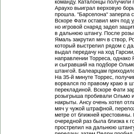
команду. Каталонцы получили 
Араухо выиграл верховую борьб
прошла. "Барселона" заперла 
Вскоре Фати оставил мяч под у
но игровой снаряд задел защит
в дальнюю штангу. После роз
Ямаль закрутил мяч в створ, Р
который выстрелил рядом с да
выдал передачу на ход Гарсии,
направлении Торреса, однако 
и сыгравший на подборе Ольм
штангой. Балеарцам приходило
На 35-й минуте Торрес, получи
ворвался по правому краю в 
перекладиной. Вскоре Фати зар
розыгрыша пробивали Ольмо и
накрыты. Ансу очень хотел отл
мяч у чужой штрафной, перело
метре от ближней крестовины. 
очередной раз была близка к го
прострелил на дальнюю штангу
передачу, затем Педри пробил 