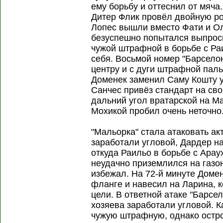
ему борьбу и оттеснил от мяча
Дитер Флик провёл двойную р
Лопес вышли вместо Фати и Ол
безуспешно попытался выпроси
чужой штрафной в борьбе с Ра
себя. Восьмой номер "Барсело
центру и с дуги штрафной пал
Доменек заменил Саму Кошту у
Санчес привёз стандарт на св
дальний угол вратарской на Ма
Мохикой пробил очень неточно
"Мальорка" стала атаковать ак
заработали угловой, Дардер н
откуда Раильо в борьбе с Арау
неудачно приземлился на газон
избежал. На 72-й минуте Доме
фланге и навесил на Ларина, 
цели. В ответной атаке "Барсе
хозяева заработали угловой. 
чужую штрафную, однако остро