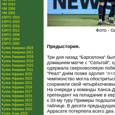
ЧМ 2010
ЧМ 2006
ЧМ 2002
ЕВРО 2024
ЕВРО 2020
ЕВРО 2016
Фото - G
ЕВРО 2012
ЕВРО 2008
ЕВРО 2004
ЕВРО 2000
Предыстория.
Кубок Америки 2024
Кубок Америки 2021
Кубок Америки 2019
Три дня назад "Барселона" был
Кубок Америки 2016
домашнем матче с "Сельтой", 
Кубок Америки 2015
одержала сверховолевую побед
Кубок Америки 2011
"Реал" днём позже одолел
"Атл
Кубок Африки 2025
чемпионство могла обостриться
Кубок Африки 2023
Кубок Африки 2021
сохранили свой четырёхочковы
Кубок Африки 2019
На очереди у команды Ханса-
Кубок Африки 2017
претендент на попадание в ев
Кубок Африки 2015
к 33-му туру Примеры подошли
Кубок Африки 2013
Кубок Африки 2012
таблице. В десяти предыдущи
Кубок Африки 2010
Аррасате потерпела всего два 
Кубок Азии 2023