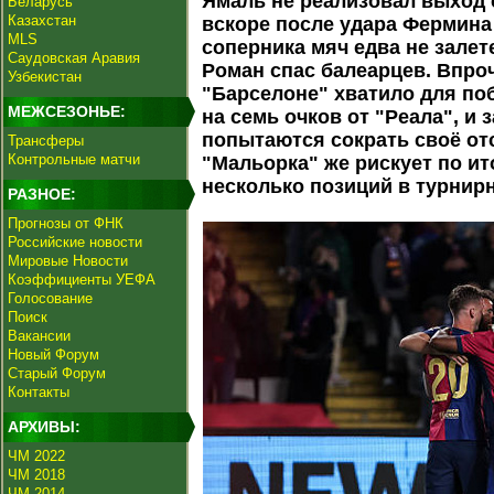
Ямаль не реализовал выход с
Беларусь
Казахстан
вскоре после удара Фермина
MLS
соперника мяч едва не залет
Саудовская Аравия
Роман спас балеарцев. Впроч
Узбекистан
"Барселоне" хватило для по
МЕЖСЕЗОНЬЕ:
на семь очков от "Реала", и
попытаются сократь своё от
Трансферы
Контрольные матчи
"Мальорка" же рискует по ит
несколько позиций в турнир
РАЗНОЕ:
Прогнозы от ФНК
Российские новости
Мировые Новости
Коэффициенты УЕФА
Голосование
Поиск
Вакансии
Новый Форум
Старый Форум
Контакты
АРХИВЫ:
ЧМ 2022
ЧМ 2018
ЧМ 2014