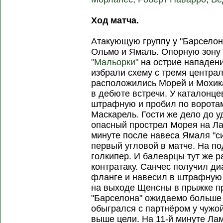
Ход матча.
Атакующую группу у "Барселон
Ольмо и Ямаль. Опорную зону 
"Мальорки"
на острие нападени
избрали схему с тремя центра
расположились Морей и Мохик
в дебюте встречи. У каталонце
штрафную и пробил по воротам
Маскарель. Гости же дело до у
опасный прострел Морея на Ла
минуте после навеса Ямаля "с
первый угловой в матче. На п
голкипер. И балеарцы тут же 
контратаку. Санчес получил д
фланге и навесил в штрафную
на выходе Щенсны в прыжке пр
"Барселона" ожидаемо больше
обыгрался с партнёром у чужо
выше цели. На 11-й минуте Ла