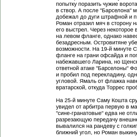
попытку поразить чужие ворота
в створ. А после "Барселона" м
добежал до дуги штрафной и п
Роман отразил мяч в сторону н
его выстрел. Через некоторое 
на левом фланге, однако наве
безадресным. Островитяне уб
возможности. На 19-й минуте 
фланге на грани офсайда и по
набежавшего Ларина, но Щенс
ответной атаке "Барселоны" Ф
и пробил под перекладину, од
угловой. Ямаль от флажка нав
вратарской, откуда Торрес про
На 25-й минуте Саму Кошта сру
увидел от арбитра первую в ма
"сине-гранатовые" едва не от
разрезающую передачу внешне
вывалился на рандеву с голки
ближний угол, но Роман выкину