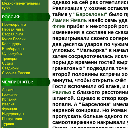
однако на сей раз отметили
Межконтинентальный
Реализация у хозяев оставл
кубок
тайме у
"Барселоны"
было п
РОССИЯ:
Ламин Ямаль
нанёс семь уда
Премьер-лига
Флик
прибег к некоторой рот
Первая лига
изменения в составе не сказ
Вторая лига
переигрывали своего соперн
Кубок России
два десятка ударов по чужи
Календарь
Бомбардиры
угловых. "Мальорка" в начал
Суперкубок
затем сосредоточилась искл
Тренеры
поры до времени гостей вы
Судьи
гранатовых" подводила точн
Стадионы
Сборная России
второй половины встречи х
минуты, чтобы открыть счёт
ЧЕМПИОНАТЫ:
Гости вспомнили об атаке, и
Англия
Раильо
с близкого расстоян
Германия
штангой. Однако в створ вор
Испания
попали. А "Барселона" имел
Италия
Франция
нервной концовки. Но Роман
Нидерланды
пропускать больше одного г
Португалия
самоотверженно накрывали у
Турция