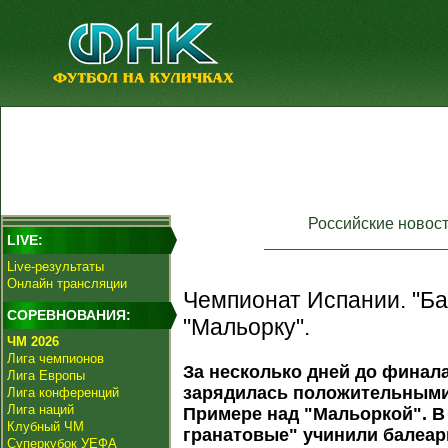
Российские новос
LIVE:
Live-результаты
Онлайн трансляции
Чемпионат Испании. "Ба
СОРЕВНОВАНИЯ:
"Мальорку".
ЧМ 2026
Лига чемпионов
За несколько дней до финал
Лига Европы
зарядилась положительными
Лига конференций
Лига наций
Примере над "Мальоркой". В 
Клубный ЧМ
гранатовые" учинили балеа
Суперкубок УЕФА