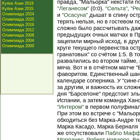
правда, "Мальорка" некстати п
Кубок Азии 2019
"Леганесом"
(0:0).
"Сельта"
,
"Ре
Кубок Азии 2015
Олимпиада 2024
и
"Осасуна"
дышат в спину ост
Олимпиада 2020
терять нельзя, но в гостевом п
Олимпиада 2016
сложно было рассчитывать даж
Олимпиада 2012
предыдущих очных матчах в 
Олимпиада 2008
Олимпиада 2004
зацепили мирный исход, в друг
Олимпиада 2000
круге текущего первенства ост
гранатовых" со счётом 1:5. В 
развалились во втором тайме,
мяча. Вот и в отчётном матче 
фаворитом. Единственный шан
календаре соперника. У "сине
за другим, и важность их слож
дня "Барселоне" предстоит эль
Испании, а затем команда Хан
"Интером"
в первом полуфина
При этом во встрече с "Мальо
обходиться без Марка-Андре т
Марка Касадо, Марка Берналя 
же отсутствовали
Пабло Маф
Морланес
,
Роберт Наварро
,
Ве