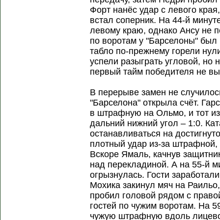
Форт нанёс удар с левого края,
встал соперник. На 44-й минут
левому краю, однако Ансу не п
по воротам у "Барселоны" был к
табло по-прежнему горели нул
успели разыграть угловой, но н
первый тайм победителя не вы
В перерыве замен не случилось
"Барселона" открыла счёт. Гар
в штрафную на Ольмо, и тот и
дальний нижний угол – 1:0. Ка
останавливаться на достигнуто
плотный удар из-за штрафной, 
Вскоре Ямаль, качнув защитни
над перекладиной. А на 55-й м
огрызнулась. Гости заработали
Мохика закинул мяч на Раильо,
пробил головой рядом с право
гостей по чужим воротам. На 5
чужую штрафную вдоль лицево