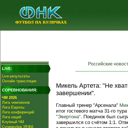
Российские новос
LIVE:
Live-результаты
Онлайн трансляции
Микель Артета: "Не хват
СОРЕВНОВАНИЯ:
завершении".
ЧМ 2026
Лига чемпионов
Главный тренер "Арсенала"
Мик
Лига Европы
итог гостевого матча 31-го тур
Лига конференций
"Эвертона"
. Поединок был сыгр
Лига наций
Клубный ЧМ
завершился со счётом 1:1. Отв
Суперкубок УЕФА