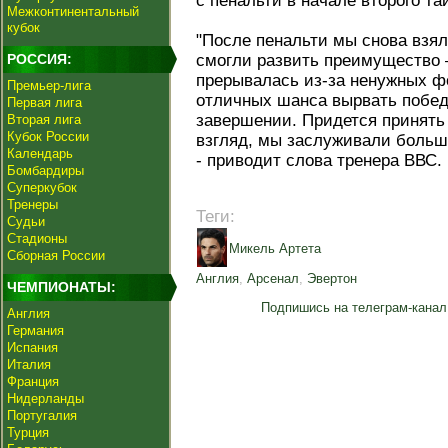
с пенальти в начале второго та
Межконтинентальный
кубок
"После пенальти мы снова взяли
РОССИЯ:
смогли развить преимущество 
прерывалась из-за ненужных ф
Премьер-лига
отличных шанса вырвать победу
Первая лига
завершении. Придется принять э
Вторая лига
Кубок России
взгляд, мы заслуживали больше
Календарь
- приводит слова тренера ВВС.
Бомбардиры
Суперкубок
Тренеры
Теги:
Судьи
Стадионы
Микель Артета
Сборная России
Англия
,
Арсенал
,
Эвертон
ЧЕМПИОНАТЫ:
Подпишись на телеграм-канал
Англия
Германия
Испания
Италия
Франция
Нидерланды
Португалия
Турция