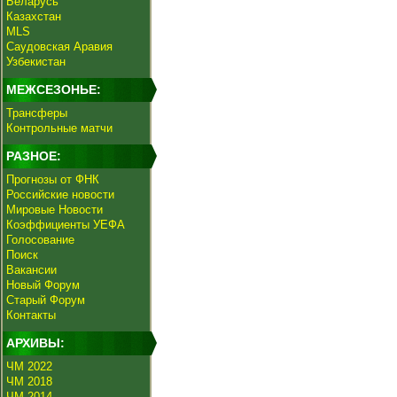
Беларусь
Казахстан
MLS
Саудовская Аравия
Узбекистан
МЕЖСЕЗОНЬЕ:
Трансферы
Контрольные матчи
РАЗНОЕ:
Прогнозы от ФНК
Российские новости
Мировые Новости
Коэффициенты УЕФА
Голосование
Поиск
Вакансии
Новый Форум
Старый Форум
Контакты
АРХИВЫ:
ЧМ 2022
ЧМ 2018
ЧМ 2014