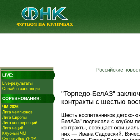
Российские новос
LIVE:
Live-результаты
Онлайн трансляции
"Торпедо-БелАЗ" заклю
СОРЕВНОВАНИЯ:
контракты с шестью вос
ЧМ 2026
Лига чемпионов
Шесть воспитанников детско-ю
Лига Европы
БелАЗа" подписали с клубом 
Лига конференций
контракты, сообщает официаль
Лига наций
Клубный ЧМ
них — Ивана Садовский, Вячес
Суперкубок УЕФА