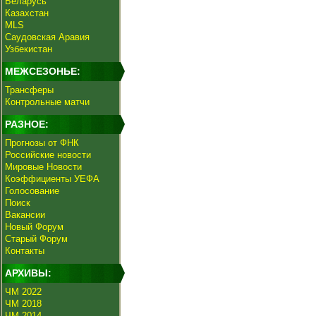
Беларусь
Казахстан
MLS
Саудовская Аравия
Узбекистан
МЕЖСЕЗОНЬЕ:
Трансферы
Контрольные матчи
РАЗНОЕ:
Прогнозы от ФНК
Российские новости
Мировые Новости
Коэффициенты УЕФА
Голосование
Поиск
Вакансии
Новый Форум
Старый Форум
Контакты
АРХИВЫ:
ЧМ 2022
ЧМ 2018
ЧМ 2014