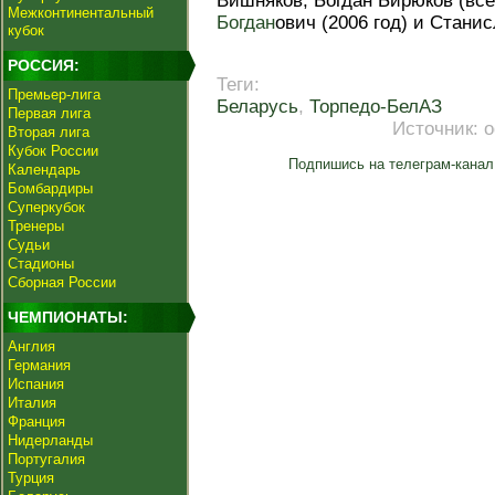
Вишняков, Богдан Бирюков (все
Межконтинентальный
Богдан
ович (2006 год) и Станис
кубок
РОССИЯ:
Теги:
Премьер-лига
Беларусь
,
Торпедо-БелАЗ
Первая лига
Источник:
о
Вторая лига
Кубок России
Подпишись на телеграм-канал
Календарь
Бомбардиры
Суперкубок
Тренеры
Судьи
Стадионы
Сборная России
ЧЕМПИОНАТЫ:
Англия
Германия
Испания
Италия
Франция
Нидерланды
Португалия
Турция