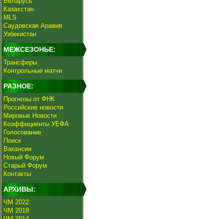
Беларусь
Казахстан
MLS
Саудовская Аравия
Узбекистан
МЕЖСЕЗОНЬЕ:
Трансферы
Контрольные матчи
РАЗНОЕ:
Прогнозы от ФНК
Российские новости
Мировые Новости
Коэффициенты УЕФА
Голосование
Поиск
Вакансии
Новый Форум
Старый Форум
Контакты
АРХИВЫ:
ЧМ 2022
ЧМ 2018
ЧМ 2014