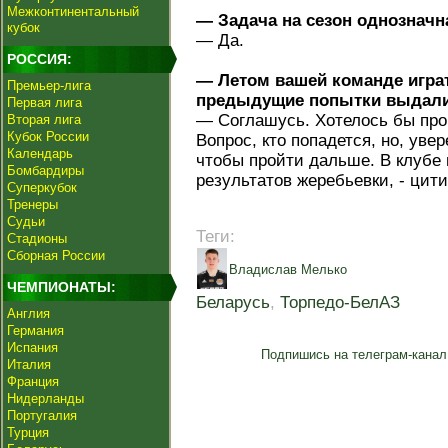
Межконтинентальный
— Задача на сезон однозначн
кубок
— Да.
РОССИЯ:
— Летом вашей команде игра
Премьер-лига
предыдущие попытки выдали
Первая лига
— Соглашусь. Хотелось бы про
Вторая лига
Кубок России
Вопрос, кто попадется, но, уве
Календарь
чтобы пройти дальше. В клубе 
Бомбардиры
результатов жеребьевки, - цит
Суперкубок
Тренеры
Судьи
Теги:
Стадионы
Сборная России
Владислав Мелько
ЧЕМПИОНАТЫ:
Беларусь
,
Торпедо-БелАЗ
Англия
Германия
Испания
Подпишись на телеграм-канал
Италия
Франция
Нидерланды
Португалия
Турция