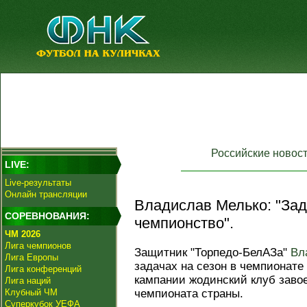
Российские новос
LIVE:
Live-результаты
Онлайн трансляции
Владислав Мелько: "Зад
СОРЕВНОВАНИЯ:
чемпионство".
ЧМ 2026
Лига чемпионов
Защитник "Торпедо-БелАЗа"
Вл
Лига Европы
задачах на сезон в чемпионате
Лига конференций
кампании жодинский клуб заво
Лига наций
Клубный ЧМ
чемпионата страны.
Суперкубок УЕФА