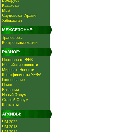
Беларусь
Казахстан
MLS
Саудовская Аравия
Узбекистан
МЕЖСЕЗОНЬЕ:
Трансферы
Контрольные матчи
РАЗНОЕ:
Прогнозы от ФНК
Российские новости
Мировые Новости
Коэффициенты УЕФА
Голосование
Поиск
Вакансии
Новый Форум
Старый Форум
Контакты
АРХИВЫ:
ЧМ 2022
ЧМ 2018
ЧМ 2014