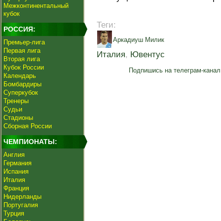
Межконтинентальный
кубок
Теги:
РОССИЯ:
Аркадиуш Милик
Премьер-лига
Первая лига
Италия
,
Ювентус
Вторая лига
Кубок России
Подпишись на телеграм-канал
Календарь
Бомбардиры
Суперкубок
Тренеры
Судьи
Стадионы
Сборная России
ЧЕМПИОНАТЫ:
Англия
Германия
Испания
Италия
Франция
Нидерланды
Португалия
Турция