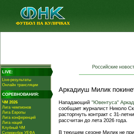
Российские новос
LIVE:
Live-результаты
Онлайн трансляции
Аркадиуш Милик покинет
СОРЕВНОВАНИЯ:
Нападающий
"Ювентуса"
Арка
ЧМ 2026
Лига чемпионов
сообщает журналист Николо Ск
Лига Европы
расторгнуть контракт с 31-летн
Лига конференций
рассчитан до лета 2026 года.
Лига наций
Клубный ЧМ
В текущем сезоне Милик не при
Суперкубок УЕФА