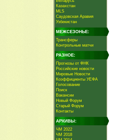
Беларусь
Казахстан
MLS
Саудовская Аравия
Узбекистан
МЕЖСЕЗОНЬЕ:
Трансферы
Контрольные матчи
РАЗНОЕ:
Прогнозы от ФНК
Российские новости
Мировые Новости
Коэффициенты УЕФА
Голосование
Поиск
Вакансии
Новый Форум
Старый Форум
Контакты
АРХИВЫ:
ЧМ 2022
ЧМ 2018
ЧМ 2014