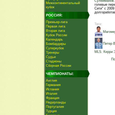
Сулейманов
Межконтинентальный
голевые пер
кубок
Сити" с 2009
долгоработа
РОССИЯ:
Премьер-лига
Теги:
Первая лига
Вторая лига
Магоме
Кубок России
Календарь
Питер 
Бомбардиры
Суперкубок
MLS
,
Керри 
Тренеры
Судьи
По
Стадионы
Сборная России
ЧЕМПИОНАТЫ:
Англия
Германия
Испания
Италия
Франция
Нидерланды
Португалия
Турция