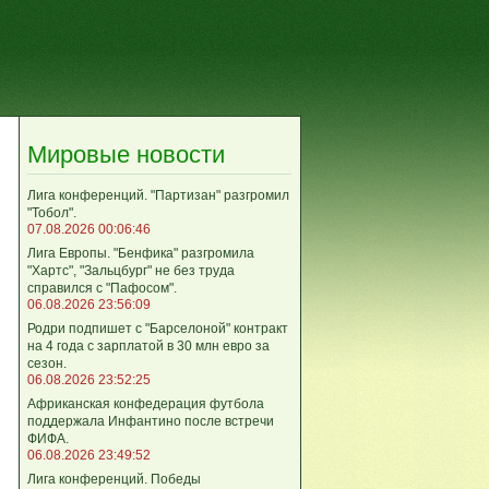
Мировые новости
Лига кoнференций. "Партизан" разгромил
"Тобол".
07.08.2026 00:06:46
Лига Европы. "Бенфика" разгромила
"Хартс", "Зальцбург" не без труда
справился с "Пафосом".
06.08.2026 23:56:09
Родри подпишет с "Барселоной" контракт
на 4 года с зарплатой в 30 млн евро за
сезон.
06.08.2026 23:52:25
Африканская конфедерация футбола
поддержала Инфантино после встречи
ФИФА.
06.08.2026 23:49:52
Лига кoнференций. Победы