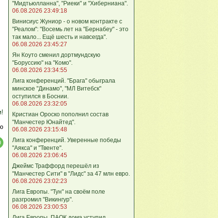
"Мидтьюлланна", "Риеки" и "Хиберниана".
06.08.2026 23:49:18
Винисиус Жуниор - о новом контракте с
"Реалом": "Восемь лет на "Бернабеу" - это
так мало... Ещё шесть и навсегда".
06.08.2026 23:45:27
Ян Коуто сменил дортмундскую
"Боруссию" на "Комо".
06.08.2026 23:34:55
Лига кoнференций. "Брага" обыграла
минское "Динамо", "МЛ Витебск"
оступился в Боснии.
06.08.2026 23:32:05
м!
Кристиан Ороско пополнил состав
"Манчестер Юнайтед".
ю
06.08.2026 23:15:48
Лига кoнференций. Уверенные победы
"Аякса" и "Твенте".
06.08.2026 23:06:45
Джеймс Траффорд перешёл из
"Манчестер Сити" в "Лидс" за 47 млн евро.
06.08.2026 23:02:23
Лига Европы. "Тун" на своём поле
разгромил "Викингур".
06.08.2026 23:00:53
Лига Европы. ПАОК дома уступил