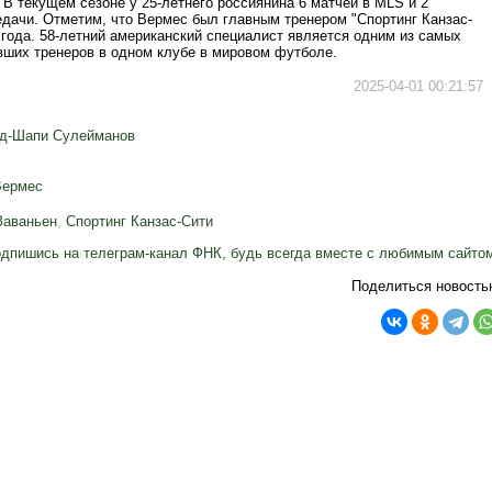
. В текущем сезоне у 25-летнего россиянина 6 матчей в MLS и 2
едачи. Отметим, что Вермес был главным тренером "Спортинг Канзас-
 года. 58-летний американский специалист является одним из самых
вших тренеров в одном клубе в мировом футболе.
2025-04-01 00:21:57
д-Шапи Сулейманов
Вермес
Заваньен
,
Спортинг Канзас-Сити
дпишись на телеграм-канал ФНК, будь всегда вместе с любимым сайто
Поделиться новость