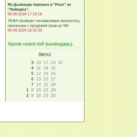
Ян Дьоманде перешел в "Реал" из
"Лейпцига".
06.08.2026 17:10:18
УЕФА проведет независимую экспертизу,
связанную с продажей прав на ЧМ.
06.08.2026 16:32:33
Архив новостей (
календарь
).
Август
3
10
17
24
31
4
11
18
25
5
12
19
26
6
13
20
27
7
14
21
28
1
8
15
22
29
2
9
16
23
30