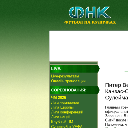
LIVE:
Live-результаты
Онлайн трансляции
Питер Ве
СОРЕВНОВАНИЯ:
Канзас-С
Сулейма
ЧМ 2026
Лига чемпионов
Лига Европы
Главный тре
официальный
Лига конференций
Заваньен. В
Лига наций
Сити" после 
Клубный ЧМ
Напомним, ч
Суперкубок УЕФА