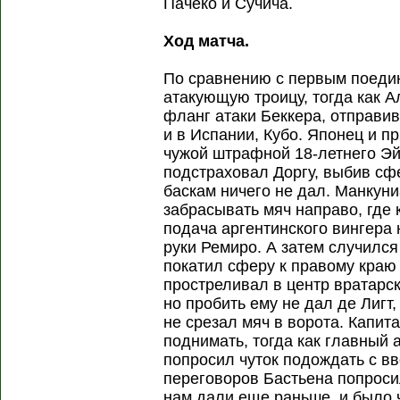
Пачеко и Сучича.
Ход матча.
По сравнению с первым поеди
атакующую троицу, тогда как 
фланг атаки Беккера, отправив
и в Испании, Кубо. Японец и п
чужой штрафной 18-летнего Эй
подстраховал Доргу, выбив сф
баскам ничего не дал. Манкун
забрасывать мяч направо, где
подача аргентинского вингера
руки Ремиро. А затем случился
покатил сферу к правому краю
простреливал в центр вратарс
но пробить ему не дал де Лигт
не срезал мяч в ворота. Капит
поднимать, тогда как главный 
попросил чуток подождать с вв
переговоров Бастьена попросил
нам дали еще раньше, и было ч