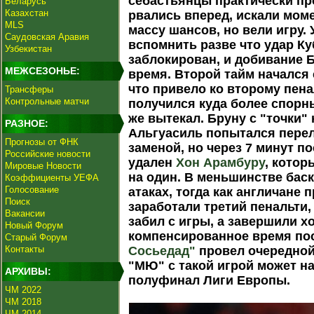
себастьянцы практически п
Беларусь
Казахстан
рвались вперед, искали моме
MLS
массу шансов, но вели игру.
Саудовская Аравия
вспомнить разве что удар Ку
Узбекистан
заблокирован, и добивание 
МЕЖСЕЗОНЬЕ:
время. Второй тайм начался 
что привело ко второму пена
Трансферы
Контрольные матчи
получился куда более спорны
же вытекал. Бруну с "точки"
РАЗНОЕ:
Альгуасиль попытался пере
Прогнозы от ФНК
заменой, но через 7 минут п
Российские новости
удален
Хон Арамбуру
, котор
Мировые Новости
на один. В меньшинстве бас
Коэффициенты УЕФА
Голосование
атаках, тогда как англичане 
Поиск
заработали третий пенальти,
Вакансии
забил с игры, а завершили х
Новый Форум
компенсированное время по
Старый Форум
Контакты
Сосьедад"
провел очередной 
"МЮ" с такой игрой может н
АРХИВЫ:
полуфинал Лиги Европы.
ЧМ 2022
ЧМ 2018
ЧМ 2014