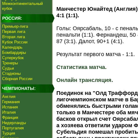
Межконтинентальный
Манчестер Юнайтед (Англия) 
кубок
4:1 (1:1).
РОССИЯ:
Премьер-лига
Голы: Оярсабаль, 10 - с пеналь
Первая лига
пенальти (1:1). Фернандеш, 50 
Вторая лига
87 (3:1). Далот, 90+1 (4:1).
Кубок России
Календарь
Бомбардиры
Результат первого матча - 1:1.
Суперкубок
Тренеры
Статистика матча.
Судьи
Стадионы
Сборная России
Онлайн трансляция.
ЧЕМПИОНАТЫ:
Поединок на "Олд Траффорд"
Англия
лигочемпионском матче в Ба
Германия
обменялись быстрыми голами
Испания
только в Манчестере оба мяч
Италия
Франция
басков открыл счет Оярсабал
Нидерланды
а хозяева ответили ударом Ф
Португалия
Субельдия помешал пробить 
Турция