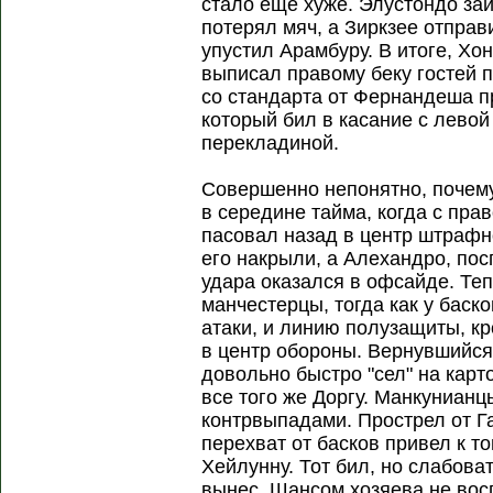
стало еще хуже. Элустондо за
потерял мяч, а Зиркзее отправи
упустил Арамбуру. В итоге, Хон
выписал правому беку гостей 
со стандарта от Фернандеша пр
который бил в касание с лево
перекладиной.
Совершенно непонятно, почему
в середине тайма, когда с прав
пасовал назад в центр штрафно
его накрыли, а Алехандро, по
удара оказался в офсайде. Те
манчестерцы, тогда как у бас
атаки, и линию полузащиты, к
в центр обороны. Вернувшийс
довольно быстро "сел" на карт
все того же Доргу. Манкуниан
контрвыпадами. Прострел от Г
перехват от басков привел к т
Хейлунну. Тот бил, но слабова
вынес. Шансом хозяева не восп