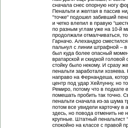
сначала снес опорную ногу фо
Пенальти и желтая в пассив н
"точке" подошел забивший пен
и четко влепил в правую "шест
по разным углам уже на 10-й м
продолжали отмалчиваться, то
Гарначо. Алехандро сместился 
пальнул с линии штрафной – в 
был куда более опасный момен
вратарской и скидкой головой 
стойку было некому. И сразу ж
пенальти заработали хозяева. 
направо на Фернандеша, кото
центр под удар Хейлунну, но т
Ремиро, потому что в подкате 
помешать пробить так точно. С
пенальти сначала из-за шума 
потом все увидели карточку в 
здесь, но повода отменить не 
крупные. Штатный пенальтист
спокойно на классе с правой п