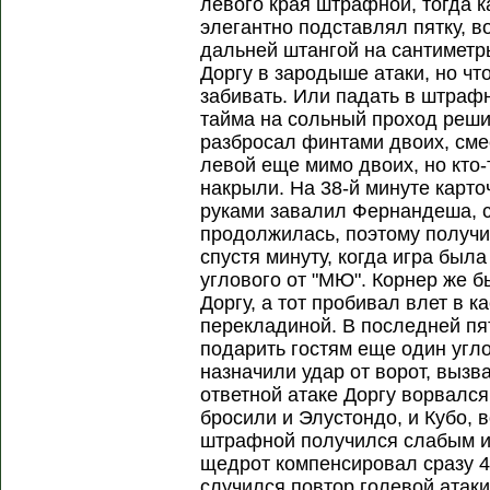
левого края штрафной, тогда к
элегантно подставлял пятку, в
дальней штангой на сантиметры
Доргу в зародыше атаки, но ч
забивать. Или падать в штраф
тайма на сольный проход реши
разбросал финтами двоих, сме
левой еще мимо двоих, но кто-
накрыли. На 38-й минуте карто
руками завалил Фернандеша, с
продолжилась, поэтому получ
спустя минуту, когда игра был
углового от "МЮ". Корнер же б
Доргу, а тот пробивал влет в 
перекладиной. В последней п
подарить гостям еще один угло
назначили удар от ворот, вызв
ответной атаке Доргу ворвался
бросили и Элустондо, и Кубо, 
штрафной получился слабым и 
щедрот компенсировал сразу 4 
случился повтор голевой атаки