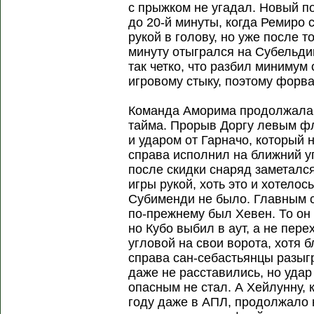
с прыжком не угадал. Новый п
до 20-й минуты, когда Ремиро 
рукой в голову, но уже после т
минуту отыгрался на Субельди
так четко, что разбил минимум
игровому стыку, поэтому форва
Команда Аморима продолжала 
тайма. Прорыв Доргу левым ф
и ударом от Гарначо, который
справа исполнил на ближний у
после скидки снаряд заметался
игры рукой, хоть это и хотело
Субименди не было. Главным с
по-прежнему был Хевен. То он
но Кубо выбил в аут, а не пере
угловой на свои ворота, хотя 
справа сан-себастьянцы разыгр
даже не расставились, но удар
опасным не стал. А Хейлунну, 
году даже в АПЛ, продолжало н