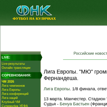
Российские новос
LIVE:
Live-результаты
Онлайн трансляции
Лига Европы. "МЮ" гром
СОРЕВНОВАНИЯ:
Фернандеша.
ЧМ 2026
Лига чемпионов
Лига Европы
. 1/8 финала, отв
Лига Европы
Лига конференций
Лига наций
13 марта. Манчестер. Стадион
Клубный ЧМ
Судья -
Бенуа Бастьен
(Франци
Суперкубок УЕФА