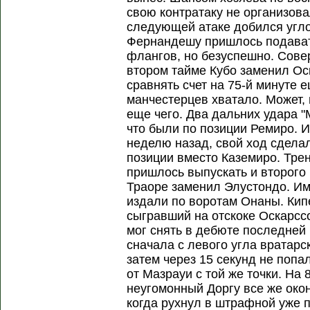
свою контратаку не организова
следующей атаке добился угло
Фернандешу пришлось подават
флангов, но безуспешно. Сов
втором тайме Кубо заменил Ос
сравнять счет на 75-й минуте е
манчестерцев хватало. Может,
еще чего. Два дальних удара 
что были по позиции Ремиро. И 
неделю назад, свой ход сдела
позиции вместо Каземиро. Тре
пришлось выпускать и второго 
Траоре заменил Элустондо. Им
издали по воротам Онаны. Кип
сыгравший на отскоке Оскарсс
мог снять в дебюте последней 
сначала с левого угла вратарс
затем через 15 секунд не попа
от Мазрауи с той же точки. На 
неугомонный Доргу все же око
когда рухнул в штрафной уже 