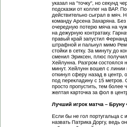
указал на "точку", но секунд 
подсказки от коллег на ВАР. П
действительно сыграл в мяч. Н
команду Арсена Захаряна. Без
очередную потерю мяча на чу
на дежурную контратаку. Гарна
правый край запустил Фернанд
штрафной и пальнул мимо Реми
стойки в сетку. За минуту до к
сменил Эриксен, плюс получил
Хейлунна. Разгром состоялся 
минут. Хейлунн вошел с линии
откинул сферу назад в центр, 
под перекладину с 15 метров.
просто пропустить, тем более 
желтая карточка за фол в цент
Лучший игрок матча – Бруну
Если бы не гол португальца с 
назвать Патрика Доргу, ведь он