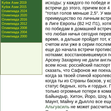
исходы: у каждого по победе и
Кубок Азии 2019
Кубок Азии 2015
встречи до этого, причем все 
Олимпиада 2024
"тотал голов меньше 2,5". У м
Олимпиада 2020
преимущество по личным встреч
Олимпиада 2016
в Лиге Европы (В2 Н2 П1), хот
Олимпиада 2012
Олимпиада 2008
по победам в домашней встрече
Олимпиада 2004
что любая ничья сегодня пере
Олимпиада 2000
время, а дальше пройдет тот, 
счетом или уже в серии после
еще до начала встречи проти
нотками: восстановившемуся п
Арсену Захаряну не дали англи
всем ясна: российский паспорт
сказать, что Сафонов же поеха
когда за твоей спиной королевс
когда ты из Страны басков, у 
статус бедных, хоть и гордых.
только огромные потери в ком
Байындыр, Хитон, Йоро, Шоу, 
Маунт, Майну и Дьялло все ещ
Альгуасиль
не может рассчитыв