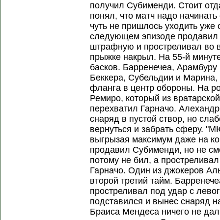
получил Субименди. Стоит отд
понял, что матч надо начинать
чуть не пришлось уходить уже с
следующем эпизоде продавил 
штрафную и простреливал во в
прыжке накрыл. На 55-й минут
басков. Барренечеа, Арамбуру
Беккера, Субельдии и Марина,
фланга в центр обороны. На р
Ремиро, который из вратарской 
перехватил Гарначо. Алехандр
снаряд в пустой створ, но сла
вернуться и забрать сферу. "
выгрызая максимум даже на ко
продавил Субименди, но не смо
потому не бил, а простреливал
Гарначо. Один из джокеров Ал
второй третий тайм. Барренече
простреливал под удар с лево
подставился и вынес снаряд н
Браиса Мендеса ничего не дал.