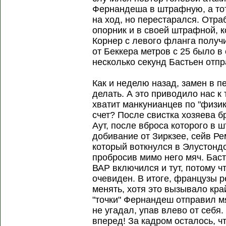
Фернандеша в штрафную, а тот
на ход, но перестарался. Отр
опорник и в своей штрафной, 
Корнер с левого фланга получ
от Беккера метров с 25 было в
несколько секунд Бастьен отп
Как и неделю назад, замен в 
делать. А это приводило нас к 
хватит манкунианцев по "физик
счет? После свистка хозяева б
Аут, после вброса которого в 
добивание от Зиркзее, сейв Ре
который воткнулся в Элустонд
пробросив мимо него мяч. Баст
ВАР включился и тут, потому ч
очевиден. В итоге, французы 
менять, хотя это вызывало кр
"точки" Фернандеш отправил м
не угадал, упав влево от себя
вперед! За кадром осталось, ч