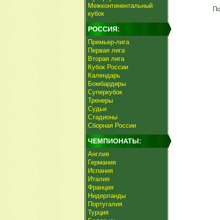
Межконтинентальный
По
кубок
РОССИЯ:
Премьер-лига
Первая лига
Вторая лига
Кубок России
Календарь
Бомбардиры
Суперкубок
Тренеры
Судьи
Стадионы
Сборная России
ЧЕМПИОНАТЫ:
Англия
Германия
Испания
Италия
Франция
Нидерланды
Португалия
Турция