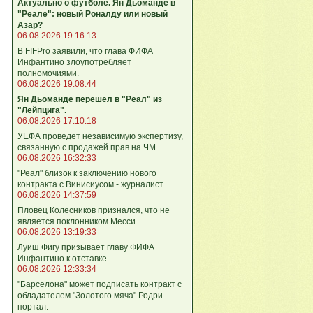
Актуально о футболе. Ян Дьоманде в
"Реале": новый Роналду или новый
Азар?
06.08.2026 19:16:13
В FIFPro заявили, что глава ФИФА
Инфантино злоупотребляет
полномочиями.
06.08.2026 19:08:44
Ян Дьоманде перешел в "Реал" из
"Лейпцига".
06.08.2026 17:10:18
УЕФА проведет независимую экспертизу,
связанную с продажей прав на ЧМ.
06.08.2026 16:32:33
"Реал" близок к заключению нового
контракта с Винисиусом - журналист.
06.08.2026 14:37:59
Пловец Колесников признался, что не
является поклонником Месси.
06.08.2026 13:19:33
Луиш Фигу призывает главу ФИФА
Инфантино к отставке.
06.08.2026 12:33:34
"Барселона" может подписать контракт с
обладателем "Золотого мяча" Родри -
портал.