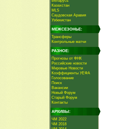
Беларусь
Казахстан
MLS
Саудовская Аравия
Узбекистан
МЕЖСЕЗОНЬЕ:
Трансферы
Контрольные матчи
РАЗНОЕ:
Прогнозы от ФНК
Российские новости
Мировые Новости
Коэффициенты УЕФА
Голосование
Поиск
Вакансии
Новый Форум
Старый Форум
Контакты
АРХИВЫ:
ЧМ 2022
ЧМ 2018
ЧМ 2014