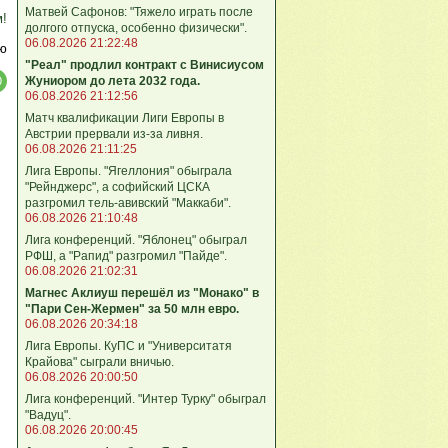
Матвей Сафонов: "Тяжело играть после
м!
долгого отпуска, особенно физически".
06.08.2026 21:22:48
ю
"Реал" продлил контракт с Винисиусом
Жуниором до лета 2032 года.
06.08.2026 21:12:56
Матч квалификации Лиги Европы в
Австрии прервали из-за ливня.
06.08.2026 21:11:25
Лига Европы. "Ягеллония" обыграла
"Рейнджерс", а софийский ЦСКА
разгромил тель-авивский "Маккаби".
06.08.2026 21:10:48
Лига кoнференций. "Яблонец" обыграл
РФШ, а "Рапид" разгромил "Пайде".
06.08.2026 21:02:31
Магнес Аклиуш перешёл из "Монако" в
"Пари Сен-Жермен" за 50 млн евро.
06.08.2026 20:34:18
Лига Европы. КуПС и "Университатя
Крайова" сыграли вничью.
06.08.2026 20:00:50
Лига конференций. "Интер Турку" обыграл
"Вадуц".
06.08.2026 20:00:45