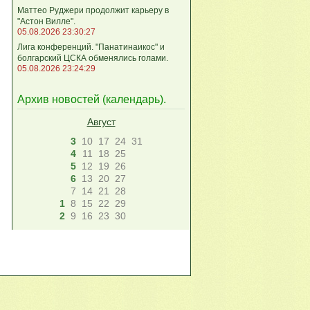
Маттео Руджери продолжит карьеру в
"Астон Вилле".
05.08.2026 23:30:27
Лига конференций. "Панатинаикос" и
болгарский ЦСКА обменялись голами.
05.08.2026 23:24:29
Архив новостей (
календарь
).
Август
3
10
17
24
31
4
11
18
25
5
12
19
26
6
13
20
27
7
14
21
28
1
8
15
22
29
2
9
16
23
30