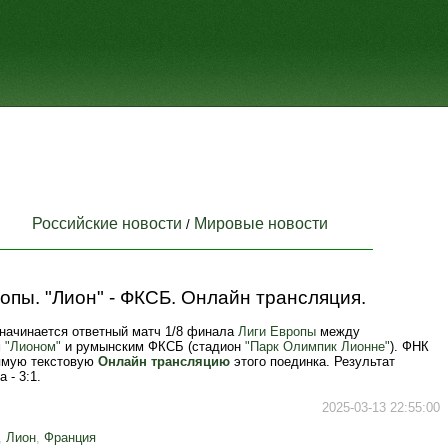
Российские новости
Мировые новости
/
опы. "Лион" - ФКСБ. Онлайн трансляция.
 начинается ответный матч 1/8 финала
Лиги Европы
между
м
"Лионом"
и румынским ФКСБ (стадион
"Парк Олимпик Лионне"
). ФНК
ямую текстовую
Онлайн трансляцию
этого поединка. Результат
 - 3:1.
2025-03-13 22:55:00
,
Лион
,
Франция