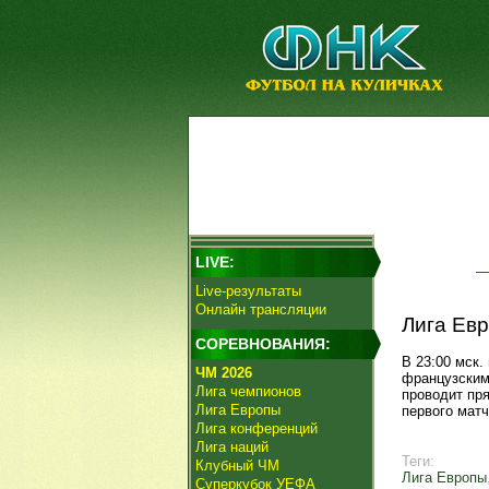
LIVE:
Live-результаты
Онлайн трансляции
Лига Евр
СОРЕВНОВАНИЯ:
В 23:00 мск.
ЧМ 2026
французски
Лига чемпионов
проводит пр
Лига Европы
первого матча
Лига конференций
Лига наций
Теги:
Клубный ЧМ
Лига Европы
Суперкубок УЕФА