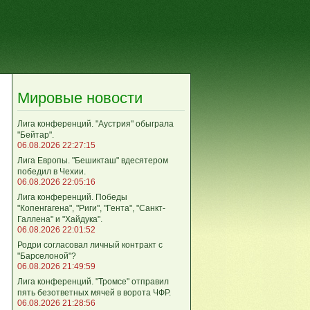
Мировые новости
Лига конференций. "Аустрия" обыграла
"Бейтар".
06.08.2026 22:27:15
Лига Европы. "Бешикташ" вдесятером
победил в Чехии.
06.08.2026 22:05:16
Лига конференций. Победы
"Копенгагена", "Риги", "Гента", "Санкт-
Галлена" и "Хайдука".
06.08.2026 22:01:52
Родри согласовал личный контракт с
"Барселоной"?
06.08.2026 21:49:59
Лига конференций. "Тромсе" отправил
пять безответных мячей в ворота ЧФР.
06.08.2026 21:28:56