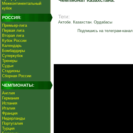
Чемпионат Казахстана
.
Межконтинентальный
кубок
Теги:
РОССИЯ:
Актобе
,
Казахстан
,
Ордабасы
Премьер-лига
Первая лига
Подпишись на телеграм-канал
Вторая лига
Кубок России
Календарь
Бомбардиры
Суперкубок
Тренеры
Судьи
Стадионы
Сборная России
ЧЕМПИОНАТЫ:
Англия
Германия
Испания
Италия
Франция
Нидерланды
Португалия
Турция