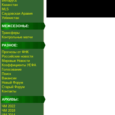
Беларусь
Казахстан
MLS
Саудовская Аравия
Узбекистан
МЕЖСЕЗОНЬЕ:
Трансферы
Контрольные матчи
РАЗНОЕ:
Прогнозы от ФНК
Российские новости
Мировые Новости
Коэффициенты УЕФА
Голосование
Поиск
Вакансии
Новый Форум
Старый Форум
Контакты
АРХИВЫ:
ЧМ 2022
ЧМ 2018
ЧМ 2014