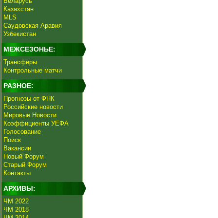
Беларусь
Казахстан
MLS
Саудовская Аравия
Узбекистан
МЕЖСЕЗОНЬЕ:
Трансферы
Контрольные матчи
РАЗНОЕ:
Прогнозы от ФНК
Российские новости
Мировые Новости
Коэффициенты УЕФА
Голосование
Поиск
Вакансии
Новый Форум
Старый Форум
Контакты
АРХИВЫ:
ЧМ 2022
ЧМ 2018
ЧМ 2014