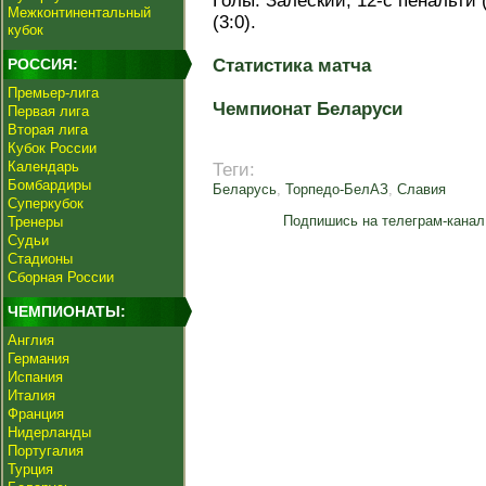
Голы: Залеский, 12-с пенальти (
Межконтинентальный
(3:0).
кубок
РОССИЯ:
Статистика матча
Премьер-лига
Чемпионат Беларуси
Первая лига
Вторая лига
Кубок России
Календарь
Теги:
Бомбардиры
Беларусь
,
Торпедо-БелАЗ
,
Славия
Суперкубок
Подпишись на телеграм-канал
Тренеры
Судьи
Стадионы
Сборная России
ЧЕМПИОНАТЫ:
Англия
Германия
Испания
Италия
Франция
Нидерланды
Португалия
Турция