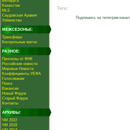
Беларусь
Казахстан
Теги:
MLS
Саудовская Аравия
Подпишись на телеграм-канал
Узбекистан
МЕЖСЕЗОНЬЕ:
Трансферы
Контрольные матчи
РАЗНОЕ:
Прогнозы от ФНК
Российские новости
Мировые Новости
Коэффициенты УЕФА
Голосование
Поиск
Вакансии
Новый Форум
Старый Форум
Контакты
АРХИВЫ:
ЧМ 2022
ЧМ 2018
ЧМ 2014