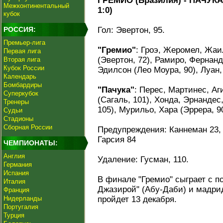
ГРЕМИО (Бразилия) - ПАЧУКА (М
Межконтинентальный
1:0)
кубок
РОССИЯ:
Гол: Эвертон, 95.
Премьер-лига
"Гремио"
: Гроэ, Жеромел, Жаи
Первая лига
(Эвертон, 72), Рамиро, Фернанд
Вторая лига
Кубок России
Эдилсон (Лео Моура, 90), Луан,
Календарь
Бомбардиры
"Пачука"
: Перес, Мартинес, Аг
Суперкубок
(Сагаль, 101), Хонда, Эрнандес
Тренеры
105), Мурильо, Хара (Эррера, 90
Судьи
Стадионы
Сборная России
Предупреждения: Каннеман 23, 
Гарсия 84
ЧЕМПИОНАТЫ:
Англия
Удаление: Гусман, 110.
Германия
Испания
В финале "Гремио" сыграет с п
Италия
Джазирой" (Абу-Даби) и мадрид
Франция
Нидерланды
пройдет 13 декабря.
Португалия
Турция