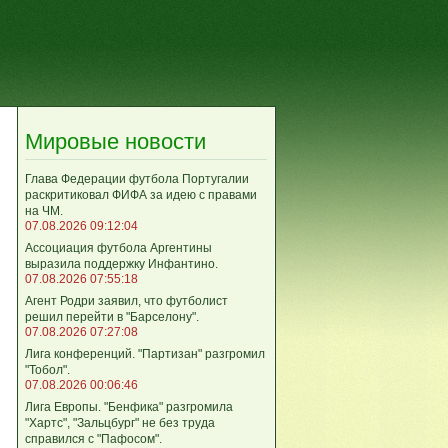
Мировые новости
Глава Федерации футбола Португалии
раскритиковал ФИФА за идею с правами
на ЧМ.
07.08.2026 09:12:04
Ассоциация футбола Аргентины
выразила поддержку Инфантино.
07.08.2026 07:55:18
Агент Родри заявил, что футболист
решил перейти в "Барселону".
07.08.2026 07:27:08
Лига кoнференций. "Партизан" разгромил
"Тобол".
07.08.2026 00:06:46
Лига Европы. "Бенфика" разгромила
"Хартс", "Зальцбург" не без труда
справился с "Пафосом".