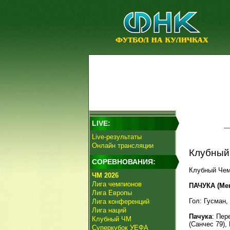
LIVE:
Live-результаты
Онлайн трансляции
Клубный
СОРЕВНОВАНИЯ:
Клубный Чем
ЧМ 2026
Лига чемпионов
ПАЧУКА (Мекс
Лига Европы
Гол: Гусман, 
Лига конференций
Лига наций
Пачука
: Пер
Клубный ЧМ
(Санчес 79),
Суперкубок УЕФА