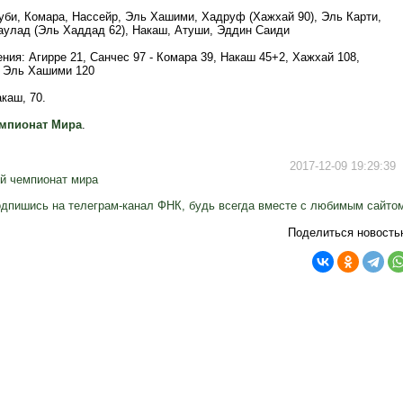
уби, Комара, Нассейр, Эль Хашими, Хадруф (Хажхай 90), Эль Карти,
аулад (Эль Хаддад 62), Накаш, Атуши, Эддин Саиди
ия: Агирре 21, Санчес 97 - Комара 39, Накаш 45+2, Хажхай 108,
, Эль Хашими 120
каш, 70.
мпионат Мира
.
2017-12-09 19:29:39
й чемпионат мира
дпишись на телеграм-канал ФНК, будь всегда вместе с любимым сайто
Поделиться новость