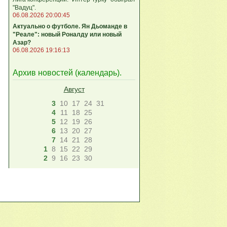
"Вадуц".
06.08.2026 20:00:45
Актуально о футболе. Ян Дьоманде в
"Реале": новый Роналду или новый
Азар?
06.08.2026 19:16:13
Архив новостей (
календарь
).
Август
3
10
17
24
31
4
11
18
25
5
12
19
26
6
13
20
27
7
14
21
28
1
8
15
22
29
2
9
16
23
30