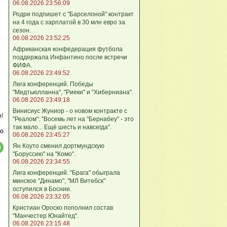
06.08.2026 23:56:09
Родри подпишет с "Барселоной" контракт
на 4 года с зарплатой в 30 млн евро за
сезон.
06.08.2026 23:52:25
Африканская конфедерация футбола
поддержала Инфантино после встречи
ФИФА.
06.08.2026 23:49:52
Лига кoнференций. Победы
"Мидтьюлланна", "Риеки" и "Хиберниана".
06.08.2026 23:49:18
Винисиус Жуниор - о новом контракте с
м!
"Реалом": "Восемь лет на "Бернабеу" - это
так мало... Ещё шесть и навсегда".
ю
06.08.2026 23:45:27
Ян Коуто сменил дортмундскую
"Боруссию" на "Комо".
06.08.2026 23:34:55
Лига кoнференций. "Брага" обыграла
минское "Динамо", "МЛ Витебск"
оступился в Боснии.
06.08.2026 23:32:05
Кристиан Ороско пополнил состав
"Манчестер Юнайтед".
06.08.2026 23:15:48