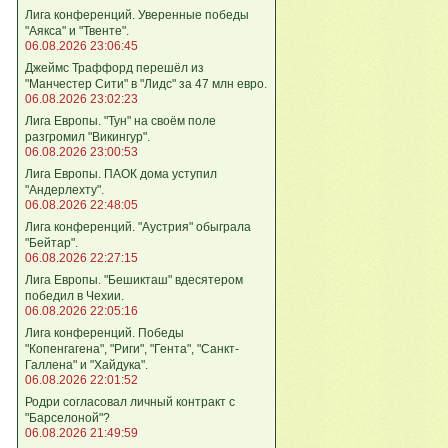
Лига кoнференций. Уверенные победы
"Аякса" и "Твенте".
06.08.2026 23:06:45
Джеймс Траффорд перешёл из
"Манчестер Сити" в "Лидс" за 47 млн евро.
06.08.2026 23:02:23
Лига Европы. "Тун" на своём поле
разгромил "Викингур".
06.08.2026 23:00:53
Лига Европы. ПАОК дома уступил
"Андерлехту".
06.08.2026 22:48:05
Лига конференций. "Аустрия" обыграла
"Бейтар".
06.08.2026 22:27:15
Лига Европы. "Бешикташ" вдесятером
победил в Чехии.
06.08.2026 22:05:16
Лига конференций. Победы
"Копенгагена", "Риги", "Гента", "Санкт-
Галлена" и "Хайдука".
06.08.2026 22:01:52
Родри согласовал личный контракт с
"Барселоной"?
06.08.2026 21:49:59