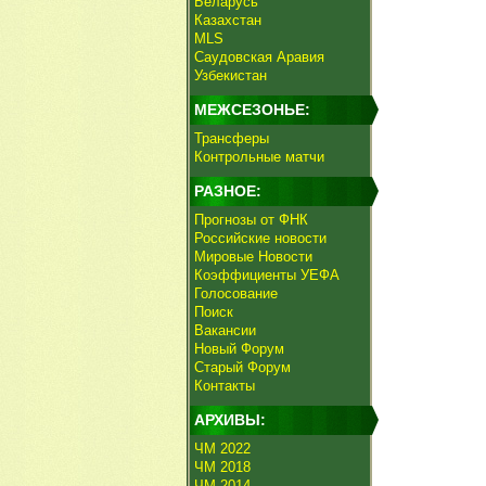
Беларусь
Казахстан
MLS
Саудовская Аравия
Узбекистан
МЕЖСЕЗОНЬЕ:
Трансферы
Контрольные матчи
РАЗНОЕ:
Прогнозы от ФНК
Российские новости
Мировые Новости
Коэффициенты УЕФА
Голосование
Поиск
Вакансии
Новый Форум
Старый Форум
Контакты
АРХИВЫ:
ЧМ 2022
ЧМ 2018
ЧМ 2014