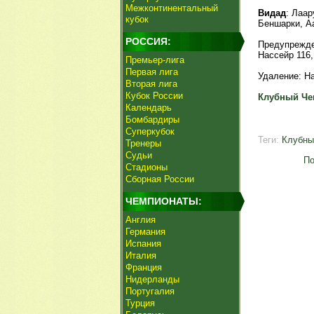
Межконтинентальный
Видад
: Лаар
кубок
Беншарки, А
РОССИЯ:
Предупрежден
Нассейр 116
Премьер-лига
Первая лига
Удаление: На
Вторая лига
Кубок России
Клубный Че
Календарь
Бомбардиры
Суперкубок
Теги:
Клубны
Тренеры
Судьи
По
Стадионы
Сборная России
ЧЕМПИОНАТЫ:
Англия
Германия
Испания
Италия
Франция
Нидерланды
Португалия
Турция