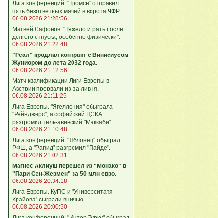
Лига конференций. "Тромсе" отправил
пять безответных мячей в ворота ЧФР.
06.08.2026 21:28:56
Матвей Сафонов: "Тяжело играть после
долгого отпуска, особенно физически".
06.08.2026 21:22:48
"Реал" продлил контракт с Винисиусом
Жуниором до лета 2032 года.
06.08.2026 21:12:56
Матч квалификации Лиги Европы в
Австрии прервали из-за ливня.
06.08.2026 21:11:25
Лига Европы. "Ягеллония" обыграла
"Рейнджерс", а софийский ЦСКА
разгромил тель-авивский "Маккаби".
06.08.2026 21:10:48
Лига кoнференций. "Яблонец" обыграл
РФШ, а "Рапид" разгромил "Пайде".
06.08.2026 21:02:31
Магнес Аклиуш перешёл из "Монако" в
"Пари Сен-Жермен" за 50 млн евро.
06.08.2026 20:34:18
Лига Европы. КуПС и "Университатя
Крайова" сыграли вничью.
06.08.2026 20:00:50
Лига конференций. "Интер Турку" обыграл