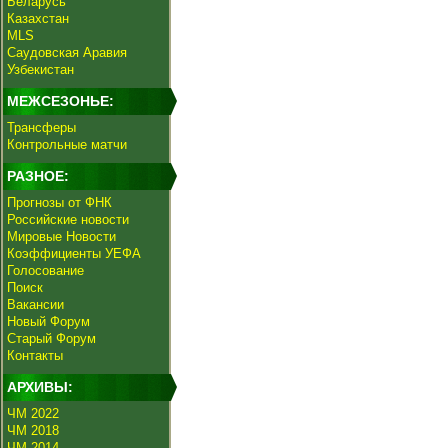
Беларусь
Казахстан
MLS
Саудовская Аравия
Узбекистан
МЕЖСЕЗОНЬЕ:
Трансферы
Контрольные матчи
РАЗНОЕ:
Прогнозы от ФНК
Российские новости
Мировые Новости
Коэффициенты УЕФА
Голосование
Поиск
Вакансии
Новый Форум
Старый Форум
Контакты
АРХИВЫ:
ЧМ 2022
ЧМ 2018
ЧМ 2014