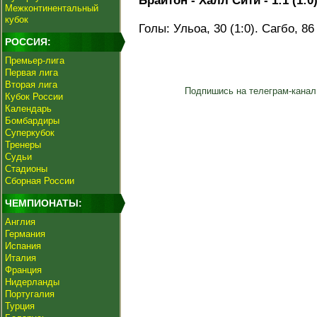
Брайтон - Халл Сити - 1:1 (1:0
Межконтинентальный
кубок
Голы: Ульоа, 30 (1:0). Сагбо, 86 
РОССИЯ:
Премьер-лига
Первая лига
Вторая лига
Подпишись на телеграм-канал
Кубок России
Календарь
Бомбардиры
Суперкубок
Тренеры
Судьи
Стадионы
Сборная России
ЧЕМПИОНАТЫ:
Англия
Германия
Испания
Италия
Франция
Нидерланды
Португалия
Турция