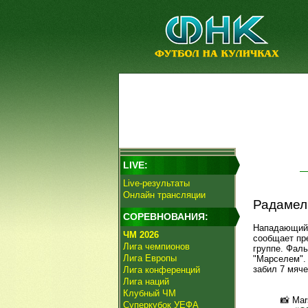
LIVE:
Live-результаты
Онлайн трансляции
Радамел
СОРЕВНОВАНИЯ:
Нападающий 
ЧМ 2026
сообщает пр
Лига чемпионов
группе. Фаль
Лига Европы
"Марселем".
забил 7 мяче
Лига конференций
Лига наций
Клубный ЧМ
📸 Mar
Суперкубок УЕФА