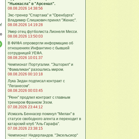
"Ньюкасла" в "Арсенал".
08.08.2026 14:38:56
Экс-тренер "Спартака" и "Оренбурга"
Владимир Слишкович принял "Женис".
м!
08.08.2026 14:19:28
Умер отец футболиста Лионеля Месси.
ю
08.08.2026 13:50:03
В ФИФА опровергли информацию об
отношениях Инфантино с бывшей
сотрудницей УЕФА.
08.08.2026 10:01:37
Чемпионат Португалии. "Эшторил" и
"Фамаликан" разошлись миром.
08.08.2026 00:10:18
Лука Зидан подписал контракт с
"Леганесом".
08.08.2026 00:03:45
"Ренн" продлил контракт с главным
тренером Франком Эзом.
07.08.2026 23:44:12
Исмаэль Беннасер покинул "Милан" в
статусе свободного агента и переходит в
катарский клуб "Аль-Гарафа".
07.08.2026 23:38:15
Чемпионат Нидерландов. "Эксельсиор"