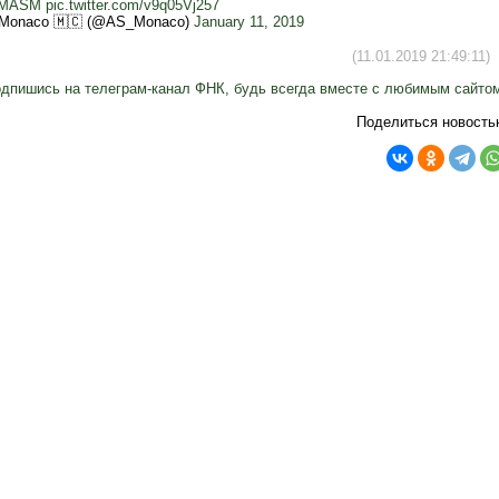
MASM
pic.twitter.com/v9q05Vj257
Monaco 🇲🇨 (@AS_Monaco)
January 11, 2019
(11.01.2019 21:49:11)
дпишись на телеграм-канал ФНК, будь всегда вместе с любимым сайто
Поделиться новость