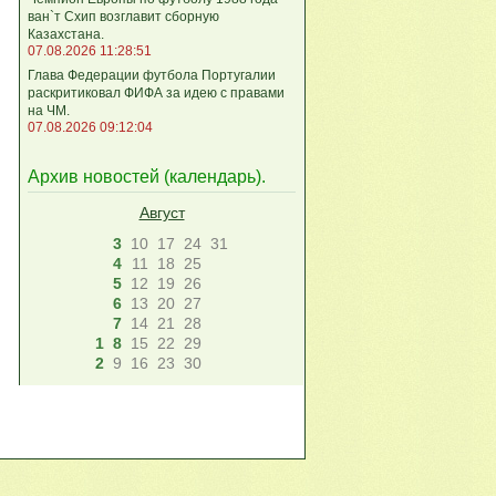
ван`т Схип возглавит сборную
Казахстана.
07.08.2026 11:28:51
Глава Федерации футбола Португалии
раскритиковал ФИФА за идею с правами
на ЧМ.
07.08.2026 09:12:04
Архив новостей (
календарь
).
Август
3
10
17
24
31
4
11
18
25
5
12
19
26
6
13
20
27
7
14
21
28
1
8
15
22
29
2
9
16
23
30