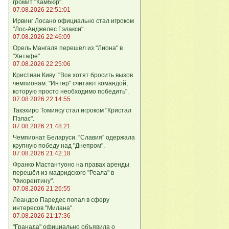
громит "Камбюр".
07.08.2026 22:51:01
Ирвинг Лосано официально стал игроком
"Лос-Анджелес Гэлакси".
07.08.2026 22:46:09
Орель Мангаля перешёл из "Лиона" в
"Хетафе".
07.08.2026 22:25:06
Кристиан Киву: "Все хотят бросить вызов
чемпионам. "Интер" считают командой,
которую просто необходимо победить".
07.08.2026 22:14:55
Такэхиро Томиясу стал игроком "Кристал
Пэлас".
07.08.2026 21:48:21
Чемпионат Беларуси. "Славия" одержала
крупную победу над "Днепром".
07.08.2026 21:42:18
Франко Мастантуоно на правах аренды
перешёл из мадридского "Реала" в
"Фиорентину".
07.08.2026 21:26:55
Леандро Паредес попал в сферу
интересов "Милана".
07.08.2026 21:17:36
"Гранада" официально объявила о