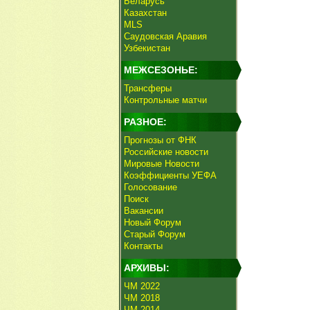
Беларусь
Казахстан
MLS
Саудовская Аравия
Узбекистан
МЕЖСЕЗОНЬЕ:
Трансферы
Контрольные матчи
РАЗНОЕ:
Прогнозы от ФНК
Российские новости
Мировые Новости
Коэффициенты УЕФА
Голосование
Поиск
Вакансии
Новый Форум
Старый Форум
Контакты
АРХИВЫ:
ЧМ 2022
ЧМ 2018
ЧМ 2014