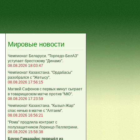
Мировые новости
Чемпионат Беларуси. "Торпедо-БелАЗ"
уступает брестскому "Динамо".
08.08.2026 18:03:47
Чемпионат Казахстана. "Ордабасы"
разобрался с "Жетысу".
08.08.2026 17:56:15
Матвей Сафонов с первых минут сыграет
в товарищеском матче против "МЮ".
08.08.2026 17:23:59
Чемпионат Казахстана. "Кызыл-Жар"
спас ничью в матче с "Алтаем".
08.08.2026 16:56:21
"Рома" продлила контракт с
полузащитником Лоренцо Пеллегрини.
08.08.2026 15:58:38
Бруно Гимарайнс перешёл из