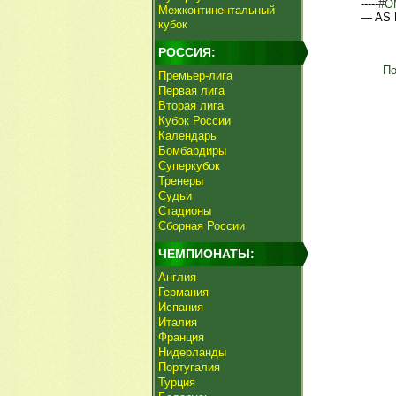
-----
#O
Межконтинентальный
— AS 
кубок
РОССИЯ:
По
Премьер-лига
Первая лига
Вторая лига
Кубок России
Календарь
Бомбардиры
Суперкубок
Тренеры
Судьи
Стадионы
Сборная России
ЧЕМПИОНАТЫ:
Англия
Германия
Испания
Италия
Франция
Нидерланды
Португалия
Турция