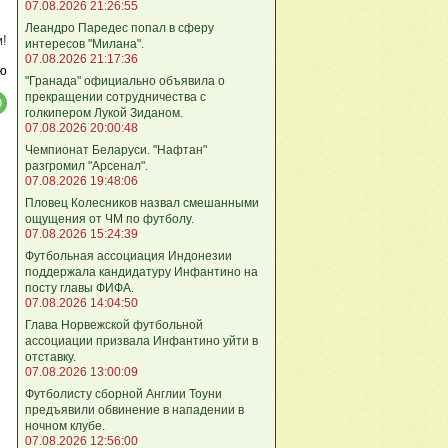
07.08.2026 21:26:55
Леандро Паредес попал в сферу
м!
интересов "Милана".
07.08.2026 21:17:36
ю
"Гранада" официально объявила о
прекращении сотрудничества с
голкипером Лукой Зиданом.
07.08.2026 20:00:48
Чемпионат Беларуси. "Нафтан"
разгромил "Арсенал".
07.08.2026 19:48:06
Пловец Колесников назвал смешанными
ощущения от ЧМ по футболу.
07.08.2026 15:24:39
Футбольная ассоциация Индонезии
поддержала кандидатуру Инфантино на
посту главы ФИФА.
07.08.2026 14:04:50
Глава Норвежской футбольной
ассоциации призвала Инфантино уйти в
отставку.
07.08.2026 13:00:09
Футболисту сборной Англии Тоуни
предъявили обвинение в нападении в
ночном клубе.
07.08.2026 12:56:00