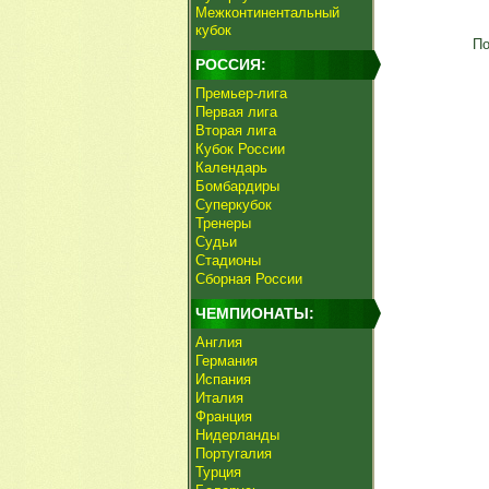
Межконтинентальный
кубок
По
РОССИЯ:
Премьер-лига
Первая лига
Вторая лига
Кубок России
Календарь
Бомбардиры
Суперкубок
Тренеры
Судьи
Стадионы
Сборная России
ЧЕМПИОНАТЫ:
Англия
Германия
Испания
Италия
Франция
Нидерланды
Португалия
Турция