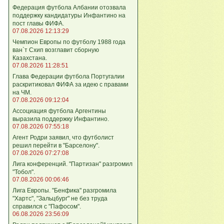
Федерация футбола Албании отозвала
поддержку кандидатуры Инфантино на
пост главы ФИФА.
07.08.2026 12:13:29
Чемпион Европы по футболу 1988 года
ван`т Схип возглавит сборную
Казахстана.
07.08.2026 11:28:51
Глава Федерации футбола Португалии
раскритиковал ФИФА за идею с правами
на ЧМ.
07.08.2026 09:12:04
Ассоциация футбола Аргентины
выразила поддержку Инфантино.
07.08.2026 07:55:18
Агент Родри заявил, что футболист
решил перейти в "Барселону".
07.08.2026 07:27:08
Лига кoнференций. "Партизан" разгромил
"Тобол".
07.08.2026 00:06:46
Лига Европы. "Бенфика" разгромила
"Хартс", "Зальцбург" не без труда
справился с "Пафосом".
06.08.2026 23:56:09