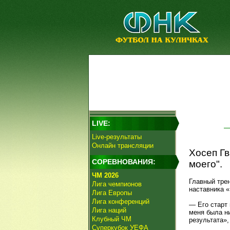
LIVE:
Live-результаты
Онлайн трансляции
Хосеп Г
СОРЕВНОВАНИЯ:
моего".
ЧМ 2026
Главный тре
Лига чемпионов
наставника 
Лига Европы
Лига конференций
— Его старт 
Лига наций
меня была н
Клубный ЧМ
результата»,
Суперкубок УЕФА