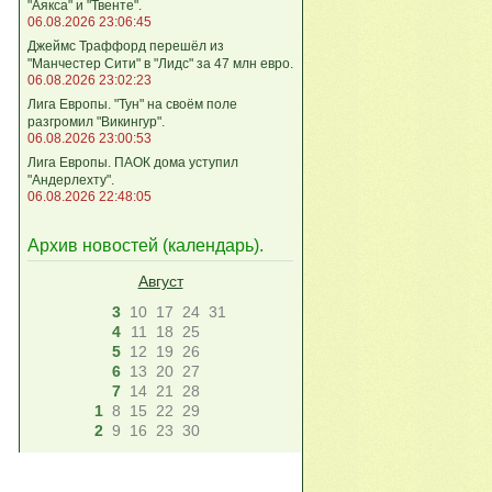
"Аякса" и "Твенте".
06.08.2026 23:06:45
Джеймс Траффорд перешёл из
"Манчестер Сити" в "Лидс" за 47 млн евро.
06.08.2026 23:02:23
Лига Европы. "Тун" на своём поле
разгромил "Викингур".
06.08.2026 23:00:53
Лига Европы. ПАОК дома уступил
"Андерлехту".
06.08.2026 22:48:05
Архив новостей (
календарь
).
Август
3
10
17
24
31
4
11
18
25
5
12
19
26
6
13
20
27
7
14
21
28
1
8
15
22
29
2
9
16
23
30