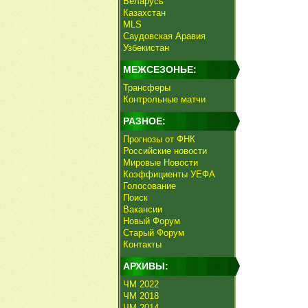
Беларусь
Казахстан
MLS
Саудовская Аравия
Узбекистан
МЕЖСЕЗОНЬЕ:
Трансферы
Контрольные матчи
РАЗНОЕ:
Прогнозы от ФНК
Российские новости
Мировые Новости
Коэффициенты УЕФА
Голосование
Поиск
Вакансии
Новый Форум
Старый Форум
Контакты
АРХИВЫ:
ЧМ 2022
ЧМ 2018
ЧМ 2014