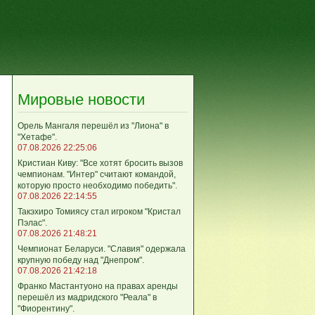
Мировые новости
Орель Мангаля перешёл из "Лиона" в
"Хетафе".
07.08.2026 22:25:06
Кристиан Киву: "Все хотят бросить вызов
чемпионам. "Интер" считают командой,
которую просто необходимо победить".
07.08.2026 22:14:55
Такэхиро Томиясу стал игроком "Кристал
Пэлас".
07.08.2026 21:48:21
Чемпионат Беларуси. "Славия" одержала
крупную победу над "Днепром".
07.08.2026 21:42:18
Франко Мастантуоно на правах аренды
перешёл из мадридского "Реала" в
"Фиорентину".