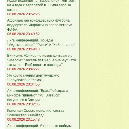
Родри подпишет с "Барселоной" контракт
на 4 года с зарплатой в 30 млн евро за
сезон.
06.08.2026 23:52:25
Африканская конфедерация футбола
поддержала Инфантино после встречи
ФИФА.
06.08.2026 23:49:52
Лига кoнференций. Победы
"Мидтьюлланна", "Риеки" и "Хиберниана".
06.08.2026 23:49:18
Винисиус Жуниор - о новом контракте с
"Реалом": "Восемь лет на "Бернабеу" - это
так мало... Ещё шесть и навсегда".
06.08.2026 23:45:27
Ян Коуто сменил дортмундскую
"Боруссию" на "Комо".
06.08.2026 23:34:55
Лига кoнференций. "Брага" обыграла
минское "Динамо", "МЛ Витебск"
оступился в Боснии.
06.08.2026 23:32:05
Кристиан Ороско пополнил состав
"Манчестер Юнайтед".
06.08.2026 23:15:48
Лига кoнференций. Уверенные победы