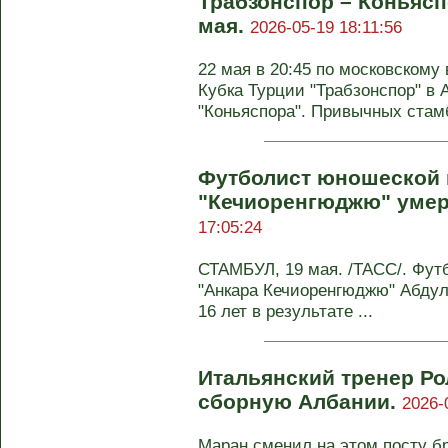
Трабзонспор – Коньясп
мая.
2026-05-19 18:11:56
22 мая в 20:45 по московском
Кубка Турции "Трабзонспор" в 
"Коньяспора". Привычных стамб
Футболист юношеской
"Кечиоренгюджю" умер
17:05:24
СТАМБУЛ, 19 мая. /ТАСС/. Фу
"Анкара Кечиоренгюджю" Абдул
16 лет в результате ...
Итальянский тренер Ро
сборную Албании.
2026-
Маран сменил на этом посту б