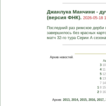
Джанлука Манчини - ду
(версия ФНК).
2026-05-18 1
Последний раз римское дерби 
завершилось без красных карто
матч 32-го тура Серии А сезона 
Архив новостей.
А
3
10
4
11
5
12
6
13
7
14
1
8
15
2
9
16
Архив:
2013
,
2014
,
2015
,
2016
,
2017
,