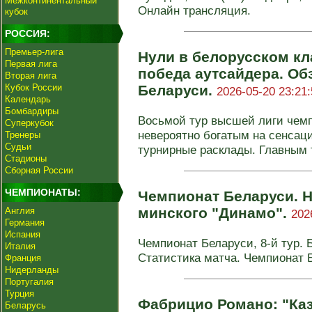
Межконтинентальный
Онлайн трансляция.
кубок
РОССИЯ:
Премьер-лига
Нули в белорусском кл
Первая лига
победа аутсайдера. Об
Вторая лига
Кубок России
Беларуси.
2026-05-20 23:21:
Календарь
Бомбардиры
Восьмой тур высшей лиги чем
Суперкубок
невероятно богатым на сенсац
Тренеры
Судьи
турнирные расклады. Главным 
Стадионы
Сборная России
ЧЕМПИОНАТЫ:
Чемпионат Беларуси. Н
минского "Динамо".
Англия
202
Германия
Испания
Чемпионат Беларуси, 8-й тур. 
Италия
Статистика матча. Чемпионат 
Франция
Нидерланды
Португалия
Турция
Фабрицио Романо: "Каз
Беларусь