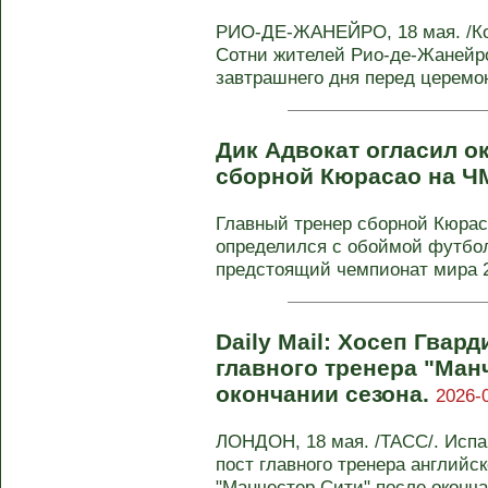
РИО-ДЕ-ЖАНЕЙРО, 18 мая. /Ко
Сотни жителей Рио-де-Жанейр
завтрашнего дня перед церемон
Дик Адвокат огласил о
сборной Кюрасао на Ч
Главный тренер сборной Кюра
определился с обоймой футбол
предстоящий чемпионат мира 20
Daily Mail: Хосеп Гвар
главного тренера "Ман
окончании сезона.
2026-
ЛОНДОН, 18 мая. /ТАСС/. Испа
пост главного тренера английс
"Манчестер Сити" после оконч