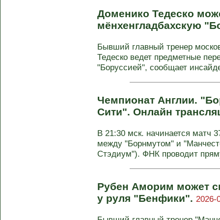
Доменико Тедеско мож
мёнхенгладбахскую "Б
Бывший главный тренер москов
Тедеско ведет предметные пер
"Боруссией", сообщает инсайде
Чемпионат Англии. "Бо
Сити". Онлайн трансля
В 21:30 мск. начинается матч 3
между "Борнмутом" и "Манчест
Стэдиум"). ФНК проводит пряму
Рубен Аморим может 
у руля "Бенфики".
2026-0
Бывший главный тренер "Манче