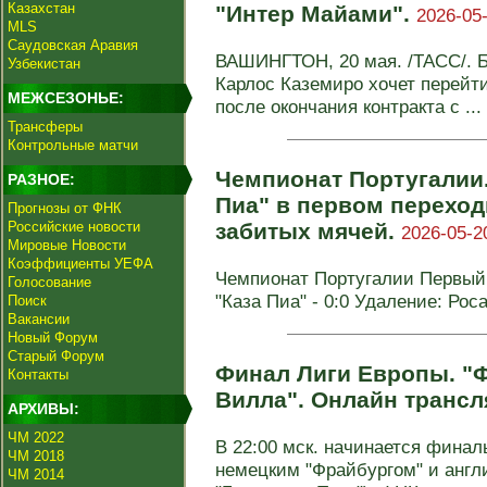
Казахстан
"Интер Майами".
2026-05-
MLS
Саудовская Аравия
ВАШИНГТОН, 20 мая. /ТАСС/. 
Узбекистан
Карлос Каземиро хочет перейт
МЕЖСЕЗОНЬЕ:
после окончания контракта с ...
Трансферы
Контрольные матчи
Чемпионат Португалии.
РАЗНОЕ:
Пиа" в первом перехо
Прогнозы от ФНК
Российские новости
забитых мячей.
2026-05-2
Мировые Новости
Коэффициенты УЕФА
Чемпионат Португалии Первый 
Голосование
"Каза Пиа" - 0:0 Удаление: Роса
Поиск
Вакансии
Новый Форум
Старый Форум
Финал Лиги Европы. "Ф
Контакты
Вилла". Онлайн трансл
АРХИВЫ:
ЧМ 2022
В 22:00 мск. начинается фина
ЧМ 2018
немецким "Фрайбургом" и англ
ЧМ 2014