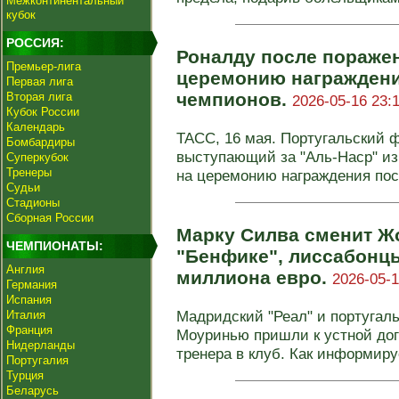
Межконтинентальный
кубок
РОССИЯ:
Роналду после поражен
Премьер-лига
церемонию награждени
Первая лига
чемпионов.
Вторая лига
2026-05-16 23:
Кубок России
Календарь
ТАСС, 16 мая. Португальский 
Бомбардиры
выступающий за "Аль-Наср" из
Суперкубок
Тренеры
на церемонию награждения посл
Судьи
Стадионы
Сборная России
Марку Силва сменит Ж
ЧЕМПИОНАТЫ:
"Бенфике", лиссабонцы
Англия
миллиона евро.
2026-05-1
Германия
Испания
Мадридский "Реал" и португал
Италия
Франция
Моуринью пришли к устной дог
Нидерланды
тренера в клуб. Как информируе
Португалия
Турция
Беларусь