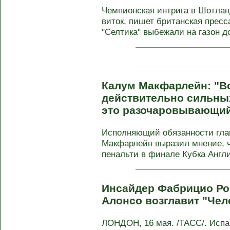
Чемпионская интрига в Шотлан
виток, пишет британская пресс
"Селтика" выбежали на газон д
Калум Макфарлейн: "В
действительно сильных
это разочаровывающий
Исполняющий обязанности глав
Макфарлейн выразил мнение, ч
пенальти в финале Кубка Англ
Инсайдер Фабрицио Ро
Алонсо возглавит "Чел
ЛОНДОН, 16 мая. /ТАСС/. Испа