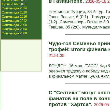
в Газиантепе.
2026-05-16 2
Кубок Азии 2015
Олимпиада 2024
Чемпионат Турции, 34-й тур. Га
Олимпиада 2020
Голы: Зельке, 6 (0:1). Шомуродо
Олимпиада 2016
Олимпиада 2012
(1:2). Самсунспор - Гезтепе 3:0 
Олимпиада 2008
Тавшан, 85 (2:0). Муандилмаджи
Олимпиада 2004
Олимпиада 2000
Чудо-гол Семеньо прин
трофей: итоги финала 
21:51:35
ЛОНДОН, 16 мая. /ТАСС/. Футб
одержал трудовую победу над л
в финальном матче Кубка Англи
С "Селтика" могут снят
фанатов на поле в конц
против "Хартса".
2026-05-