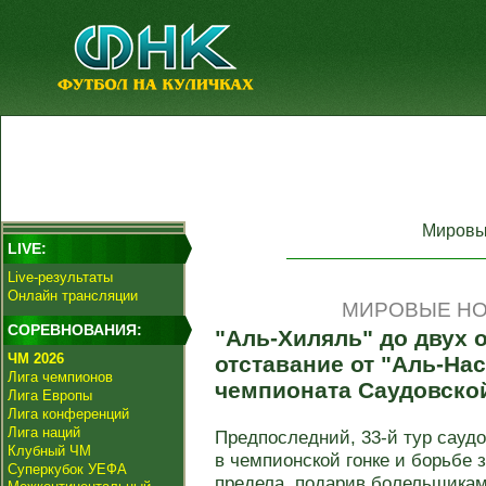
Мировы
LIVE:
Live-результаты
Онлайн трансляции
МИРОВЫЕ НО
СОРЕВНОВАНИЯ:
"Аль-Хиляль" до двух 
ЧМ 2026
отставание от "Аль-Нас
Лига чемпионов
чемпионата Саудовско
Лига Европы
Лига конференций
Лига наций
Предпоследний, 33-й тур саудо
Клубный ЧМ
в чемпионской гонке и борьбе 
Суперкубок УЕФА
предела, подарив болельщикам 