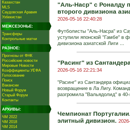
Казахстан
"Аль-Наср" с Роналду 
MLS
второго дивизиона ази
Саудовская Аравия
Узбекистан
2026-05-16 22:40:28
МЕЖСЕЗОНЬЕ:
Футболисты "Аль-Насра" из Са
Трансферы
уступили японской "Гамбе" в ф
Контрольные матчи
дивизиона азиатской Лиги ...
РАЗНОЕ:
Прогнозы от ФНК
Российские новости
"Расинг" из Сантандера
Мировые Новости
2026-05-16 22:21:34
Коэффициенты УЕФА
Голосование
Поиск
"Расинг" из Сантандера офици
Вакансии
возвращение в Ла Лигу. Коман
Новый Форум
разгромила "Вальядолид" в 40-м
Старый Форум
Контакты
АРХИВЫ:
Чемпионат Португалии.
ЧМ 2022
элитный дивизион.
2026
ЧМ 2018
ЧМ 2014