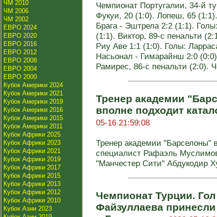
ЧМ 2010
Чемпионат Португалии, 34-й тур.
ЧМ 2006
Фукуи, 20 (1:0). Лопеш, 65 (1:1).
ЧМ 2002
Брага - Эштрела 2:2 (1:1). Голы
ЕВРО 2024
(1:1). Виктор, 89-с пенальти (2:
ЕВРО 2020
ЕВРО 2016
Риу Аве 1:1 (1:0). Голы: Ларраса
ЕВРО 2012
Насьонал - Гимарайнш 2:0 (0:0).
ЕВРО 2008
Рамирес, 86-с пенальти (2:0).
ЕВРО 2004
ЕВРО 2000
Кубок Америки 2024
Кубок Америки 2021
Тренер академии "Бар
Кубок Америки 2019
вполне подходит ката
Кубок Америки 2016
Кубок Америки 2015
05-16 21:59:08
Кубок Америки 2011
Кубок Африки 2025
Тренер академии "Барселоны" 
Кубок Африки 2023
Кубок Африки 2021
специалист Рафаэль Муслимов
Кубок Африки 2019
"Манчестер Сити" Абдукодир Ху
Кубок Африки 2017
Кубок Африки 2015
Кубок Африки 2013
Кубок Африки 2012
Чемпионат Турции. Гол
Кубок Африки 2010
Файзуллаева принесли
Кубок Азии 2023
Кубок Азии 2019