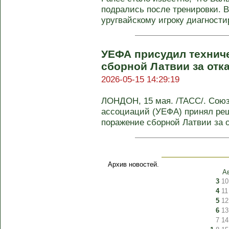
подрались после тренировки. В
уругвайскому игроку диагности
УЕФА присудил технич
сборной Латвии за отка
2026-05-15 14:29:19
ЛОНДОН, 15 мая. /ТАСС/. Сою
ассоциаций (УЕФА) принял реш
поражение сборной Латвии за о
Архив новостей.
А
3
10
4
11
5
12
6
13
7
14