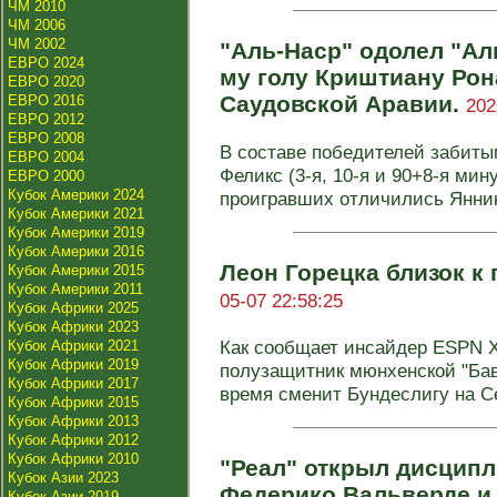
ЧМ 2010
ЧМ 2006
ЧМ 2002
"Аль-Наср" одолел "Ал
ЕВРО 2024
му голу Криштиану Рон
ЕВРО 2020
Саудовской Аравии.
ЕВРО 2016
202
ЕВРО 2012
ЕВРО 2008
В составе победителей забит
ЕВРО 2004
Феликс (3-я, 10-я и 90+8-я мин
ЕВРО 2000
Кубок Америки 2024
проигравших отличились Янни
Кубок Америки 2021
Кубок Америки 2019
Кубок Америки 2016
Леон Горецка близок к
Кубок Америки 2015
Кубок Америки 2011
05-07 22:58:25
Кубок Африки 2025
Кубок Африки 2023
Как сообщает инсайдер ESPN Х
Кубок Африки 2021
Кубок Африки 2019
полузащитник мюнхенской "Бав
Кубок Африки 2017
время сменит Бундеслигу на Се
Кубок Африки 2015
Кубок Африки 2013
Кубок Африки 2012
Кубок Африки 2010
"Реал" открыл дисципл
Кубок Азии 2023
Федерико Вальверде и
Кубок Азии 2019