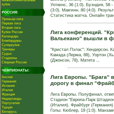
Межконтинентальный
Уоткинс, 36 (1:0). Буэндия, 58 -
кубок
(3:0). Макгинн, 80 (4:0). Резуль
РОССИЯ:
Статистика матча. Онлайн тра
Премьер-лига
Первая лига
Вторая лига
Лига кoнференций. "Кр
Кубок России
Календарь
Вальекано" вышли в ф
Бомбардиры
Суперкубок
"Кристал Пэлас": Хендерсон, К
Тренеры
Судьи
Камада (Лерма, 88), Уортон (Хь
Стадионы
(Джонсон, 78), Матета ...
Сборная России
ЧЕМПИОНАТЫ:
Лига Европы. "Брага" 
Англия
Германия
дорогу в финал "Фрайб
Испания
Италия
Лига Европы. Полуфинал, ответ
Франция
Нидерланды
Стадион "Европа-Парк Штадион
Португалия
(Италия). Фрайбург (Германия) -
Турция
Голы: Кюблер, 19 (1:0). Манзамб
Беларусь