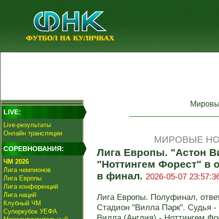
Мировы
LIVE:
Live-результаты
Онлайн трансляции
МИРОВЫЕ НО
СОРЕВНОВАНИЯ:
Лига Европы. "Астон В
ЧМ 2026
"Ноттингем Форест" в 
Лига чемпионов
в финал.
2026-05-07 23:57:3
Лига Европы
Лига конференций
Лига наций
Лига Европы. Полуфинал, отве
Клубный ЧМ
Стадион "Вилла Парк". Судья -
Суперкубок УЕФА
Вилла (Англия) - Ноттингем Форе