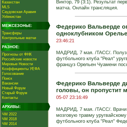
Виктор, 79 (3:1). Результат пер
Казахстан
MLS
матча. Онлайн трансляция.
Саудовская Аравия
Узбекистан
МЕЖСЕЗОНЬЕ:
Федерико Вальверде оп
одноклубником Орель
Трансферы
Контрольные матчи
23:46:21
РАЗНОЕ:
МАДРИД, 7 мая. /ТАСС/. Полуз
Прогнозы от ФНК
футбольного клуба "Реал" уру
Российские новости
француз Орельен Чуамени посс
Мировые Новости
Коэффициенты УЕФА
Голосование
Поиск
Федерико Вальверде д
Вакансии
Новый Форум
головы, он пропустит 
Старый Форум
05-07 23:16:49
Контакты
АРХИВЫ:
МАДРИД, 7 мая. /ТАСС/. Врачи
ЧМ 2022
мозговую травму уругвайскому
ЧМ 2018
футбольного клуба "Реал" Федер
ЧМ 2014