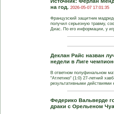
Источник: Ферлан Мен
на год.
2026-05-07 17:01:35
Французский защитник мадридс
получил серьезную травму, со
Диас. По его информации, у игр
Деклан Райс назван л
недели в Лиге чемпио
В ответном полуфинальном мат
"Атлетико" (1:0) 27-летний хав
результативными действиями не
Федерико Вальверде г
драки с Орельеном Чу