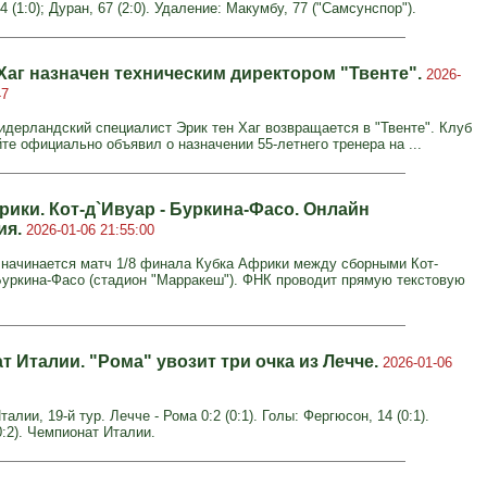
4 (1:0); Дуран, 67 (2:0). Удаление: Макумбу, 77 ("Самсунспор").
 Хаг назначен техническим директором "Твенте".
2026-
47
идерландский специалист Эрик тен Хаг возвращается в "Твенте". Клуб
те официально объявил о назначении 55-летнего тренера на ...
рики. Кот-д`Ивуар - Буркина-Фасо. Онлайн
ия.
2026-01-06 21:55:00
. начинается матч 1/8 финала Кубка Африки между сборными Кот-
Буркина-Фасо (стадион "Марракеш"). ФНК проводит прямую текстовую
 Италии. "Рома" увозит три очка из Лечче.
2026-01-06
алии, 19-й тур. Лечче - Рома 0:2 (0:1). Голы: Фергюсон, 14 (0:1).
0:2). Чемпионат Италии.