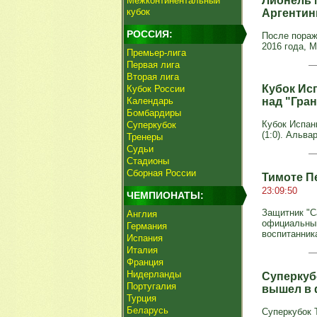
Лионель 
Межконтинентальный
кубок
Аргентин
РОССИЯ:
После пораж
2016 года, 
Премьер-лига
Первая лига
Вторая лига
Кубок Ис
Кубок России
Календарь
над "Гра
Бомбардиры
Кубок Испани
Суперкубок
(1:0). Альвар
Тренеры
Судьи
Стадионы
Сборная России
Тимоте П
23:09:50
ЧЕМПИОНАТЫ:
Защитник "С
Англия
официальный
Германия
воспитанни
Испания
Италия
Франция
Нидерланды
Суперкуб
Португалия
вышел в 
Турция
Беларусь
Суперкубок Т