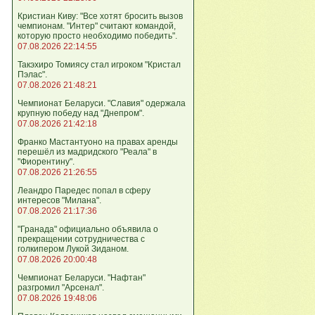
Кристиан Киву: "Все хотят бросить вызов
чемпионам. "Интер" считают командой,
которую просто необходимо победить".
07.08.2026 22:14:55
Такэхиро Томиясу стал игроком "Кристал
Пэлас".
07.08.2026 21:48:21
Чемпионат Беларуси. "Славия" одержала
крупную победу над "Днепром".
07.08.2026 21:42:18
Франко Мастантуоно на правах аренды
перешёл из мадридского "Реала" в
"Фиорентину".
07.08.2026 21:26:55
Леандро Паредес попал в сферу
интересов "Милана".
07.08.2026 21:17:36
"Гранада" официально объявила о
прекращении сотрудничества с
голкипером Лукой Зиданом.
07.08.2026 20:00:48
Чемпионат Беларуси. "Нафтан"
разгромил "Арсенал".
07.08.2026 19:48:06