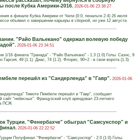
Месси рассказал, почему вернулся в сборную
ы после Кубка Америки-2016.
2026-01-06 23:38:27
ения в финале Кубка Америки от Чили (0:0, пенальти 2:4) 26 июля
Месси объявил о завершении карьеры в сборной, но уже 12 августа
пании. "Райо Вальекано" одержал волевую победу
надой".
2026-01-06 23:34:51
и 1/16 финала "Гранада" - "Райо Вальекано" - 1:3 (1:0) Голы: Саэнс, 9
о Гарсия, 49 (1:1). Диас, 74 (1:2). Флорес, 90+2 - в свои ворота (1:3)
ембеле перешёл из "Сандерленда" в "Гавр".
2026-01-06
андерленда" Тимоте Пембеле перешёл в "Гавр", сообщает
 сайт "небесных". Французский клуб арендовал 23-летнего
ка ПСЖ
ок Турции. "Фенербахче" обыграл "Самсунспор" и
финал.
2026-01-06 22:22:52
урции Полуфинал "Фенербахче" - "Самсунспор" - 2:0 (1:0) Голы: