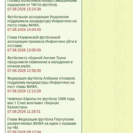
Пловец Колесников назвал смешанными
ощущения от ЧМ по футболу.
07.08.2026 15:24:39
Футбольная ассоциация Индонезии
поддержала кандидатуру Инфантино на
посту главы ФИФА.
07.08.2026 14:04:50
Глава Норвежской футбольной
ассоциации призвала Инфантино уйти в
отставку.
07.08.2026 13:00:09
Футболисту сборной Англии Тоуни
предъявили обвинение в нападении в
ночном клубе.
07.08.2026 12:56:00
Федерация футбола Албании отозвала
поддержку кандидатуры Инфантино на
пост главы ФИФА.
07.08.2026 12:13:29
Чемпион Европы по футболу 1988 года
ван`т Схип возглавит сборную
Казахстана.
07.08.2026 11:28:51
Глава Федерации футбола Португалии
раскритиковал ФИФА за идею с правами
на ЧМ.
07.08.2026 09:12:04