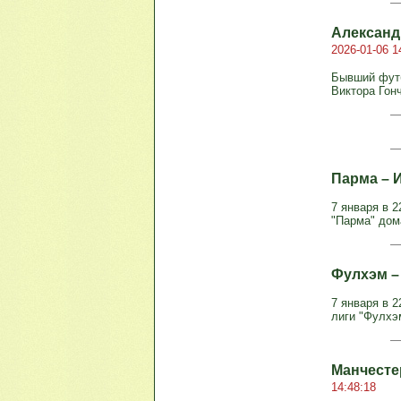
Александр
2026-01-06 1
Бывший футб
Виктора Гонч
Парма – И
7 января в 2
"Парма" дома
Фулхэм – 
7 января в 2
лиги "Фулхэ
Манчестер
14:48:18