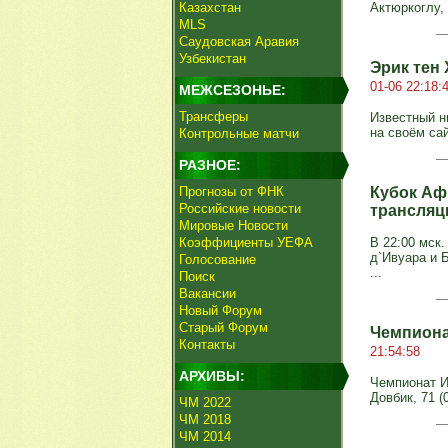
Казахстан
Актюркоглу, 
MLS
Саудовская Аравия
Узбекистан
Эрик тен
01-06 22:18:
МЕЖСЕЗОНЬЕ:
Трансферы
Известный н
на своём сай
Контрольные матчи
РАЗНОЕ:
Прогнозы от ФНК
Кубок Аф
Российские новости
трансляц
Мировые Новости
Коэффициенты УЕФА
В 22:00 мск
д`Ивуара и 
Голосование
...
Поиск
Вакансии
Новый Форум
Старый Форум
Чемпионат
Контакты
21:54:58
АРХИВЫ:
Чемпионат Ит
Довбик, 71 (
ЧМ 2022
ЧМ 2018
ЧМ 2014