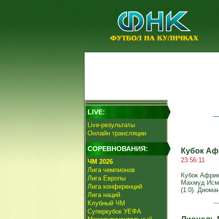
LIVE:
Live-результаты
Онлайн трансляции
СОРЕВНОВАНИЯ:
Кубок Аф
23:56:11
ЧМ 2026
Лига чемпионов
Кубок Африк
Лига Европы
Махмуд Исмаи
Лига конференций
(1:0). Диома
Лига наций
Клубный ЧМ
Суперкубок УЕФА