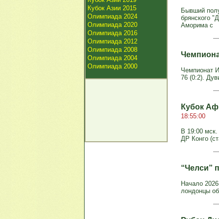
Кубок Азии 2015
Бывший полу
Олимпиада 2024
брянского "
Олимпиада 2020
Аморима с
Олимпиада 2016
Олимпиада 2012
Олимпиада 2008
Чемпиона
Олимпиада 2004
Олимпиада 2000
Чемпионат Ит
76 (0:2). Ду
Кубок Аф
18:55:00
В 19:00 мск
ДР Конго (с
“Челси” 
Начало 2026
лондонцы об