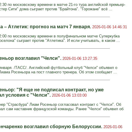
2:30 по московскому времени в матче 21-го тура английской премьер-
тер Сити" дома сыграет против "Брайтона". "Горожане" всё ...
 – Атлетик: прогноз на матч 7 января.
2026-01-06 14:46:31
22:00 по московскому времени в полуфинальном матче Суперкубка
селона" сыграет против "Атлетика". И если учитывать, в каком ...
еньор возглавил "Челси".
2026-01-06 13:27:35
нваря. /ТАСС/. Английский футбольный клуб "Челси" объявил о
Лиама Росеньора на пост главного тренера. Об этом сообщает ...
ньор: "Я еще не подписал контракт, но уже
ал условия с "Челси".
2026-01-06 13:03:00
нер "Страсбура" Лиам Росеньор согласовал контракт с "Челси". Об
зал сам наставник французской команды. Ранее "Челси" объявил об
ончаренко возглавил сборную Белоруссии.
2026-01-06