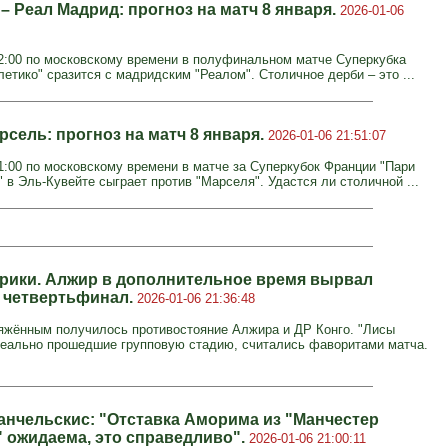
– Реал Мадрид: прогноз на матч 8 января.
2026-01-06
22:00 по московскому времени в полуфинальном матче Суперкубка
етико" сразится с мадридским "Реалом". Столичное дерби – это ...
сель: прогноз на матч 8 января.
2026-01-06 21:51:07
21:00 по московскому времени в матче за Суперкубок Франции "Пари
 в Эль-Кувейте сыграет против "Марселя". Удастся ли столичной ...
рики. Алжир в дополнительное время вырвал
в четвертьфинал.
2026-01-06 21:36:48
яжённым получилось противостояние Алжира и ДР Конго. "Лисы
деально прошедшие групповую стадию, считались фаворитами матча.
анчельскис: "Отставка Аморима из "Манчестер
 ожидаема, это справедливо".
2026-01-06 21:00:11