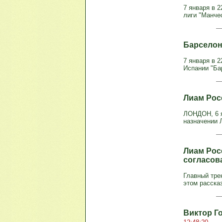
7 января в 2
лиги "Манчес
Барселона
7 января в 
Испании "Бар
Лиам Рос
ЛОНДОН, 6 я
назначении 
Лиам Росе
согласов
Главный тре
этом расска
Виктор Г