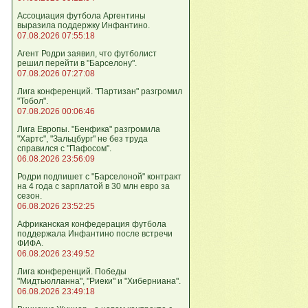
Ассоциация футбола Аргентины
выразила поддержку Инфантино.
07.08.2026 07:55:18
Агент Родри заявил, что футболист
решил перейти в "Барселону".
07.08.2026 07:27:08
Лига кoнференций. "Партизан" разгромил
"Тобол".
07.08.2026 00:06:46
Лига Европы. "Бенфика" разгромила
"Хартс", "Зальцбург" не без труда
справился с "Пафосом".
06.08.2026 23:56:09
Родри подпишет с "Барселоной" контракт
на 4 года с зарплатой в 30 млн евро за
сезон.
06.08.2026 23:52:25
Африканская конфедерация футбола
поддержала Инфантино после встречи
ФИФА.
06.08.2026 23:49:52
Лига кoнференций. Победы
"Мидтьюлланна", "Риеки" и "Хиберниана".
06.08.2026 23:49:18