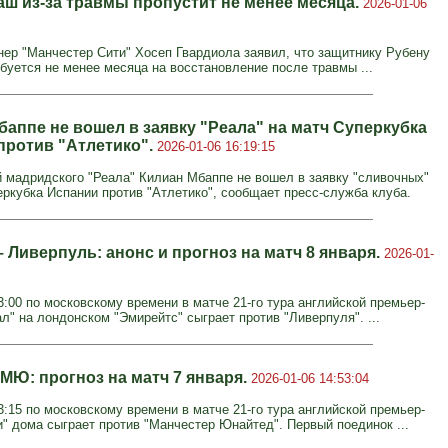
аш из-за травмы пропустит не менее месяца.
2026-01-06
нер "Манчестер Сити" Хосеп Гвардиола заявил, что защитнику Рубену
буется не менее месяца на восстановление после травмы ...
баппе не вошел в заявку "Реала" на матч Суперкубка
против "Атлетико".
2026-01-06 16:19:15
мадридского "Реала" Килиан Мбаппе не вошел в заявку "сливочных"
еркубка Испании против "Атлетико", сообщает пресс-служба клуба.
 Ливерпуль: анонс и прогноз на матч 8 января.
2026-01-
3:00 по московскому времени в матче 21-го тура английской премьер-
л" на лондонском "Эмирейтс" сыграет против "Ливерпуля". ...
МЮ: прогноз на матч 7 января.
2026-01-06 14:53:04
3:15 по московскому времени в матче 21-го тура английской премьер-
и" дома сыграет против "Манчестер Юнайтед". Первый поединок ...