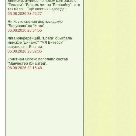
Винисиус Жуниор - о новом контракте с
"Реалом": "Восемь лет на "Бернабеу" - это
так мало... Ещё шесть и навсегда".
06.08.2026 23:45:27
Ян Коуто сменил дортмундскую
"Боруссию" на "Комо".
06.08.2026 23:34:55
Лига кoнференций. "Брага" обыграла
минское "Динамо", "МЛ Витебск"
оступился в Боснии.
06.08.2026 23:32:05
Кристиан Ороско пополнил состав
"Манчестер Юнайтед".
06.08.2026 23:15:48