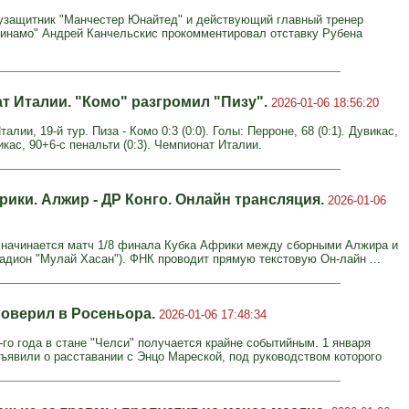
защитник "Манчестер Юнайтед" и действующий главный тренер
Динамо" Андрей Канчельскис прокомментировал отставку Рубена
т Италии. "Комо" разгромил "Пизу".
2026-01-06 18:56:20
алии, 19-й тур. Пиза - Комо 0:3 (0:0). Голы: Перроне, 68 (0:1). Дувикас,
викас, 90+6-с пенальти (0:3). Чемпионат Италии.
рики. Алжир - ДР Конго. Онлайн трансляция.
2026-01-06
. начинается матч 1/8 финала Кубка Африки между сборными Алжира и
тадион "Мулай Хасан"). ФНК проводит прямую текстовую Он-лайн ...
поверил в Росеньора.
2026-01-06 17:48:34
-го года в стане "Челси" получается крайне событийным. 1 января
ъявили о расставании с Энцо Мареской, под руководством которого