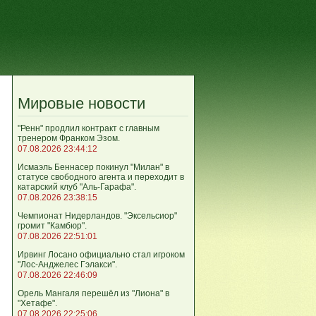
Мировые новости
"Ренн" продлил контракт с главным
тренером Франком Эзом.
07.08.2026 23:44:12
Исмаэль Беннасер покинул "Милан" в
статусе свободного агента и переходит в
катарский клуб "Аль-Гарафа".
07.08.2026 23:38:15
Чемпионат Нидерландов. "Эксельсиор"
громит "Камбюр".
07.08.2026 22:51:01
Ирвинг Лосано официально стал игроком
"Лос-Анджелес Гэлакси".
07.08.2026 22:46:09
Орель Мангаля перешёл из "Лиона" в
"Хетафе".
07.08.2026 22:25:06