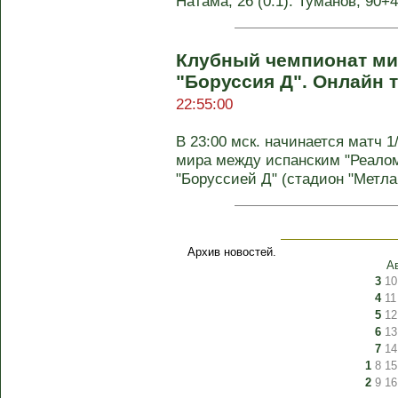
Натама, 26 (0:1). Туманов, 90+
Клубный чемпионат мир
"Боруссия Д". Онлайн 
22:55:00
В 23:00 мск. начинается матч 
мира между испанским "Реало
"Боруссией Д" (стадион "Метлай
Архив новостей.
А
3
10
4
11
5
12
6
13
7
14
1
8
15
2
9
16