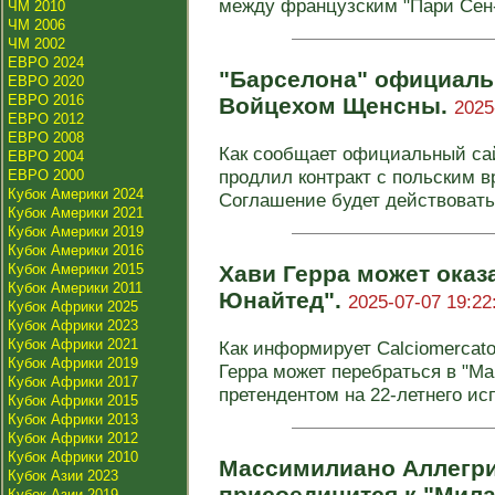
между французским "Пари Сен
ЧМ 2010
ЧМ 2006
ЧМ 2002
ЕВРО 2024
"Барселона" официаль
ЕВРО 2020
ЕВРО 2016
Войцехом Щенсны.
2025
ЕВРО 2012
ЕВРО 2008
Как сообщает официальный сай
ЕВРО 2004
продлил контракт с польским 
ЕВРО 2000
Кубок Америки 2024
Соглашение будет действовать 
Кубок Америки 2021
Кубок Америки 2019
Кубок Америки 2016
Кубок Америки 2015
Хави Герра может оказ
Кубок Америки 2011
Юнайтед".
2025-07-07 19:22
Кубок Африки 2025
Кубок Африки 2023
Кубок Африки 2021
Как информирует Calciomercato
Кубок Африки 2019
Герра может перебраться в "М
Кубок Африки 2017
претендентом на 22-летнего исп
Кубок Африки 2015
Кубок Африки 2013
Кубок Африки 2012
Кубок Африки 2010
Массимилиано Аллегри
Кубок Азии 2023
присоединится к "Мила
Кубок Азии 2019