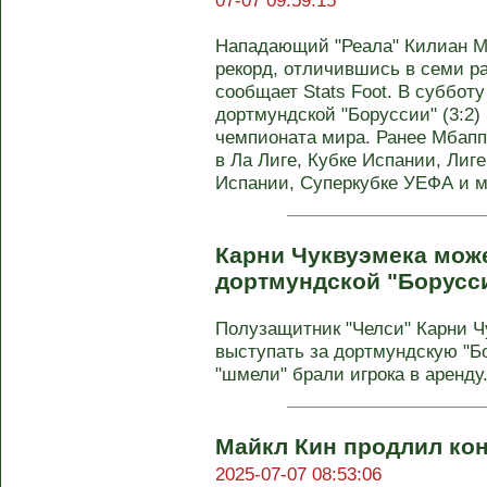
07-07 09:59:15
Нападающий "Реала" Килиан М
рекорд, отличившись в семи ра
сообщает Stats Foot. В суббот
дортмундской "Боруссии" (3:2)
чемпионата мира. Ранее Мбаппе
в Ла Лиге, Кубке Испании, Лиг
Испании, Суперкубке УЕФА и м
Карни Чуквуэмека мож
дортмундской "Борусс
Полузащитник "Челси" Карни Ч
выступать за дортмундскую "Б
"шмели" брали игрока в аренду. 
Майкл Кин продлил кон
2025-07-07 08:53:06