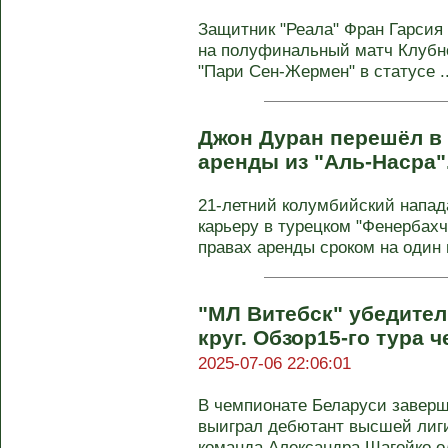
Защитник "Реала" Фран Гарсия 
на полуфинальный матч Клубн
"Пари Сен-Жермен" в статусе ..
Джон Дуран перешёл в 
аренды из "Аль-Насра"
21-летний колумбийский напа
карьеру в турецком "Фенербахч
правах аренды сроком на один го
"МЛ Витебск" убедите
круг. Обзор15-го тура 
2025-07-06 22:06:01
В чемпионате Беларуси заверши
выиграл дебютант высшей лиги
команда Александра Шагойко од