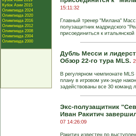
Кубок Азии 2015
15:11:32
Олимпиада 2024
Олимпиада 2020
Главный тренер "Милана" Мас
Олимпиада 2016
Олимпиада 2012
полузащитник мадридского "Ре
Олимпиада 2008
присоединиться к итальянской к
Олимпиада 2004
Олимпиада 2000
Дубль Месси и лидерст
Обзор 22-го тура MLS.
2
В регулярном чемпионате MLS с
плану в игровом уик-энде нак
задействованы все 30 команд ли
Экс-полузащитник "Се
Иван Ракитич завершил
07 14:26:09
Ракитич известен по выступлен