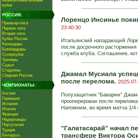
Межконтинентальный
кубок
РОССИЯ:
Лоренцо Инсинье поки
Премьер-лига
23:40:30
Первая лига
Вторая лига
Кубок России
Итальянский нападающий Лорен
Календарь
после досрочного расторжения 
Бомбардиры
служба клуба. Соглашение, кото
Суперкубок
Тренеры
Судьи
Стадионы
Джамал Мусиала успе
Сборная России
после перелома.
2025-07-
ЧЕМПИОНАТЫ:
Англия
Полузащитник "Баварии" Джам
Германия
прооперирован после перелома
Испания
Напомним, во время матча 1/4
Италия
Франция
Нидерланды
Португалия
"Галатасарай" начал п
Турция
трансфере Виктора Ос
Беларусь