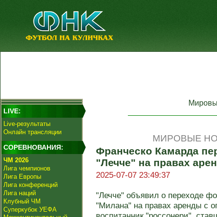
Мировы
LIVE:
Live-результаты
Онлайн трансляции
МИРОВЫЕ НО
СОРЕВНОВАНИЯ:
Франческо Камарда пе
ЧМ 2026
"Лечче" на правах аре
Лига чемпионов
2025-07-07 23:49:37
Лига Европы
Лига конференций
Лига наций
"Лечче" объявил о переходе ф
Клубный ЧМ
"Милана" на правах аренды с о
Суперкубок УЕФА
воспитанник "россонери", ставш