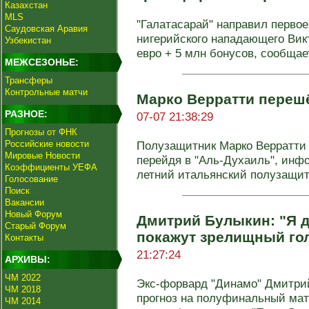
Казахстан
MLS
"Галатасарай" направил перво
Саудовская Аравия
нигерийского нападающего Вик
Узбекистан
евро + 5 млн бонусов, сообщает
МЕЖСЕЗОНЬЕ:
Трансферы
Контрольные матчи
Марко Верратти переш
РАЗНОЕ:
07-07 21:38:29
Прогнозы от ФНК
Российские новости
Полузащитник Марко Верратти 
Мировые Новости
перейдя в "Аль-Духаиль", инфо
Коэффициенты УЕФА
летний итальянский полузащитн
Голосование
Поиск
Вакансии
Новый Форум
Дмитрий Булыкин: "Я д
Старый Форум
покажут зрелищный го
Контакты
21:27:24
АРХИВЫ:
ЧМ 2022
Экс-форвард "Динамо" Дмитрий
ЧМ 2018
прогноз на полуфинальный мат
ЧМ 2014