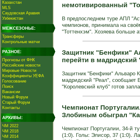
Казахстан
немотивированный "То
MLS
Саудовская Аравия
В предпоследнем туре АПЛ "Ас
Узбекистан
чемпионов, принимала на сво
МЕЖСЕЗОНЬЕ:
"Тоттенхэм". Хозяева больше а
Трансферы
Контрольные матчи
Защитник "Бенфики" А
РАЗНОЕ:
перейти в мадридский 
Прогнозы от ФНК
Российские новости
Мировые Новости
Защитник "Бенфики" Альваро К
Коэффициенты УЕФА
мадридский "Реал", сообщает 
Голосование
"Королевский клуб" готов заплат
Поиск
Вакансии
Новый Форум
Старый Форум
Чемпионат Португалии
Контакты
Злобиным обыграл "Ка
АРХИВЫ:
ЧМ 2022
Чемпионат Португалии, 34-й ту
ЧМ 2018
(1:0). Голы: Элисор, 37 (1:0). Л
ЧМ 2014