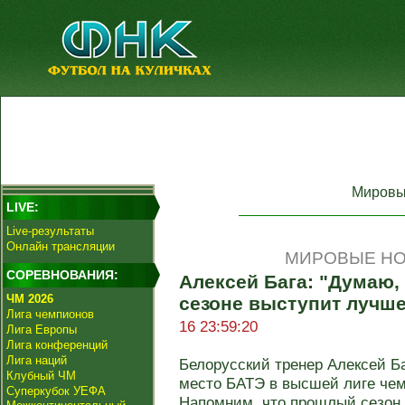
Мировы
LIVE:
Live-результаты
Онлайн трансляции
МИРОВЫЕ НО
СОРЕВНОВАНИЯ:
Алексей Бага: "Думаю
ЧМ 2026
сезоне выступит лучше
Лига чемпионов
16 23:59:20
Лига Европы
Лига конференций
Лига наций
Белорусский тренер Алексей Ба
Клубный ЧМ
место БАТЭ в высшей лиге чем
Суперкубок УЕФА
Напомним, что прошлый сезон .