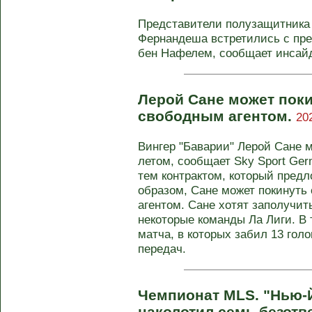
Представители полузащитника
Фернандеша встретились с пр
бен Нафелем, сообщает инсайд
Лерой Сане может пок
свободным агентом.
20
Вингер "Баварии" Лерой Сане 
летом, сообщает Sky Sport Ger
тем контрактом, который пред
образом, Сане может покинуть
агентом. Сане хотят заполучить
некоторые команды Ла Лиги. В
матча, в которых забил 13 гол
передач.
Чемпионат MLS. "Нью-
наколотил семь безотв