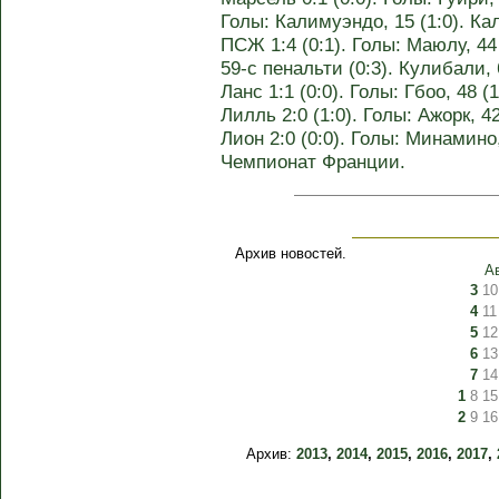
Голы: Калимуэндо, 15 (1:0). Ка
ПСЖ 1:4 (0:1). Голы: Маюлу, 44 
59-с пенальти (0:3). Кулибали, 6
Ланс 1:1 (0:0). Голы: Гбоо, 48 (
Лилль 2:0 (1:0). Голы: Ажорк, 42
Лион 2:0 (0:0). Голы: Минамино, 
Чемпионат Франции.
Архив новостей.
А
3
10
4
11
5
12
6
13
7
14
1
8
15
2
9
16
Архив:
2013
,
2014
,
2015
,
2016
,
2017
,