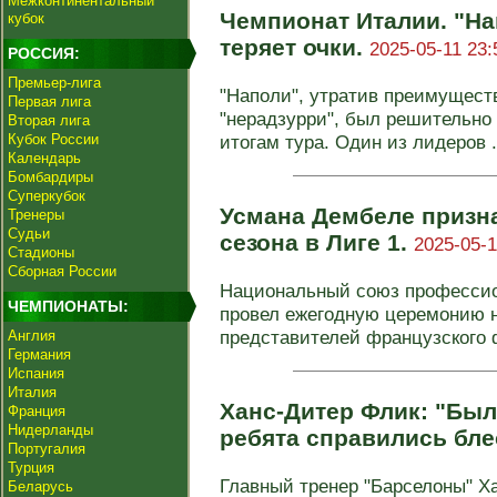
Межконтинентальный
Чемпионат Италии. "Н
кубок
теряет очки.
2025-05-11 23:
РОССИЯ:
Премьер-лига
"Наполи", утратив преимущест
Первая лига
"нерадзурри", был решительно 
Вторая лига
Кубок России
итогам тура. Один из лидеров .
Календарь
Бомбардиры
Суперкубок
Усмана Дембеле призн
Тренеры
Судьи
сезона в Лиге 1.
2025-05-1
Стадионы
Сборная России
Национальный союз професси
ЧЕМПИОНАТЫ:
провел ежегодную церемонию 
представителей французского ф
Англия
Германия
Испания
Италия
Ханс-Дитер Флик: "Был
Франция
Нидерланды
ребята справились бл
Португалия
Турция
Главный тренер "Барселоны" Х
Беларусь