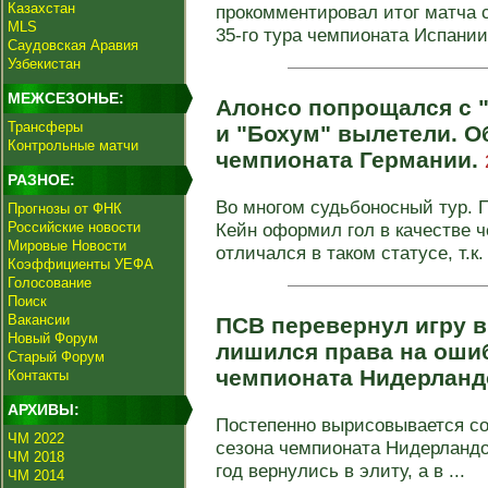
Казахстан
прокомментировал итог матча 
MLS
35-го тура чемпионата Испании
Саудовская Аравия
Узбекистан
МЕЖСЕЗОНЬЕ:
Алонсо попрощался с 
Трансферы
и "Бохум" вылетели. Об
Контрольные матчи
чемпионата Германии.
РАЗНОЕ:
Во многом судьбоносный тур. 
Прогнозы от ФНК
Российские новости
Кейн оформил гол в качестве ч
Мировые Новости
отличался в таком статусе, т.к. 
Коэффициенты УЕФА
Голосование
Поиск
Вакансии
ПСВ перевернул игру в
Новый Форум
лишился права на ошиб
Старый Форум
чемпионата Нидерланд
Контакты
АРХИВЫ:
Постепенно вырисовывается со
ЧМ 2022
сезона чемпионата Нидерландов
ЧМ 2018
год вернулись в элиту, а в ...
ЧМ 2014