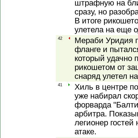
штрафную на бли
сразу, но разоб
В итоге рикошет
улетела на еще о
42
Мераби Уридия п
фланге и пыталс
который удачно п
рикошетом от за
снаряд улетел на
41
Хиль в центре п
уже набирал скор
форварда "Балти
арбитра. Показы
легионер гостей
атаке.