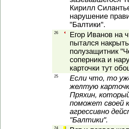
Кирилл Силанть
нарушение прави
"Балтики".
26
Егор Иванов на 
пытался накрыть 
полузащитник "Ч
соперника и нар
карточки тут об
25
Если что, то у
желтую карточк
Пряхин, которы
поможет своей 
агрессивно дей
"Балтики".
24