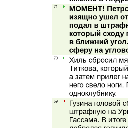
71
МОМЕНТ! Петро
изящно ушел от
подал в штрафн
который сходу 
в ближний угол
сферу на углов
70
Хиль сбросил мя
Титкова, которы
а затем прилег на
него свело ноги.
одноклубнику.
69
Гузина головой с
штрафную на Ури
Гассама. В итог