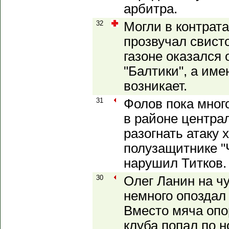
арбитра.
32
Могли в контрата
прозвучал свисто
газоне оказался
"Балтики", а име
возникает.
31
Фолов пока много
в районе централ
разогнать атаку х
полузащитнике "
нарушил Титков.
30
Олег Ланин на ч
немного опоздал
Вместо мяча опо
клуба попал по н