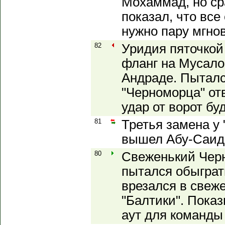
Мохаммад, но ср
показал, что все
нужно пару мгно
82
Уридия пяточкой
фланг на Мусало
Андраде. Пытал
"Черноморца" отв
удар от ворот бу
81
Третья замена у 
вышел Абу-Саид
80
Свеженький Черн
пытался обыграт
врезался в свеж
"Балтики". Показ
аут для команды