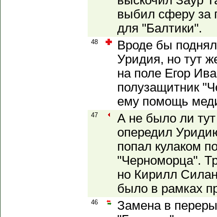
выскочил Заур Т
выбил сферу за 
для "Балтики".
48
Вроде бы поднял
Уридия, но тут ж
на поле Егор Ив
полузащитник "Ч
ему помощь мед
47
А не было ли ту
опередил Уридию
попал кулаком по
"Черноморца". Т
но Кирилл Силан
было в рамках п
46
Замена в переры