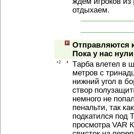
ждем игроков из 
отдыхаем.
Отправляются 
Пока у нас нул
+2
Тарба влетел в 
метров с тринад
нижний угол в бо
створ полузащит
немного не попа
пенальти, так ка
подкатился под Т
просмотра VAR 
свисток на перер