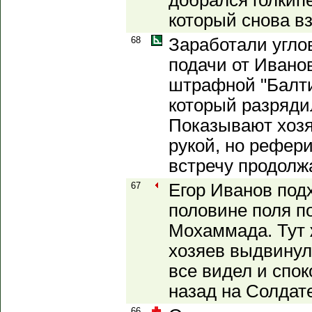
добрался голкипе
который снова в
68
Заработали угло
подачи от Ивано
штрафной "Балти
который разряди
Показывают хозя
рукой, но рефери
встречу продолж
67
Егор Иванов под
половине поля по
Мохаммада. Тут 
хозяев выдвинул
все видел и спо
назад на Солдат
66