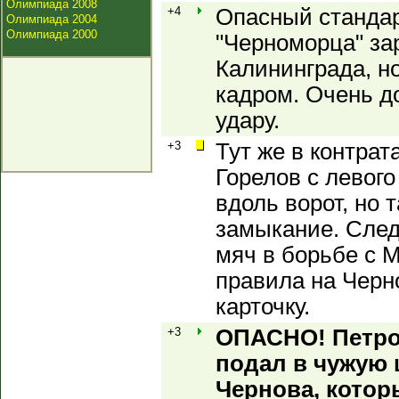
Олимпиада 2008
+4
Опасный стандар
Олимпиада 2004
Олимпиада 2000
"Черноморца" за
Калининграда, но
кадром. Очень до
удару.
+3
Тут же в контрат
Горелов с левог
вдоль ворот, но 
замыкание. Сле
мяч в борьбе с
правила на Черн
карточку.
+3
ОПАСНО! Петро
подал в чужую
Чернова, котор