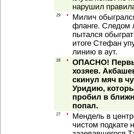
нарушил правил
29
Милич обыгрался
фланге. Следом 
пытался обыграт
итоге Стефан уп
линию в аут.
28
ОПАСНО! Первы
хозяев. Акбаше
скинул мяч в ч
Уридию, которы
пробил в ближни
попал.
27
Мендель в центр
чистом подкате 
зазевавшегося Та