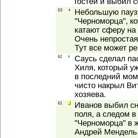
гостей и выбил с
63
Небольшую пауз
"Черноморца", к
катают сферу на
Очень непростая
Тут все может ре
62
Саусь сделал па
Хиля, который уж
в последний мом
чисто накрыл Ви
хозяева.
61
Иванов выбил сн
поля, а следом 
"Черноморца" в 
Андрей Мендель.