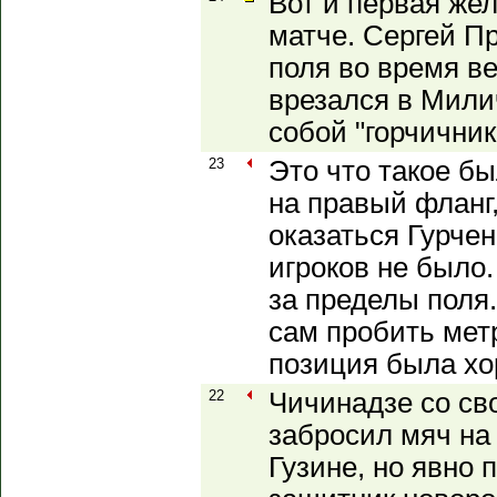
Вот и первая же
матче. Сергей П
поля во время в
врезался в Мили
собой "горчичник
23
Это что такое б
на правый фланг
оказаться Гурчен
игроков не было.
за пределы поля.
сам пробить метр
позиция была хо
22
Чичинадзе со св
забросил мяч на
Гузине, но явно