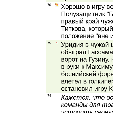
76
Хорошо в игру в
Полузащитник "Б
правый край чуж
Титкова, который
положение "вне и
75
Уридия в чужой 
обыграл Гассама
ворот на Гузину,
в руки к Максим
боснийский форв
влетел в голкипер
остановил игру 
74
Кажется, что о
команды для тог
устроить своег