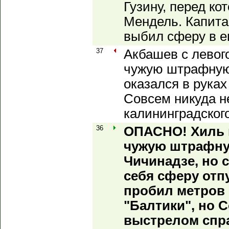
Гузину, перед к
Мендель. Капита
выбил сферу в е
37
Акбашев с левог
чужую штрафную,
оказался в руках
Совсем никуда н
калининградского
36
ОПАСНО! Хиль н
чужую штрафную
Чичинадзе, но 
себя сферу отп
пробил метров
"Балтики", но 
выстрелом спр