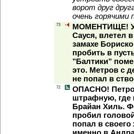
ворот друг друг
очень горячими 
73
МОМЕНТИЩЕ! Ур
Сауся, влетел 
замахе Бориско
пробить в пуст
"Балтики" пом
это. Метров с д
не попал в ство
72
ОПАСНО! Петров
штрафную, где 
Брайан Хиль. Ф
пробил головой
попал в своего
именно в Андра