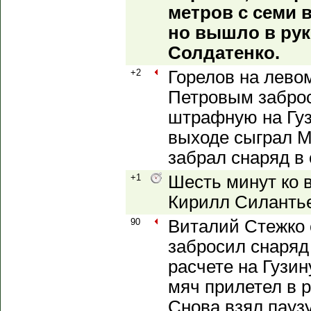
метров с семи 
но вышло в рук
Солдатенко.
+2
Горелов на лево
Петровым забро
штрафную на Гуз
выходе сыграл М
забрал снаряд в 
+1
Шесть минут ко 
Кирилл Силанть
90
Виталий Стежко 
забросил снаряд
расчете на Гузин
мяч прилетел в р
Снова взял паузу