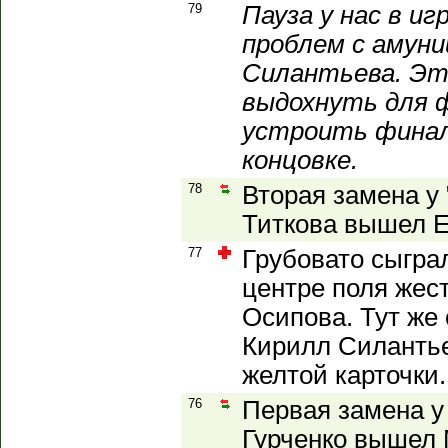
79
Пауза у нас в иг
проблем с амуни
Силантьева. Эт
выдохнуть для 
устроить фина
концовке.
78
Вторая замена у 
Титкова вышел Е
77
Грубовато сыграл
центре поля жес
Осипова. Тут же
Кирилл Силантье
желтой карточки.
76
Первая замена у
Гурченко вышел 