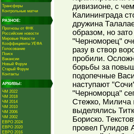
дивизионе, с че
Трансферы
Контрольные матчи
Калининграда ст
РАЗНОЕ:
дружина Талала
Прогнозы от ФНК
образом, но зато
Российские новости
Мировые Новости
"Черноморец" оче
Коэффициенты УЕФА
разу в створ вор
Голосование
Поиск
пробили. Осложн
Вакансии
Новый Форум
борьбы за повыш
Старый Форум
подопечные Васи
Контакты
наступают "Сочи"
АРХИВЫ:
"Черноморца" се
ЧМ 2022
ЧМ 2018
Стежко, Милича 
ЧМ 2014
ЧМ 2010
выделялись Титк
ЧМ 2006
ЧМ 2002
Бориско. Тексто
ЕВРО 2024
провел Гулидов 
ЕВРО 2020
ЕВРО 2016