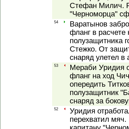
Стефан Милич. 
"Черноморца" сф
54
Варатынов забро
фланг в расчете 
полузащитника г
Стежко. От защи
снаряд улетел в а
53
Мераби Уридия с
фланг на ход Чич
опередить Титко
полузащитник "Б
снаряд за бокову
52
Уридия отработа
перехватил мяч.
капитану "Черно