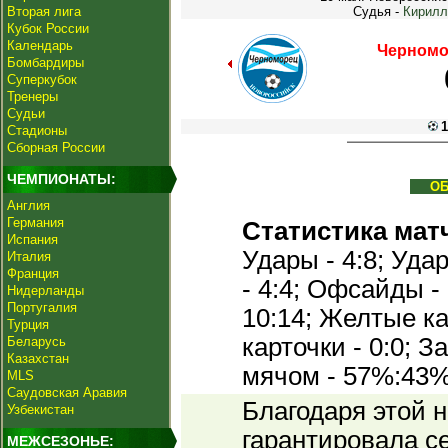
Вторая лига
Судья -
Кирилл
Кубок России
Календарь
Черномо
Бомбардиры
Суперкубок
Тренеры
Судьи
1
Стадионы
Сборная России
ЧЕМПИОНАТЫ:
О
Англия
Германия
Статистика мат
Испания
Удары - 4:8; Удар
Италия
Франция
- 4:4; Офсайды - 
Нидерланды
Португалия
10:14; Желтые ка
Турция
карточки - 0:0; 
Беларусь
Казахстан
мячом - 57%:43%
MLS
Саудовская Аравия
Благодаря этой 
Узбекистан
гарантировала с
МЕЖСЕЗОНЬЕ: