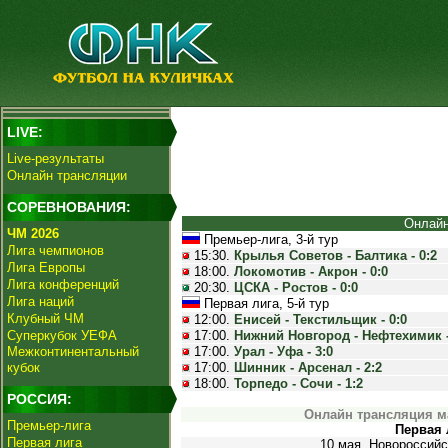
LIVE:
Live-результаты
Онлайн трансляции
СОРЕВНОВАНИЯ:
Онлайн
ЧМ 2026
Премьер-лига, 3-й тур
Лига чемпионов
15:30.
Крылья Советов - Балтика - 0:2
Лига Европы
18:00.
Локомотив - Акрон - 0:0
Лига конференций
20:30.
ЦСКА - Ростов - 0:0
Лига наций
Первая лига, 5-й тур
Клубный ЧМ
12:00.
Енисей - Текстильщик - 0:0
Суперкубок УЕФА
17:00.
Нижний Новгород - Нефтехимик -
Межконтинентальный
17:00.
Урал - Уфа - 3:0
кубок
17:00.
Шинник - Арсенал - 2:2
18:00.
Торпедо - Сочи - 1:2
РОССИЯ:
Онлайн трансляция м
Премьер-лига
Первая л
Первая лига
10 мая. Новороссийс