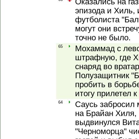
Оказались на га
эпизода и Хиль, 
футболиста "Бал
могут они встре
точно не было.
65
Мохаммад с лево
штрафную, где Х
снаряд во вратар
Полузащитник "Б
пробить в борьб
итогу прилетел к
64
Саусь забросил 
на Брайан Хиля, 
выдвинулся Вит
"Черноморца" чи