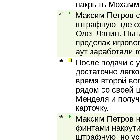
накрыть Мохамм
57
Максим Петров с
штрафную, где с
Олег Ланин. Пыт
пределах игровог
аут заработали г
56
После подачи с у
достаточно легко
время второй во
рядом со своей 
Менделя и получ
карточку.
55
Максим Петров н
финтами накрути
штрафную, но ус