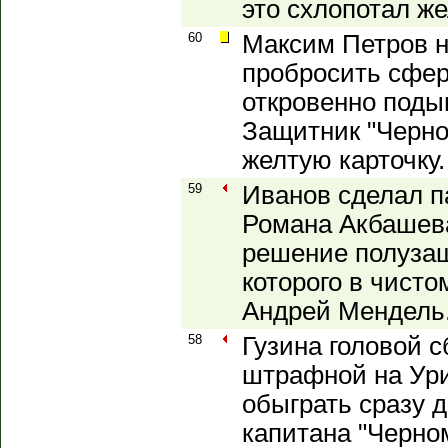
это схлопотал же
60
Максим Петров н
пробросить сфер
откровенно подыг
Защитник "Черно
желтую карточку.
59
Иванов сделал п
Романа Акбашева
решение полузащ
которого в чисто
Андрей Мендель
58
Гузина головой с
штрафной на Ур
обыграть сразу д
капитана "Черно