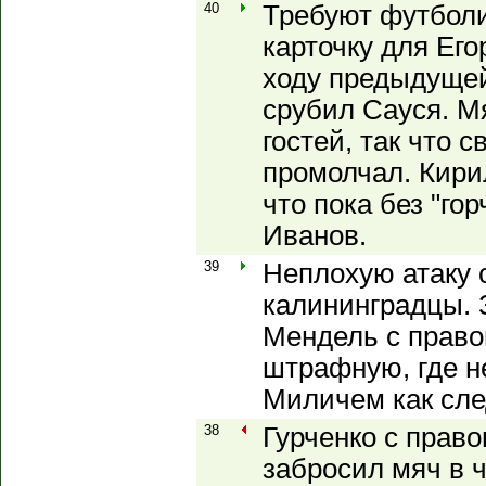
40
Требуют футболи
карточку для Его
ходу предыдущей
срубил Сауся. Мя
гостей, так что 
промолчал. Кири
что пока без "го
Иванов.
39
Неплохую атаку 
калининградцы. 
Мендель с право
штрафную, где н
Миличем как сле
38
Гурченко с право
забросил мяч в