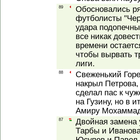
89
Обосновались р
футболисты "Чер
удара подопечны
все никак довест
времени остается
чтобы вырвать т
лиги.
88
Свеженький Горе
накрыл Петрова,
сделал пас к чу
на Гузину, но в 
Амиру Мохаммад
87
Двойная замена 
Тарбы и Иванов
Юсупов и Павел 