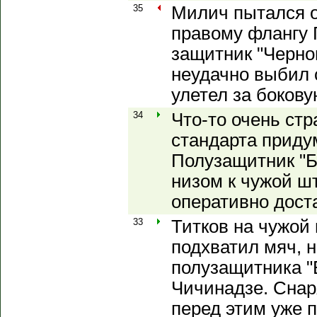
35
Милич пытался о
правому флангу Г
защитник "Черно
неудачно выбил 
улетел за бокову
34
Что-то очень ст
стандарта приду
Полузащитник "Б
низом к чужой ш
оперативно дост
33
Титков на чужой
подхватил мяч, н
полузащитника "
Чичинадзе. Снар
перед этим уже 