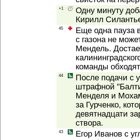
+1
Одну минуту доб
Кирилл Силанть
45
Еще одна пауза в
с газона не мож
Мендель. Достае
калининградского
команды обходят
44
После подачи с у
штрафной "Балти
Менделя и Моха
за Гурченко, кот
девятнадцати за
створа.
43
Егор Иванов с уг