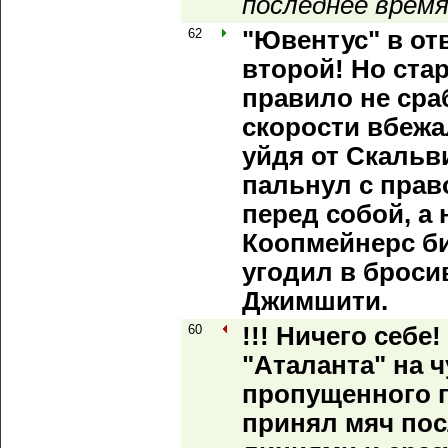
последнее время
62
"Ювентус" в от
второй! Но ста
правило не сра
скорости вбежа
уйдя от Скальв
пальнул с прав
перед собой, а
Коопмейнерс би
угодил в броси
Джимшити.
60
!!! Ничего себе
"Аталанта" на 
пропущенного г
принял мяч пос