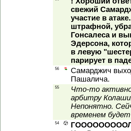
! Хороший отве
свежий Самард
участие в атаке
штрафной, убра
Гонсалеса и вы
Эдерсона, кото
в левую "шесте
парирует в пад
56
Самарджич выход
Пашалича.
55
Что-то активно
арбитру Колаши
Непонятно. Сей
временем будет 
54
ГОООООООООЛ!!