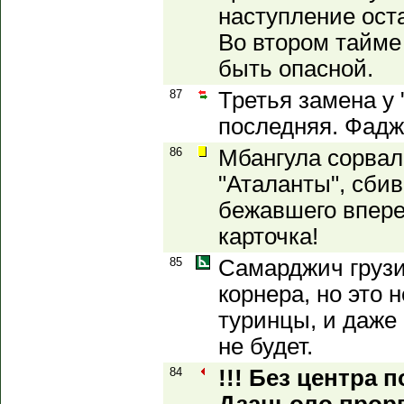
наступление ост
Во втором тайме
быть опасной.
87
Третья замена у 
последняя. Фадж
86
Мбангула сорвал
"Аталанты", сби
бежавшего впере
карточка!
85
Самарджич грузи
корнера, но это 
туринцы, и даже 
не будет.
84
!!! Без центра 