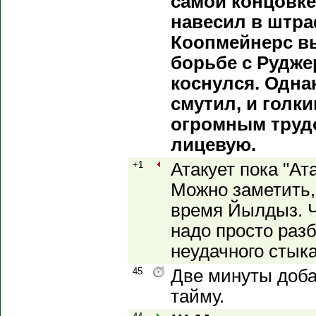
самой концовк
навесил в штра
Коопмейнерс вы
борьбе с Рудже
коснулся. Одна
смутил, и голки
огромным труд
лицевую.
+1
Атакует пока "Ат
Можно заметить,
время Йылдыз. Ч
надо просто разб
неудачного стык
45
Две минуты доба
тайму.