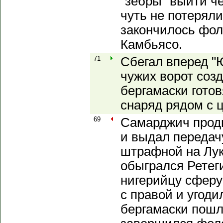
"зебры" выйти че
чуть не потеряли
закончилось фол
Камбьясо.
71
Сбегал вперед "Ю
чужих ворот созд
бергамаски готов
снаряд рядом с 
69
Самарджич прод
и выдал передач
штрафной на Лу
обыгрался Ретег
нигерийцу сферу 
с правой и угоди
бергамаски пошл