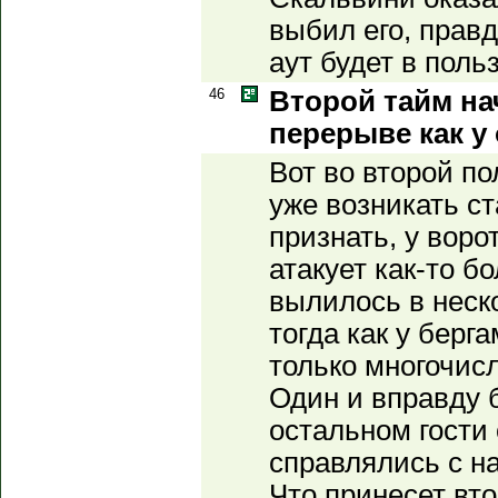
выбил его, правд
аут будет в поль
46
Второй тайм на
перерыве как у 
Вот во второй п
уже возникать ст
признать, у воро
атакует как-то б
вылилось в неск
тогда как у берг
только многочис
Один и вправду 
остальном гости
справлялись с н
Что принесет вт