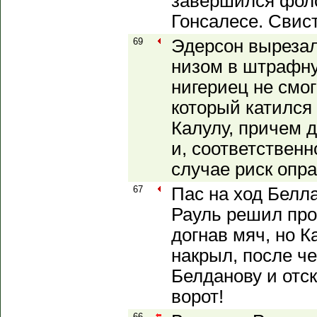
завершился фоло
Гонсалесе. Свист
69
Эдерсон выреза
низом в штрафну
нигериец не смог
который катился
Калулу, причем 
и, соответственн
случае риск опра
67
Пас на ход Белл
Рауль решил прос
догнав мяч, но К
накрыл, после че
Белданову и отс
ворот!
66