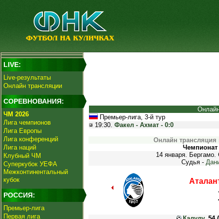
LIVE:
Live-результаты
Онлайн трансляции
СОРЕВНОВАНИЯ:
Онлайн
ЧМ 2026
Премьер-лига, 3-й тур
Лига чемпионов
19:30.
Факел - Ахмат - 0:0
Лига Европы
Лига конференций
Онлайн трансляция 
Лига наций
Чемпионат 
14 января. Бергамо.
Клубный ЧМ
Судья -
Дан
Суперкубок УЕФА
Межконтинентальный
кубок
Аталан
РОССИЯ:
Премьер-лига
Первая лига
Калулу
, 54 