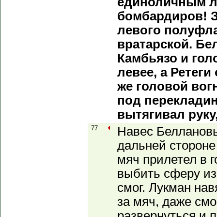
единоличным л
бомбардиров! З
левого полуфла
вратарской. Бе
Камбьязо и гол
левее, а Ретеги
же головой вог
под перекладин
вытягивал руку,
77
Навес Беллановы
дальней стороне
мяч прилетел в 
выбить сферу и
смог. Лукман на
за мяч, даже смог
развернуться и п