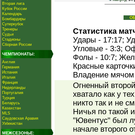
Вторая лига
Кубок России
Календарь
О
Бомбардиры
Суперкубок
Тренеры
Статистика мат
Судьи
Удары - 17:17; Уд
Стадионы
Сборная России
Угловые - 3:3; Оф
ЧЕМПИОНАТЫ:
Фолы - 10:7; Жел
Англия
Красные карточки 
Германия
Испания
Владение мячом 
Италия
Франция
Огненный второй
Нидерланды
хватало как у тех
Португалия
Турция
никто так и не с
Беларусь
Казахстан
Ничья по такой и
MLS
Саудовская Аравия
"Ювентус" был л
Узбекистан
начале второго о
МЕЖСЕЗОНЬЕ: