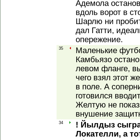
Адемола останов
вдоль ворот в ст
Шарлю ни пробит
дал Гатти, идеа
опережение.
35
Маленькие футбо
Камбьязо остано
левом фланге, вы
чего взял этот ж
в поле. А сопер
готовился вводит
Желтую не показ
внушение защитн
34
! Йылдыз сыгр
Локателли, а т