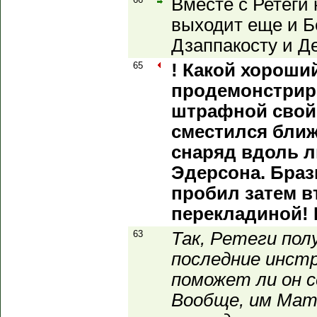
Вместе с Ретеги 
выходит еще и Б
Дзаппакосту и Д
65
! Какой хороши
продемонстрир
штрафной свой
сместился ближ
снаряд вдоль 
Эдерсона. Браз
пробил затем в
перекладиной! 
63
Так, Ретеги пол
последние инст
поможет ли он с
Вообще, им Мате