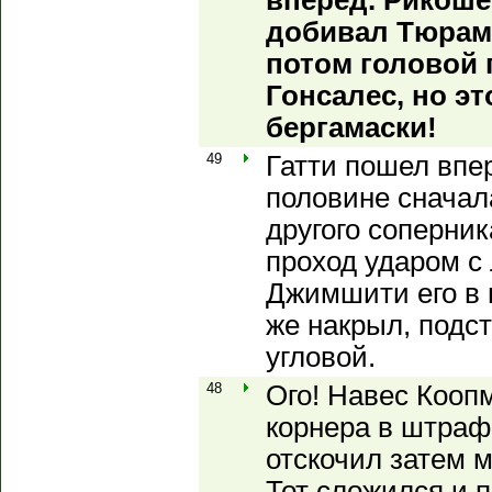
вперед. Рикошет
добивал Тюрам,
потом головой
Гонсалес, но эт
бергамаски!
49
Гатти пошел впе
половине сначал
другого соперник
проход ударом с
Джимшити его в 
же накрыл, подст
угловой.
48
Ого! Навес Кооп
корнера в штраф
отскочил затем м
Тот сложился и п