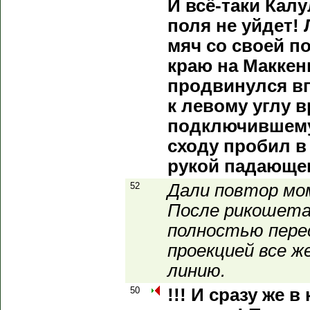
И всё-таки Калу
поля не уйдет!
мяч со своей п
краю на Маккен
продвинулся вп
к левому углу в
подключившему
сходу пробил в
рукой падающег
52
Дали повтор мом
После рикошета
полностью перес
проекцией все ж
линию.
50
!!! И сразу же 