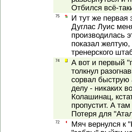
Отбился всё-так
75
И тут же первая 
Дуглас Луис мен
производилась э
показал желтую, 
тренерского шта
74
А вот и первый "
толкнул разогна
сорвал быструю а
делу - никаких в
Колашинац, кста
пропустит. А там 
Потеря для "Ата
72
Мяч вернулся к 