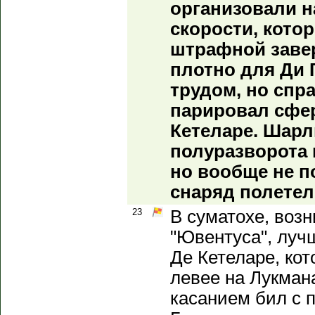
организовали н
скорости, кото
штрафной заве
плотно для Ди Г
трудом, но спр
парировал сфер
Кетеларе. Шарл
полуразворота 
но вообще не п
снаряд полетел
23
В суматохе, воз
"Ювентуса", луч
Де Кетеларе, кот
левее на Лукман
касанием бил с 