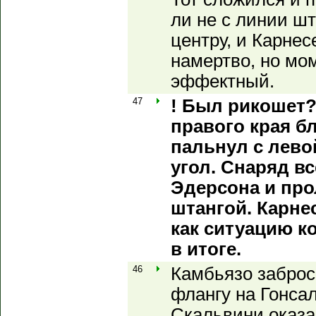
ли не с линии ш
центру, и Карне
намертво, но мо
эффектный.
47
! Был рикошет
правого края бл
пальнул с лево
угол. Снаряд вс
Эдерсона и про
штангой. Карне
как ситуацию к
в итоге.
46
Камбьязо заброс
флангу на Гонсал
Скальвини оказа