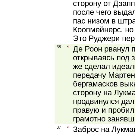
сторону от Дзапп
после чего выд
пас низом в штр
Коопмейнерс, но 
Это Руджери пер
38
Де Роон рванул 
открываясь под 
же сделал идеал
передачу Мартену
бергамасков вык
сторону на Лукм
продвинулся дал
правую и пробил,
грамотно занявш
37
Заброс на Лукма