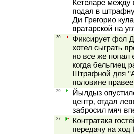
Кетеларе между с
подал в штрафну
Ди Грегорио кул
вратарской на уг
30
Фиксирует фол 
хотел сыграть пр
но все же попал 
когда бельгиец 
Штрафной для "А
половине правее
29
Йылдыз опустилс
центр, отдал лев
забросил мяч вп
27
Контратака гост
передачу на ход