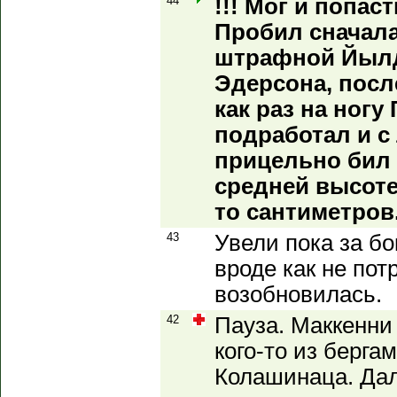
44
!!! Мог и попас
Пробил сначала
штрафной Йылд
Эдерсона, посл
как раз на ногу
подработал и 
прицельно бил 
средней высоте,
то сантиметров
43
Увели пока за б
вроде как не пот
возобновилась.
42
Пауза. Маккенни
кого-то из бергам
Колашинаца. Дал