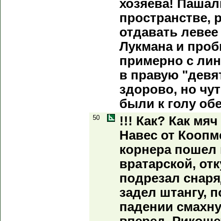
хозяева! Пашал
пространстве, р
отдавать левее
Лукмана и проб
примерно с ли
в правую "девя
здорово, но чу
были к голу об
50
!!! Как? Как мя
Навес от Коопм
корнера пошел 
вратарской, от
подрезал снаря
задел штангу, п
падении смахну