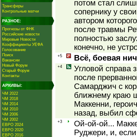
потом стал слиш
Трансферы
сопернику у свои
Контрольные матчи
автором которог
РАЗНОЕ:
после травмы Рет
Прогнозы от ФНК
Российские новости
полностью заслу
Мировые Новости
Коэффициенты УЕФА
конечно, не устро
Голосование
Поиск
+5
Всё, боевая нич
Вакансии
Новый Форум
+4
Угловой справа 
Старый Форум
после прерванно
Контакты
Самарджич с кор
АРХИВЫ:
ближнему краю ш
ЧМ 2022
ЧМ 2018
Маккенни, герои
ЧМ 2014
ЧМ 2010
назад, выбил сф
ЧМ 2006
ЧМ 2002
+3
Ой-ой-ой... Макк
ЕВРО 2024
ЕВРО 2020
Руджери, и, если
ЕВРО 2016