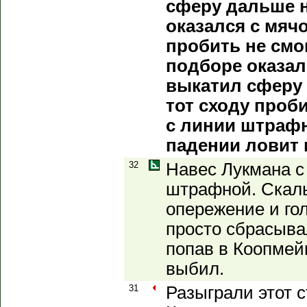
сферу дальше н
оказался с мяч
пробить не смо
подборе оказал
выкатил сферу 
тот сходу проб
с линии штрафн
падении ловит 
32
Навес Лукмана с 
штрафной. Скаль
опережение и гол
просто сбрасыва
попав в Коопмей
выбил.
31
Разыграли этот с