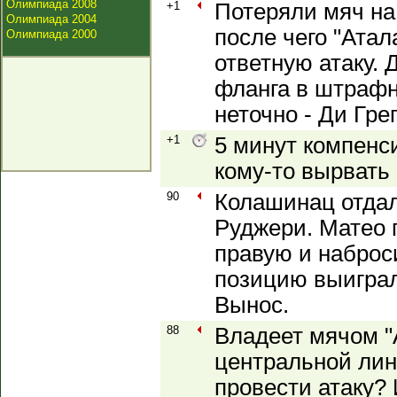
Олимпиада 2008
+1
Потеряли мяч на
Олимпиада 2004
после чего "Ата
Олимпиада 2000
ответную атаку. 
фланга в штрафн
неточно - Ди Гре
+1
5 минут компенс
кому-то вырвать
90
Колашинац отдал
Руджери. Матео 
правую и наброс
позицию выиграл
Вынос.
88
Владеет мячом "
центральной лин
провести атаку?