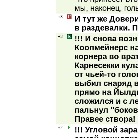
мы, наконец, гол
+3
И тут же Довер
в раздевалки. 
+3
!!! И снова воз
Коопмейнерс на
корнера во вра
Карнесекки кула
от чьей-то гол
выбил снаряд 
прямо на Йылд
сложился и с л
пальнул "боко
Правее створа!
+2
!!! Угловой зар