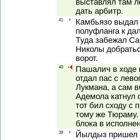
выставлял там ло
дать арбитр.
41
Камбьязо выдал 
полуфланга к да
Туда забежал Са
Николы добратьс
ворот.
40
Пашалич в ходе 
отдал пас с лево
Лукмана, а сам 
Адемола катнул с
тот бил сходу с 
тому же Тюраму.
блока в исполне
39
Йылдыз пришел н