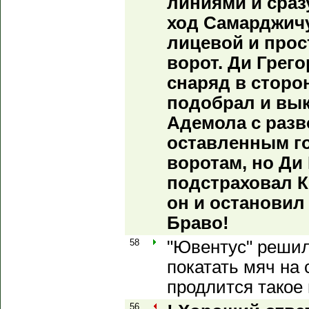
линиями и сраз
ход Самарджичу
лицевой и прос
ворот. Ди Грег
снаряд в сторон
подобрал и вык
Адемола с разв
оставленным г
воротам, но Ди
подстраховал К
он и остановил
Браво!
58
"Ювентус" решил
покатать мяч на 
продлится такое
56