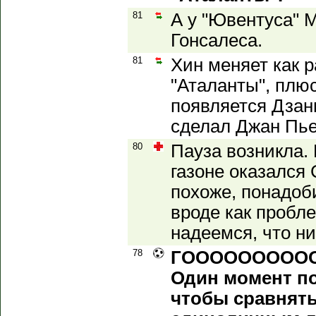
81
А у "Ювентуса" 
Гонсалеса.
81
Хин меняет как 
"Аталанты", плю
появляется Дзан
сделал Джан Пье
80
Пауза возникла. 
газоне оказался 
похоже, понадоб
вроде как пробл
надеемся, что ни
78
ГОООООООООООЛ
Один момент по
чтобы сравнять