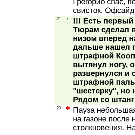
Грегорио спас, п
свисток. Офсайд
21
!!! Есть первы
Тюрам сделал 
низом вперед на
дальше нашел 
штрафной Кооп
вытянул ногу, 
развернулся и 
штрафной паль
"шестерку", но 
Рядом со штанг
20
Пауза небольшая
на газоне после 
столкновения. На