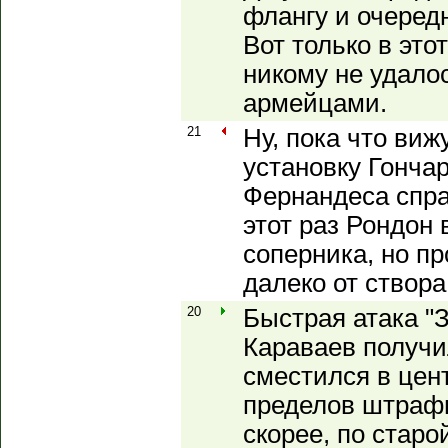
флангу и очеред
Вот только в это
никому не удалос
армейцами.
21
Ну, пока что виж
установку Гончар
Фернандеса спра
этот раз Рондон
соперника, но п
далеко от створа
20
Быстрая атака "З
Караваев получи
сместился в цен
пределов штрафн
скорее, по старо