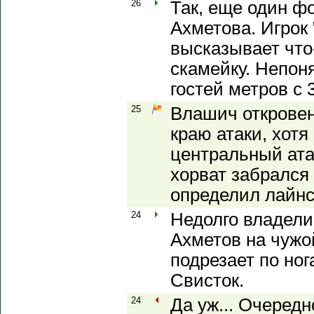
26
Так, еще один ф
Ахметова. Игрок 
высказывает что-
скамейку. Непон
гостей метров с 
25
Влашич откровен
краю атаки, хот
центральный ата
хорват забрался 
определил лайнс
24
Недолго владели
Ахметов на чужо
подрезает по ног
Свисток.
24
Да уж... Очеред