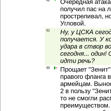
62
Очередная атака
получил пас на 
простреливал, но
Угловой.
61
Ну, у ЦСКА сего
получается. У к
удара в створ в
сегодня... один!
идти речь?
60
Прощает "Зенит"
правого фланга в
армейцам. Вынос
2 в пользу "Зени
то не смогли ра
преимуществом. 