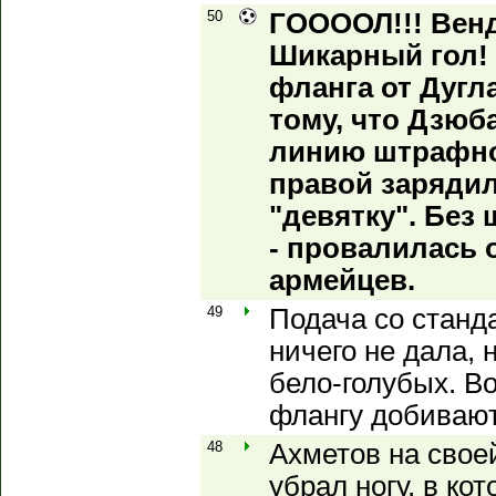
50
ГООООЛ!!! Венд
Шикарный гол! 
фланга от Дугл
тому, что Дзюб
линию штрафной
правой зарядил
"девятку". Без
- провалилась 
армейцев.
49
Подача со стан
ничего не дала, 
бело-голубых. Во
флангу добивают
48
Ахметов на свое
убрал ногу, в ко