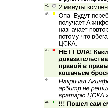
+1
2 минуты компен
45
Опа! Будут пере
получает Акинфе
назначает повто
потому что вбег
ЦСКА.
45
НЕТ ГОЛА! Как
доказательства
правой в правы
кошачьем броск
44
Накричал Акинфе
арбитр не реши
вратарю ЦСКА ж
44
!!! Пошел сам с