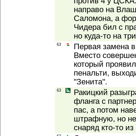
против 4 у ЦСКА
направо на Влаш
Саломона, а фор
Чидера бил с пр
но куда-то на тр
63
Первая замена в
Вместо совершен
который проявил
пенальти, выход
"Зенита".
63
Ракицкий разыгр
фланга с партне
пас, а потом нав
штрафную, но не
снаряд кто-то из