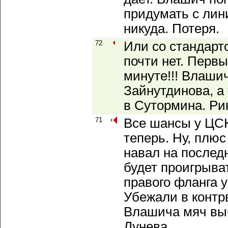
придумать с лин
никуда. Потеря.
72
Или со стандарт
почти нет. Первы
минуте!!! Влаши
Зайнутдинова, а
в Сутормина. Ри
71
Все шансы у ЦСК
теперь. Ну, плю
навал на послед
будет проигрыват
правого фланга у
Убежали в контр
Влашича мяч выб
Лунева.