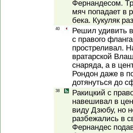
Фернандесом. Тр
мяч попадает в 
бека. Кукуляк ра
40
Решил удивить в
с правого фланга
простреливал. Н
вратарской Вла
снаряда, а в цен
Рондон даже в по
дотянуться до сф
38
Ракицкий с право
навешивал в цен
виду Дзюбу, но 
разбежались в с
Фернандес подав