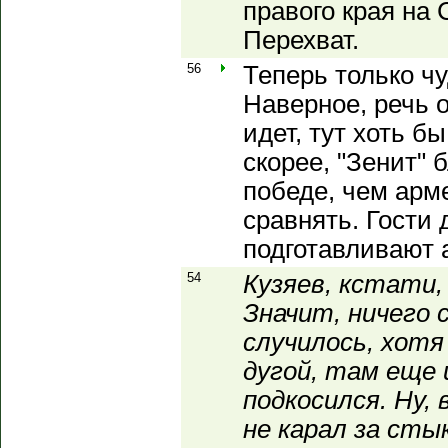
правого края на 
Перехват.
56
Теперь только ч
Наверное, речь о
идет, тут хоть б
скорее, "Зенит" 
победе, чем арм
сравнять. Гости 
подготавливают 
54
Кузяев, кстати,
Значит, ничего 
случилось, хотя
дугой, там еще 
подкосился. Ну,
не карал за ст