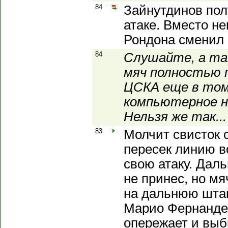
84
Зайнутдинов пол
атаке. Вместо не
Рондона сменил 
84
Слушайте, а та
мяч полностью 
ЦСКА еще в том 
компьютерное н
Нельзя же так...
83
Молчит свисток с
пересек линию в
свою атаку. Даль
не принес, но мя
на дальнюю штан
Марио Фернандес
опережает и выби