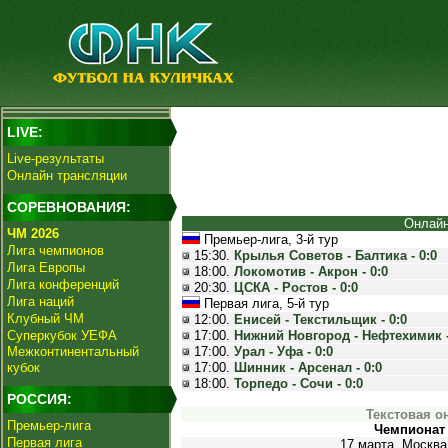
LIVE:
Live-результаты
Онлайн трансляции
СОРЕВНОВАНИЯ:
Онлайн
ЧМ 2026
Премьер-лига, 3-й тур
Лига чемпионов
15:30.
Крылья Советов - Балтика - 0:0
Лига Европы
18:00.
Локомотив - Акрон - 0:0
Лига конференций
20:30.
ЦСКА - Ростов - 0:0
Лига наций
Первая лига, 5-й тур
Клубный ЧМ
12:00.
Енисей - Текстильщик - 0:0
Суперкубок УЕФА
17:00.
Нижний Новгород - Нефтехимик -
Межконтинентальный
17:00.
Урал - Уфа - 0:0
кубок
17:00.
Шинник - Арсенал - 0:0
18:00.
Торпедо - Сочи - 0:0
РОССИЯ:
Текстовая о
Премьер-лига
Чемпионат 
Первая лига
17 марта. Москва