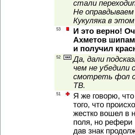
стали переходит
Не оправдываем
Кукуляка в этом
53
И это верно! О
Ахметов шипами
и получил крас
52
Да, дали подсказ
чем не убедили 
смотреть фол с
ТВ.
51
Я же говорю, что
того, что происх
жестко вошел в н
поля, но рефери
дав знак продолж