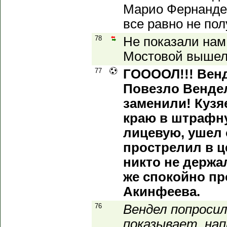
Марио Фернандес
все равно не пол
78
Не показали нам 
Мостовой вышел
77
ГООООЛ!!! Венд
Повезло Вендел
заменили! Кузя
краю в штрафн
лицевую, ушел 
прострелил в ц
никто не держа
же спокойно пр
Акинфеева.
76
Вендел попросил
показывает, нап