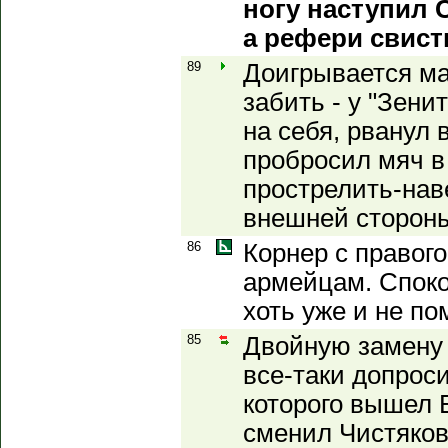
ногу наступил 
а рефери свист
89
Доигрывается ма
забить - у "Зени
на себя, рванул
пробросил мяч в
прострелить-наве
внешней сторон
86
Корнер с правого
армейцам. Споко
хоть уже и не по
85
Двойную замену 
все-таки допрос
которого вышел 
сменил Чистяков