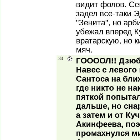
видит фолов. Се
задел все-таки Э
"Зенита", но арби
убежал вперед К
вратарскую, но 
мяч.
33
ГООООЛ!! Дзюба
Навес с левого 
Сантоса на бли
где никто не на
пяткой попыта
дальше, но снар
а затем и от Ку
Акинфеева, по
промахнулся м