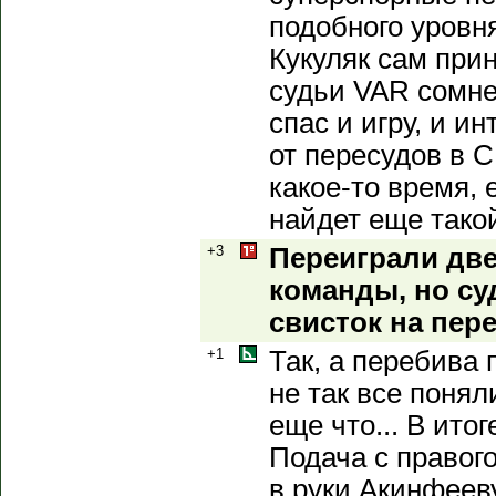
подобного уровня
Кукуляк сам прин
судьи VAR сомн
спас и игру, и и
от пересудов в 
какое-то время, 
найдет еще тако
+3
Переиграли дв
команды, но су
свисток на пер
+1
Так, а перебива 
не так все понял
еще что... В итог
Подача с правого
в руки Акинфееву