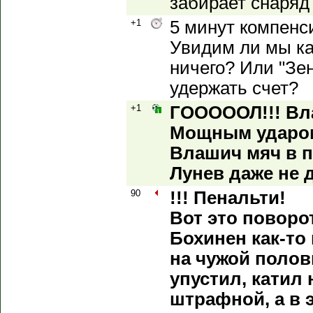
забирает снаряд 
+1
5 минут компенс
Увидим ли мы ка
ничего? Или "Зен
удержать счет?
+1
ГОООООЛ!!! Вла
Мощным ударом
Влашич мяч в п
Лунев даже не 
90
!!! Пенальти!
Вот это поворо
Бохинен как-то
на чужой полов
упустил, катил 
штрафной, а в 