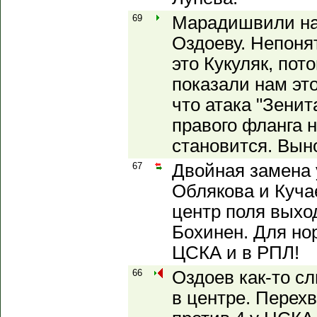
69
Марадишвили нас
Оздоеву. Непоня
это Кукуляк, пот
показали нам эт
что атака "Зенит
правого фланга 
становится. Выно
67
Двойная замена 
Облякова и Куча
центр поля вых
Бохинен. Для но
ЦСКА и в РПЛ!
66
Оздоев как-то с
в центре. Перехв