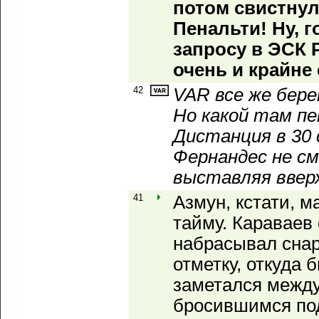
потом свистнул 
Пенальти! Ну, г
запросу в ЭСК 
очень и крайне
42
VAR все же бере
Но какой там пе
Дистанция в 30
Фернандес не см
выставляя вверх
41
Азмун, кстати, 
тайму. Караваев
набрасывал снар
отметку, откуда 
заметался межд
бросившимся по