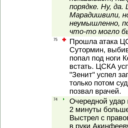
порядке. Ну, да
Марадишвили, н
неумышленно, п
что-то могло б
75
Прошла атака ЦС
Сутормин, выби
попал под ноги К
встать. ЦСКА усп
"Зенит" успел за
только потом суд
позвал врачей.
74
Очередной удар в
2 минуты больше
Выстрел с правог
в руки Акинфееву