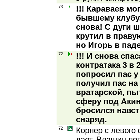
73
!!! Караваев мо
бывшему клубу,
снова! С дуги 
крутил в праву
но Игорь в пад
72
!!! И снова спа
контратака 3 в 
попросил пас у
получил пас на
вратарской, пы
сферу под Аки
бросился навст
снаряд.
72
Корнер с левого 
дает. Влашич по