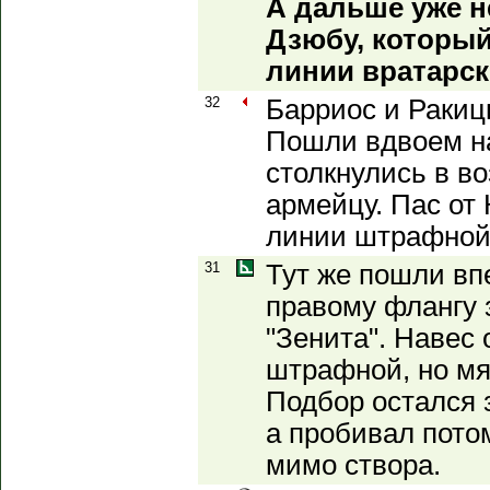
А дальше уже н
Дзюбу, который
линии вратарск
32
Барриос и Ракиц
Пошли вдвоем н
столкнулись в во
армейцу. Пас от 
линии штрафной 
31
Тут же пошли впе
правому флангу 
"Зенита". Навес 
штрафной, но мя
Подбор остался 
а пробивал потом
мимо створа.