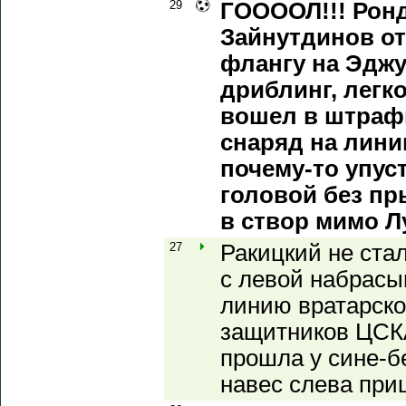
29
ГООООЛ!!! Ронд
Зайнутдинов от
флангу на Эджу
дриблинг, легко
вошел в штраф
снаряд на лини
почему-то упус
головой без пр
в створ мимо Л
27
Ракицкий не ста
с левой набрасы
линию вратарской
защитников ЦСКА
прошла у сине-б
навес слева при