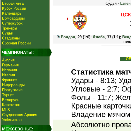
Вторая лига
Судья -
Евген
Кубок России
Календарь
ЦСК
Бомбардиры
Суперкубок
Тренеры
Судьи
Рондон
, 29 (1:0);
Дзюба
, 33 (1:1);
Вен
Стадионы
пена
Сборная России
ЧЕМПИОНАТЫ:
О
Англия
Германия
Испания
Статистика мат
Италия
Удары - 8:13; Уда
Франция
Нидерланды
Угловые - 2:7; Оф
Португалия
Турция
Фолы - 11:7; Жел
Беларусь
Красные карточки 
Казахстан
MLS
Владение мячом 
Саудовская Аравия
Узбекистан
Абсолютно пров
МЕЖСЕЗОНЬЕ: