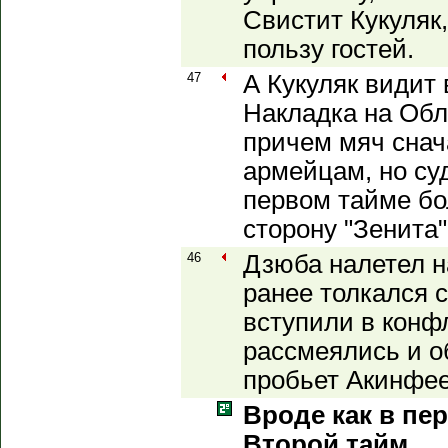
Свистит Кукуляк
пользу гостей.
47
А Кукуляк видит
Накладка на Обл
причем мяч снач
армейцам, но суд
первом тайме бо
сторону "Зенита"
46
Дзюба налетел н
ранее толкался 
вступили в конфл
рассмеялись и 
пробьет Акинфее
Вроде как в пе
Второй тайм.