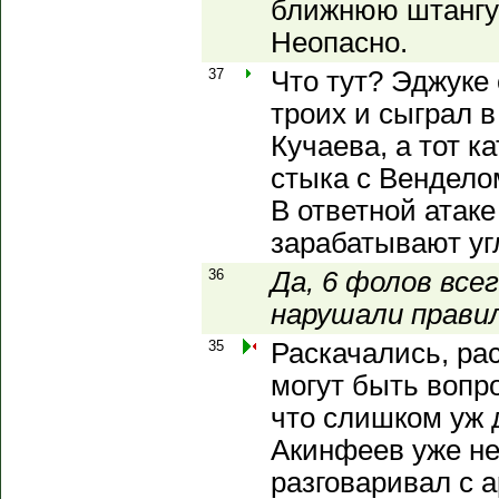
ближнюю штангу 
Неопасно.
37
Что тут? Эджуке 
троих и сыграл в
Кучаева, а тот к
стыка с Вендело
В ответной атаке
зарабатывают уг
36
Да, 6 фолов всег
нарушали правила
35
Раскачались, ра
могут быть вопро
что слишком уж 
Акинфеев уже не
разговаривал с а