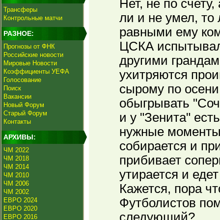
Нет, не по счету,
Трансферы
ли и не умел, то
Контрольные матчи
равными ему ко
РАЗНОЕ:
ЦСКА испытывал
Прогнозы от ФНК
Российские новости
другими грандам
Мировые Новости
Коэффициенты УЕФА
ухитряются прои
Голосование
сырому по осени 
Поиск
Вакансии
обыгрывать "Сочи
Новый Форум
Старый Форум
и у "Зенита" ест
Контакты
нужные моменты
АРХИВЫ:
собирается и пр
ЧМ 2022
прибивает сопер
ЧМ 2018
ЧМ 2014
утирается и едет
ЧМ 2010
ЧМ 2006
Кажется, пора чт
ЧМ 2002
Футболистов пом
ЕВРО 2024
ЕВРО 2020
следующий?
ЕВРО 2016