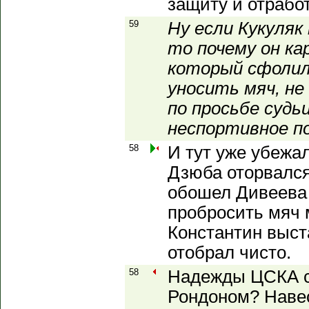
защиту и отрабо
59
Ну если Кукуляк
то почему он ка
который сфолил
уносить мяч, не
по просьбе суд
неспортивное по
58
И тут уже убежал
Дзюба оторвался
обошел Дивеева
пробросить мяч 
Константин выст
отобрал чисто.
58
Надежды ЦСКА с
Рондоном? Навес