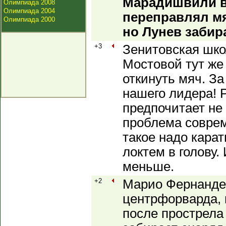
Марадишвили в
Олимпиада 2008
Олимпиада 2004
переправлял мя
Олимпиада 2000
но Лунев забир
+3
Зенитовская шко
Мостовой тут же
откинуть мяч. З
нашего лидера! 
предпочитает не 
проблема соврем
такое надо кара
локтем в голову.
меньше.
+2
Марио Фернандес
центрфорварда, 
после прострела 