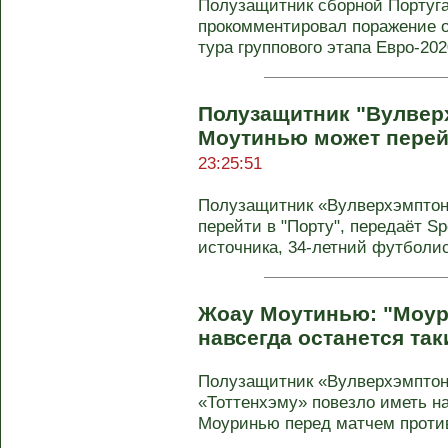
Полузащитник сборной Португ
прокомментировал поражение от
тура группового этапа Евро-2020.
Полузащитник "Вулвер
Моутинью может перей
23:25:51
Полузащитник «Вулверхэмпто
перейти в "Порту", передаёт S
источника, 34-летний футболист
Жоау Моутинью: "Моур
навсегда останется та
Полузащитник «Вулверхэмптон
«Тоттенхэму» повезло иметь на
Моуринью перед матчем против