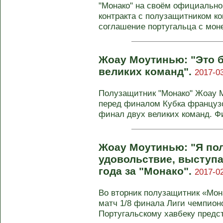
"Монако" на своём официально
контракта с полузащитником к
соглашение португальца с моне
Жоау Моутинью: "Это б
великих команд".
2017-03
Полузащитник "Монако" Жоау
перед финалом Кубка французс
финал двух великих команд. Фин
Жоау Моутинью: "Я по
удовольствие, выступ
года за "Монако".
2017-02
Во вторник полузащитник «Мо
матч 1/8 финала Лиги чемпион
Португальскому хавбеку предсто