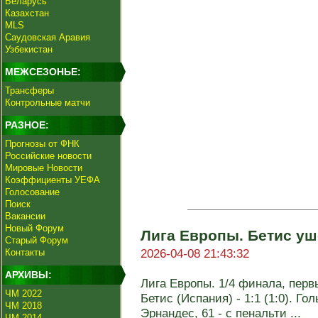
Беларусь
Казахстан
MLS
Саудовская Аравия
Узбекистан
МЕЖСЕЗОНЬЕ:
Трансферы
Контрольные матчи
РАЗНОЕ:
Прогнозы от ФНК
Российские новости
Мировые Новости
Коэффициенты УЕФА
Голосование
Поиск
Вакансии
Новый Форум
Лига Европы. Бетис уш
Старый Форум
2026-04-08 21:43:32
Контакты
АРХИВЫ:
Лига Европы. 1/4 финала, первы
ЧМ 2022
Бетис (Испания) - 1:1 (1:0). Гол
ЧМ 2018
Эрнандес, 61 - с пенальти ...
ЧМ 2014