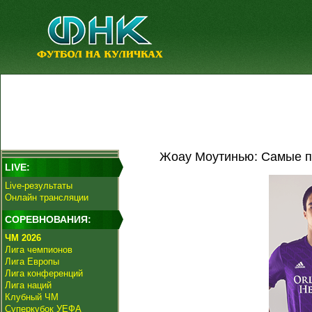
Жоау Моутинью: Самые п
LIVE:
Live-результаты
Онлайн трансляции
СОРЕВНОВАНИЯ:
ЧМ 2026
Лига чемпионов
Лига Европы
Лига конференций
Лига наций
Клубный ЧМ
Суперкубок УЕФА