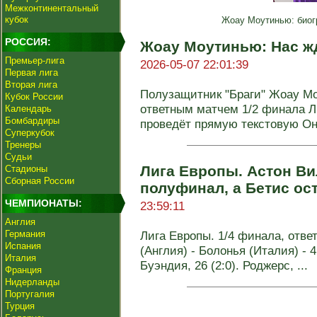
Межконтинентальный
кубок
Жоау Моутинью: биог
РОССИЯ:
Жоау Моутинью: Нас ж
Премьер-лига
2026-05-07 22:01:39
Первая лига
Вторая лига
Полузащитник "Браги" Жоау М
Кубок России
ответным матчем 1/2 финала Л
Календарь
Бомбардиры
проведёт прямую текстовую Онл
Суперкубок
Тренеры
Судьи
Лига Европы. Астон Ви
Стадионы
Сборная России
полуфинал, а Бетис ос
ЧЕМПИОНАТЫ:
23:59:11
Англия
Германия
Лига Европы. 1/4 финала, отве
Испания
(Англия) - Болонья (Италия) - 4:
Италия
Буэндия, 26 (2:0). Роджерс, ...
Франция
Нидерланды
Португалия
Турция