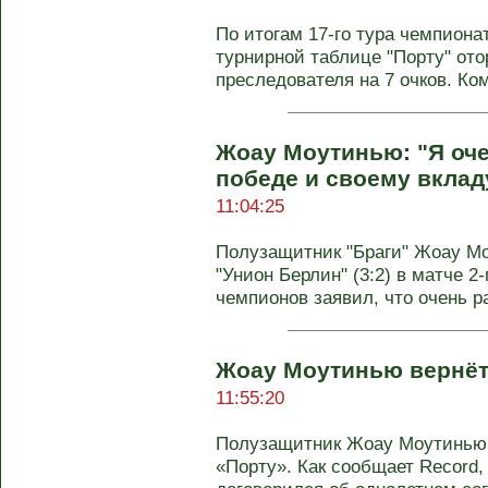
По итогам 17-го тура чемпион
турнирной таблице "Порту" ото
преследователя на 7 очков. Ком
Жоау Моутинью: "Я оче
победе и своему вкладу
11:04:25
Полузащитник "Браги" Жоау М
"Унион Берлин" (3:2) в матче 2-
чемпионов заявил, что очень ра
Жоау Моутинью вернёт
11:55:20
Полузащитник Жоау Моутинью 
«Порту». Как сообщает Record,