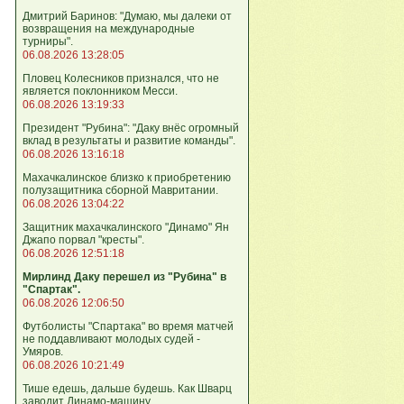
Дмитрий Баринов: "Думаю, мы далеки от
возвращения на международные
турниры".
06.08.2026 13:28:05
Пловец Колесников признался, что не
является поклонником Месси.
06.08.2026 13:19:33
Президент "Рубина": "Даку внёс огромный
вклад в результаты и развитие команды".
06.08.2026 13:16:18
Махачкалинское близко к приобретению
полузащитника сборной Мавритании.
06.08.2026 13:04:22
Защитник махачкалинского "Динамо" Ян
Джапо порвал "кресты".
06.08.2026 12:51:18
Мирлинд Даку перешел из "Рубина" в
"Спартак".
06.08.2026 12:06:50
Футболисты "Спартака" во время матчей
не поддавливают молодых судей -
Умяров.
06.08.2026 10:21:49
Тише едешь, дальше будешь. Как Шварц
заводит Динамо-машину.