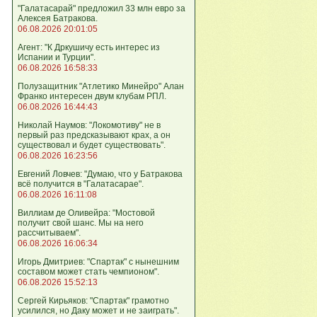
"Галатасарай" предложил 33 млн евро за
Алексея Батракова.
06.08.2026 20:01:05
Агент: "К Дркушичу есть интерес из
Испании и Турции".
06.08.2026 16:58:33
Полузащитник "Атлетико Минейро" Алан
Франко интересен двум клубам РПЛ.
06.08.2026 16:44:43
Николай Наумов: "Локомотиву" не в
первый раз предсказывают крах, а он
существовал и будет существовать".
06.08.2026 16:23:56
Евгений Ловчев: "Думаю, что у Батракова
всё получится в "Галатасарае".
06.08.2026 16:11:08
Виллиам де Оливейра: "Мостовой
получит свой шанс. Мы на него
рассчитываем".
06.08.2026 16:06:34
Игорь Дмитриев: "Спартак" с нынешним
составом может стать чемпионом".
06.08.2026 15:52:13
Сергей Кирьяков: "Спартак" грамотно
усилился, но Даку может и не заиграть".