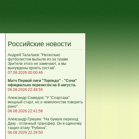
Российские новости
Андрей Талалаев: "Несколько
футболистов выбыли из-за травм.
Зрители этого не замечают, а мы
вынуждены кроить состав".
07.08.2026 00:00:46
Матч Первой лиги "Торпедо" - "Сочи"
официально перенесён на 8 августа.
06.08.2026 22:49:55
Александр Самедов: "У "Спартака"
мощный старт, но о чемпионстве говорить
рано".
06.08.2026 22:41:58
Александр Гришин: "На бумаге переход
Даку - отличный трансфер. Он в одиночку
тащил атаку "Рубина".
06.08.2026 22:29:50