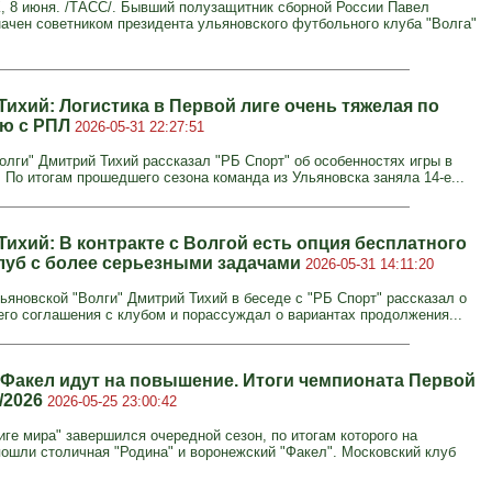
8 июня. /ТАСС/. Бывший полузащитник сборной России Павел
ачен советником президента ульяновского футбольного клуба "Волга"
Тихий: Логистика в Первой лиге очень тяжелая по
ю с РПЛ
2026-05-31 22:27:51
олги" Дмитрий Тихий рассказал "РБ Спорт" об особенностях игры в
. По итогам прошедшего сезона команда из Ульяновска заняла 14-е...
Тихий: В контракте с Волгой есть опция бесплатного
клуб с более серьезными задачами
2026-05-31 14:11:20
ьяновской "Волги" Дмитрий Тихий в беседе с "РБ Спорт" рассказал о
его соглашения с клубом и порассуждал о вариантах продолжения...
 Факел идут на повышение. Итоги чемпионата Первой
/2026
2026-05-25 23:00:42
иге мира" завершился очередной сезон, по итогам которого на
ошли столичная "Родина" и воронежский "Факел". Московский клуб