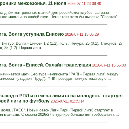
Хроники межсезонья. 11 июля
2026-07-11 23:08:40
ла днём контрольных матчей для российских клубов, сыграно
ыло много и на любой вкус. Чего стоит хотя бы вывеска "Спартак" – ...
ига. Волга уступила Енисею
2026-07-11 18:05:29
1-й тур. Волга - Енисей 1:2 (1:2). Голы: Печура, 25 (0:1). Тлехугов, 27
в, 35 (1:2). Первая лига.
га. Волга - Енисей. Онлайн трансляция
2026-07-11 15:55:00
 начинается матч 1-го тура чемпионата "PARI - Первая лига" между
Енисеем" (стадион "Труд"). ФНК проводит прямую текстовую ...
 выход в РПЛ и отмена лимита на молодежь: стартует
рвой лиги по футболу
2026-07-11 01:35:14
июля. /ТАСС/. Новый сезон Лиги Пари (Первой лиги) стартует в
я матчами. С сезона-2026/27 в турнире больше нет требования к ...