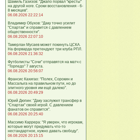
Шамиль Газизов: "Джапо порвал "кресты"
на другой ноге. Сроки восстановления - 6-
8 месяцев".
06.08.2026 22:22:14
Владимир Обухов: "Даку точно усилит
"Спартак" и справится с давлением
общественности".
06.08.2026 22:07:10
Тамерлан Мусаев может покинуть ЦСКА.
На форварда претендуют три клуба РПЛ.
06.08.2026 21:36:32
Футболисты "Сочи" отправятся на матч с
"Торпедо" 7 августа.
06.08.2026 20:56:07
Франсис Кахигао: "Полех, Сорокин и
Массалыга на правильном пути, но до
элитного уровня им ещё далеко".
06.08.2026 20:49:29
Юрий Дюпин: "Даку заслужил трансфер в
"Спартак" своей игрой. С давлением
фанатов он справится".
06.08.2026 20:25:40
Массимо Каррера: "Я уверен, что игрокам,
которые могут придумать что-то
нестандартное, нужно давать свободу".
06.08.2026 20:15:15