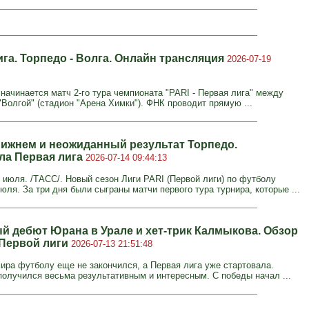
га. Торпедо - Волга. Онлайн трансляция
2026-07-19
 начинается матч 2-го тура чемпионата "PARI - Первая лига" между
"Волгой" (стадион "Арена Химки"). ФНК проводит прямую ...
Нижнем и неожиданный результат Торпедо.
ла Первая лига
2026-07-14 09:44:13
июля. /ТАСС/. Новый сезон Лиги PARI (Первой лиги) по футболу
юля. За три дня были сыграны матчи первого тура турнира, которые ...
й дебют Юрана в Урале и хет-трик Калмыкова. Обзор
 Первой лиги
2026-07-13 21:51:48
ира футболу еще не закончился, а Первая лига уже стартовала.
получился весьма результативным и интересным. С победы начал ...