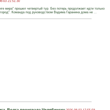
08-03 21:51:30
иге мира" прошел четвертый тур. Без потерь продолжает идти только
город". Команда под руководством Вадима Гаранина дома не ...
ига. Волга проиграла Челябинску