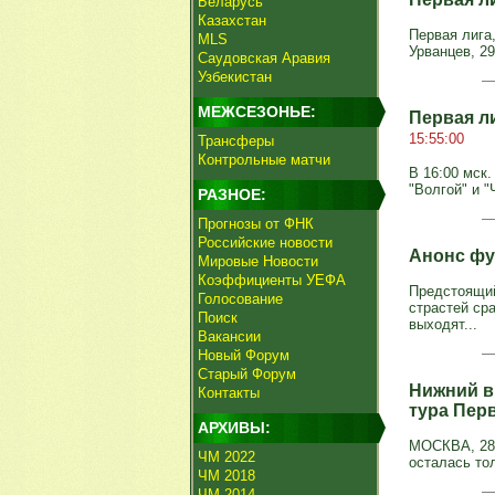
Беларусь
Казахстан
Первая лига,
MLS
Урванцев, 29
Саудовская Аравия
Узбекистан
МЕЖСЕЗОНЬЕ:
Первая л
15:55:00
Трансферы
Контрольные матчи
В 16:00 мск.
"Волгой" и 
РАЗНОЕ:
Прогнозы от ФНК
Российские новости
Анонс фу
Мировые Новости
Коэффициенты УЕФА
Предстоящи
Голосование
страстей ср
Поиск
выходят...
Вакансии
Новый Форум
Старый Форум
Нижний вв
Контакты
тура Пер
АРХИВЫ:
МОСКВА, 28 
ЧМ 2022
осталась то
ЧМ 2018
ЧМ 2014