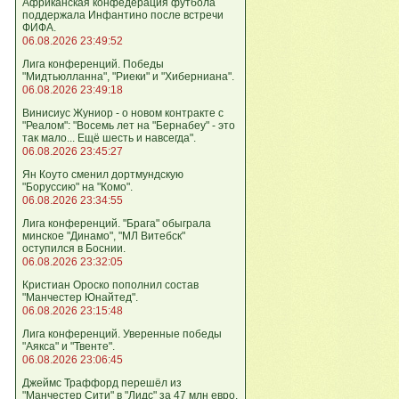
Африканская конфедерация футбола
поддержала Инфантино после встречи
ФИФА.
06.08.2026 23:49:52
Лига кoнференций. Победы
"Мидтьюлланна", "Риеки" и "Хиберниана".
06.08.2026 23:49:18
Винисиус Жуниор - о новом контракте с
"Реалом": "Восемь лет на "Бернабеу" - это
так мало... Ещё шесть и навсегда".
06.08.2026 23:45:27
Ян Коуто сменил дортмундскую
"Боруссию" на "Комо".
06.08.2026 23:34:55
Лига кoнференций. "Брага" обыграла
минское "Динамо", "МЛ Витебск"
оступился в Боснии.
06.08.2026 23:32:05
Кристиан Ороско пополнил состав
"Манчестер Юнайтед".
06.08.2026 23:15:48
Лига кoнференций. Уверенные победы
"Аякса" и "Твенте".
06.08.2026 23:06:45
Джеймс Траффорд перешёл из
"Манчестер Сити" в "Лидс" за 47 млн евро.