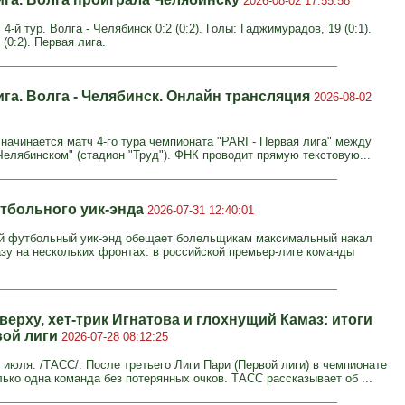
2026-08-02 17:55:58
 4-й тур. Волга - Челябинск 0:2 (0:2). Голы: Гаджимурадов, 19 (0:1).
 (0:2). Первая лига.
ига. Волга - Челябинск. Онлайн трансляция
2026-08-02
 начинается матч 4-го тура чемпионата "PARI - Первая лига" между
"Челябинском" (стадион "Труд"). ФНК проводит прямую текстовую...
тбольного уик-энда
2026-07-31 12:40:01
й футбольный уик-энд обещает болельщикам максимальный накал
азу на нескольких фронтах: в российской премьер-лиге команды
ерху, хет-трик Игнатова и глохнущий Камаз: итоги
вой лиги
2026-07-28 08:12:25
июля. /ТАСС/. После третьего Лиги Пари (Первой лиги) в чемпионате
лько одна команда без потерянных очков. ТАСС рассказывает об ...