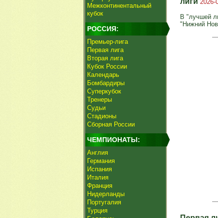
лиги
2026-
Межконтинентальный
кубок
В "лучшей л
"Нижний Нов
РОССИЯ:
Премьер-лига
Первая лига
Вторая лига
Кубок России
Календарь
Бомбардиры
Суперкубок
Тренеры
Судьи
Стадионы
Сборная России
ЧЕМПИОНАТЫ:
Англия
Германия
Испания
Италия
Франция
Нидерланды
Португалия
Турция
Первая л