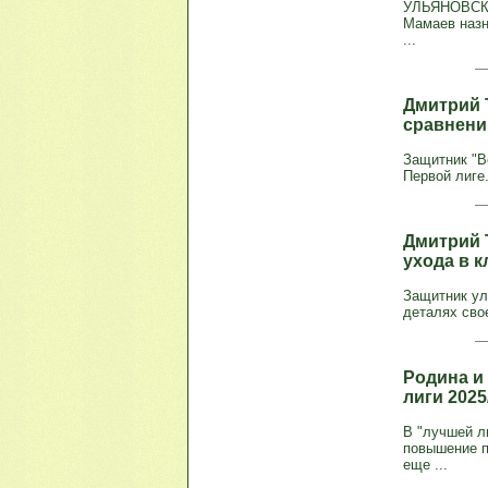
УЛЬЯНОВСК, 
Мамаев назн
...
Дмитрий 
сравнени
Защитник "В
Первой лиге
Дмитрий 
ухода в 
Защитник ул
деталях сво
Родина и
лиги 2025
В "лучшей л
повышение п
еще ...