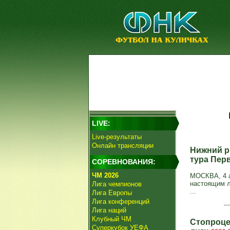
LIVE:
Live-результаты
Онлайн трансляции
Нижний р
тура Пер
СОРЕВНОВАНИЯ:
ЧМ 2026
МОСКВА, 4 а
настоящим л
Лига чемпионов
...
Лига Европы
Лига конференций
Лига наций
Клубный ЧМ
Стопроце
Суперкубок УЕФА