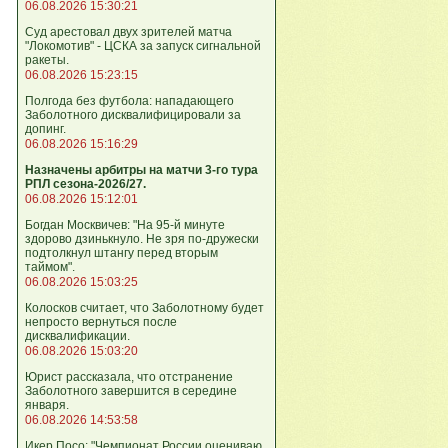
06.08.2026 15:30:21
Суд арестовал двух зрителей матча
"Локомотив" - ЦСКА за запуск сигнальной
ракеты.
06.08.2026 15:23:15
Полгода без футбола: нападающего
Заболотного дисквалифицировали за
допинг.
06.08.2026 15:16:29
Назначены арбитры на матчи 3-го тура
РПЛ сезона-2026/27.
06.08.2026 15:12:01
Богдан Москвичев: "На 95‑й минуте
здорово дзинькнуло. Не зря по‑дружески
подтолкнул штангу перед вторым
таймом".
06.08.2026 15:03:25
Колосков считает, что Заболотному будет
непросто вернуться после
дисквалификации.
06.08.2026 15:03:20
Юрист рассказала, что отстранение
Заболотного завершится в середине
января.
06.08.2026 14:53:58
Икер Посо: "Чемпионат России оцениваю