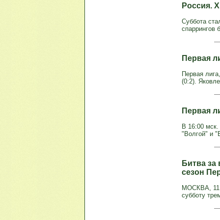
Россия. 
Суббота ста
спаррингов б
Первая л
Первая лига, 
(0:2). Яковле
Первая ли
В 16:00 мск.
"Волгой" и "
Битва за
сезон Пе
МОСКВА, 11 
субботу трем