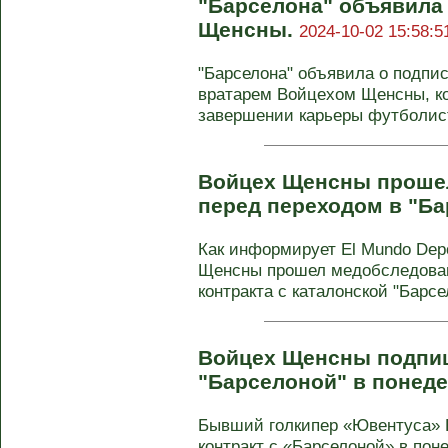
"Барселона" объявила
Щенсны.
2024-10-02 15:58:5
"Барселона" объявила о подпис
вратарем Войцехом Щенсны, ко
завершении карьеры футболист
Войцех Щенсны проше
перед переходом в "Ба
Как информирует El Mundo Depo
Щенсны прошел медобследова
контракта с каталонской "Барсел
Войцех Щенсны подпиш
"Барселоной" в понед
Бывший голкипер «Ювентуса»
контракт с «Барселоной» в пон