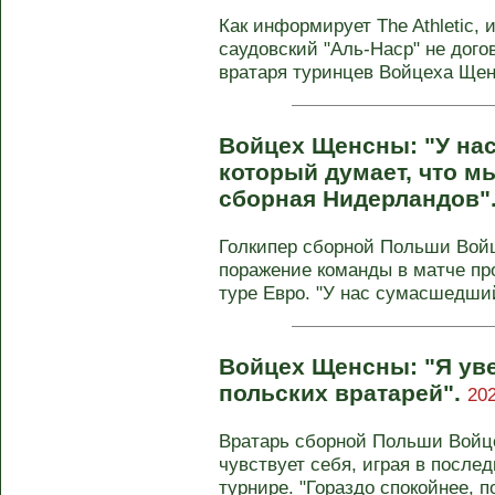
Как информирует The Athletic,
саудовский "Аль-Наср" не дого
вратаря туринцев Войцеха Щенс
Войцех Щенсны: "У на
который думает, что м
сборная Нидерландов"
Голкипер сборной Польши Вой
поражение команды в матче про
туре Евро. "У нас сумасшедший
Войцех Щенсны: "Я ув
польских вратарей".
202
Вратарь сборной Польши Войце
чувствует себя, играя в после
турнире. "Гораздо спокойнее, по