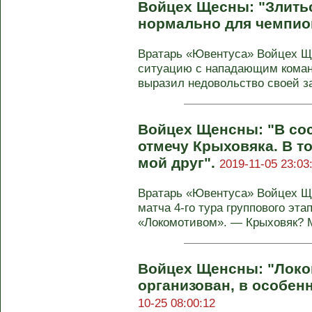
Войцех Щесны: "Злить
нормально для чемпио
Вратарь «Ювентуса» Войцех Щ
ситуацию с нападающим коман
выразил недовольство своей за
Войцех Щенсны: "В со
отмечу Крыховяка. В то
мой друг".
2019-11-05 23:03
Вратарь «Ювентуса» Войцех Щ
матча 4-го тура группового эта
«Локомотивом». — Крыховяк? М
Войцех Щенсны: "Локо
организован, в особенн
10-25 08:00:12