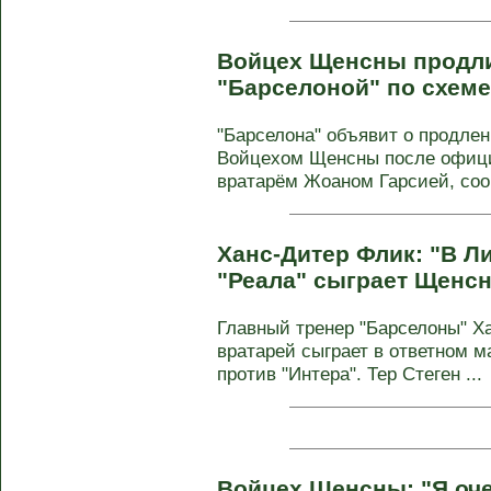
Войцех Щенсны продли
"Барселоной" по схеме
"Барселона" объявит о продлен
Войцехом Щенсны после офици
вратарём Жоаном Гарсией, сооб
Ханс-Дитер Флик: "В Л
"Реала" сыграет Щенс
Главный тренер "Барселоны" Ха
вратарей сыграет в ответном 
против "Интера". Тер Стеген ...
Войцех Щенсны: "Я оче