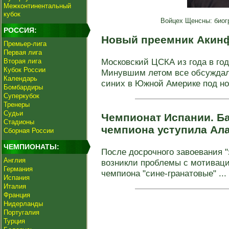
Межконтинентальный
кубок
Войцех Щенсны: биог
РОССИЯ:
Новый преемник Акин
Премьер-лига
Первая лига
Московский ЦСКА из года в год 
Вторая лига
Кубок России
Минувшим летом все обсуждали
Календарь
синих в Южной Америке под нов
Бомбардиры
Суперкубок
Тренеры
Судьи
Чемпионат Испании. Ба
Стадионы
чемпиона уступила Ал
Сборная России
ЧЕМПИОНАТЫ:
После досрочного завоевания "
Англия
возникли проблемы с мотивацие
Германия
чемпиона "сине-гранатовые" ...
Испания
Италия
Франция
Нидерланды
Португалия
Турция