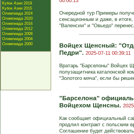
00:00:13
Кубок Азии 2019
Кубок Азии 2015
Очередной тур Примеры получ
Олимпиада 2024
Олимпиада 2020
сенсационным и даже, в итоге,
Олимпиада 2016
"Валенсии" и "Овьедо" перенесл
Олимпиада 2012
Олимпиада 2008
Олимпиада 2004
Олимпиада 2000
Войцех Щенсный: "Отд
Педри".
2025-07-11 00:39:11
Вратарь "Барселоны" Войцех 
полузащитника каталонской к
"Золотого мяча", если бы решен
"Барселона" официаль
Войцехом Щенсны.
2025
Как сообщает официальный сай
продлил контракт с польским 
Соглашение будет действовать 