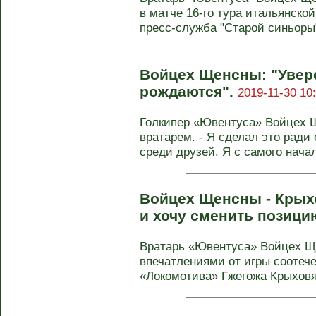
в матче 16-го тура итальянской
пресс-служба "Старой синьоры".
Войцех Щенсны: "Увер
рождаются".
2019-11-30 10
Голкипер «Ювентуса» Войцех Щ
вратарем. - Я сделал это ради
среди друзей. Я с самого начал
Войцех Щенсны - Крыхо
и хочу сменить позици
Вратарь «Ювентуса» Войцех Щ
впечатлениями от игры соотеч
«Локомотива» Гжегожа Крыховяк