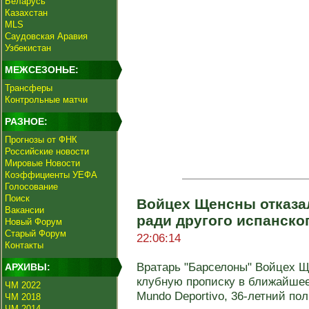
Беларусь
Казахстан
MLS
Саудовская Аравия
Узбекистан
МЕЖСЕЗОНЬЕ:
Трансферы
Контрольные матчи
РАЗНОЕ:
Прогнозы от ФНК
Российские новости
Мировые Новости
Коэффициенты УЕФА
Голосование
Поиск
Войцех Щенсны отказа
Вакансии
ради другого испанско
Новый Форум
Старый Форум
22:06:14
Контакты
Вратарь "Барселоны" Войцех Щ
АРХИВЫ:
клубную прописку в ближайшее
ЧМ 2022
Mundo Deportivo, 36-летний поль
ЧМ 2018
ЧМ 2014