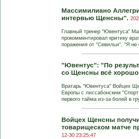
Массимилиано Аллегри
интервью Щенсны".
202
Главный тренер "Ювентуса" М
прокомментировал критику вра
поражения от "Севильи". "Я не
"Ювентус": "По резуль
со Щенсны всё хорошо
Вратарь "Ювентуса" Войцех Ще
Европы с лиссабонским "Спорт
первого тайма из-за болей в гру
Войцех Щенсны получи
товарищеском матче п
12-30 23:25:47