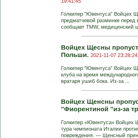
19:41:45
Голкипер "Ювентуса" Войцех 
предматчевой разминке перед в
сообщает TMW, медицинский шт
Войцех Щесны пропуст
Польши.
2021-11-07 23:28:24
Голкипер "Ювентуса" Войцех Щ
клуба на время международног
вратаря ушиб бока. Из-за ...
Войцех Щенсны пропус
"Фиорентиной "из-за 
Голкипер «Ювентуса» Войцех Щ
тура чемпионата Италии против
повреждения. — Щенсный прини