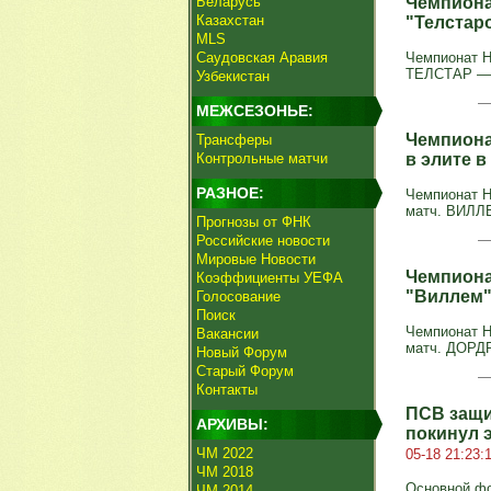
Беларусь
Чемпиона
Казахстан
"Телстар
MLS
Саудовская Аравия
Чемпионат Н
ТЕЛСТАР — ВИ
Узбекистан
МЕЖСЕЗОНЬЕ:
Чемпиона
Трансферы
Контрольные матчи
в элите в
РАЗНОЕ:
Чемпионат 
матч. ВИЛЛЕМ
Прогнозы от ФНК
Российские новости
Мировые Новости
Чемпиона
Коэффициенты УЕФА
"Виллем"
Голосование
Поиск
Чемпионат 
Вакансии
матч. ДОРДРЕ
Новый Форум
Старый Форум
Контакты
ПСВ защит
АРХИВЫ:
покинул 
ЧМ 2022
05-18 21:23:
ЧМ 2018
Основной фо
ЧМ 2014