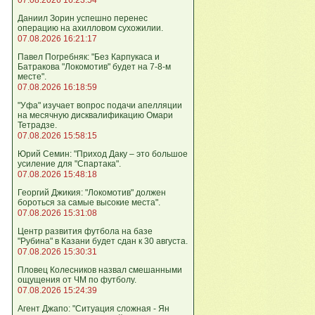
Даниил Зорин успешно перенес
операцию на ахилловом сухожилии.
07.08.2026 16:21:17
Павел Погребняк: "Без Карпукаса и
Батракова "Локомотив" будет на 7-8-м
месте".
07.08.2026 16:18:59
"Уфа" изучает вопрос подачи апелляции
на месячную дисквалификацию Омари
Тетрадзе.
07.08.2026 15:58:15
Юрий Семин: "Приход Даку – это большое
усиление для "Спартака".
07.08.2026 15:48:18
Георгий Джикия: "Локомотив" должен
бороться за самые высокие места".
07.08.2026 15:31:08
Центр развития футбола на базе
"Рубина" в Казани будет сдан к 30 августа.
07.08.2026 15:30:31
Пловец Колесников назвал смешанными
ощущения от ЧМ по футболу.
07.08.2026 15:24:39
Агент Джапо: "Ситуация сложная - Ян