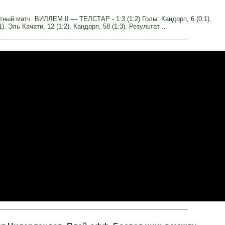
ный матч. ВИЛЛЕМ II — ТЕЛСТАР - 1:3 (1:2) Голы: Кандорп, 6 (0:1).
1). Эль Качати, 12 (1:2). Кандорп, 58 (1:3). Результат ...