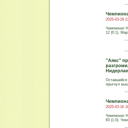
Чемпиона
2025-03-29 2
Чемпионат Ни
12 (0:1). Ма
"Аякс" п
разгромил
Нидерла
Оставшийся 
прыгнул выш
Чемпиона
2025-03-16 1
Чемпионат Ни
83 (1:0). Че