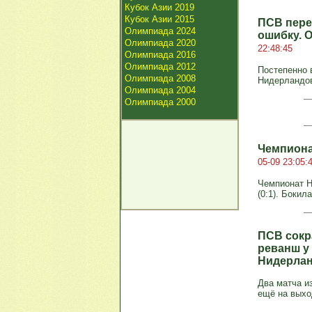
Кубок Азии 2019
Кубок Азии 2015
ПСВ пере
Олимпиада 2024
ошибку. 
Олимпиада 2020
22:48:45
Олимпиада 2016
Олимпиада 2012
Постепенно 
Олимпиада 2008
Нидерландов.
Олимпиада 2004
Олимпиада 2000
Чемпиона
05-09 23:05:
Чемпионат Ни
(0:1). Бокила
ПСВ сокр
реванш у 
Нидерла
Два матча и
ещё на выхо