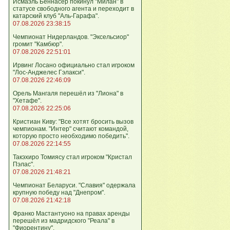
Исмаэль Беннасер покинул "Милан" в
статусе свободного агента и переходит в
катарский клуб "Аль-Гарафа".
07.08.2026 23:38:15
Чемпионат Нидерландов. "Эксельсиор"
громит "Камбюр".
07.08.2026 22:51:01
Ирвинг Лосано официально стал игроком
"Лос-Анджелес Гэлакси".
07.08.2026 22:46:09
Орель Мангаля перешёл из "Лиона" в
"Хетафе".
07.08.2026 22:25:06
Кристиан Киву: "Все хотят бросить вызов
чемпионам. "Интер" считают командой,
которую просто необходимо победить".
07.08.2026 22:14:55
Такэхиро Томиясу стал игроком "Кристал
Пэлас".
07.08.2026 21:48:21
Чемпионат Беларуси. "Славия" одержала
крупную победу над "Днепром".
07.08.2026 21:42:18
Франко Мастантуоно на правах аренды
перешёл из мадридского "Реала" в
"Фиорентину".