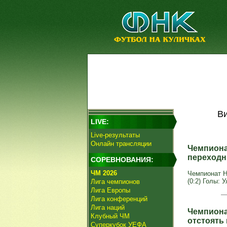
Ви
LIVE:
Live-результаты
Онлайн трансляции
Чемпиона
переход
СОРЕВНОВАНИЯ:
ЧМ 2026
Чемпионат Н
(0:2) Голы: У
Лига чемпионов
Лига Европы
Лига конференций
Лига наций
Чемпиона
Клубный ЧМ
отстоять 
Суперкубок УЕФА