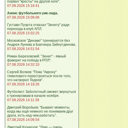
порвал "кресты" на другой ноге".
07.08.2026 15:16:41
Анонс футбольного уик-энда.
07.08.2026 15:06:06
Густаво Пуэрта отказал "Зениту" ради
перехода в клуб АПЛ.
07.08.2026 15:02:25
Московское "Динамо" тренируется без
Андрея Лунева и Бактиера Зайнутдинова.
07.08.2026 14:51:54
Роман Березовский: "Зенит" - явный
фаворит на победу в РПЛ".
07.08.2026 14:32:10
Сергей Волков: "Пока "Акрону"
тяжеловато перестроиться после того,
что натворил Тедеев".
07.08.2026 14:18:26
Футболист Заболотный сможет вернуться
к тренировкам в начале ноября.
07.08.2026 14:11:39
Дмитрий Воробьев: "Бывают моменты,
когда мы ещё немного не понимаем друг
друга, есть над чем работать".
07.08.2026 14:06:54
Дмитрий Кузнецов: "Даку — очень