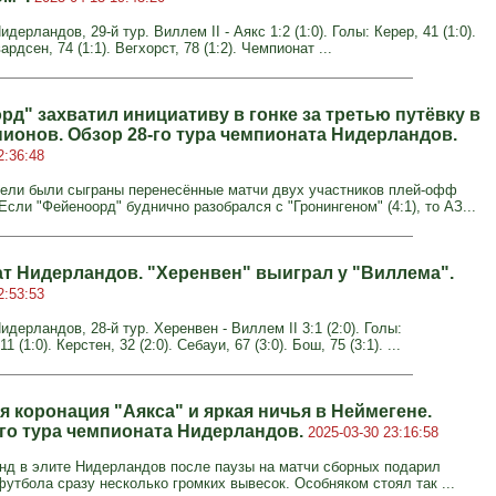
дерландов, 29-й тур. Виллем II - Аякс 1:2 (1:0). Голы: Керер, 41 (1:0).
рдсен, 74 (1:1). Вегхорст, 78 (1:2). Чемпионат ...
рд" захватил инициативу в гонке за третью путёвку в
пионов. Обзор 28-го тура чемпионата Нидерландов.
2:36:48
ели были сыграны перенесённые матчи двух участников плей-офф
Если "Фейеноорд" буднично разобрался с "Гронингеном" (4:1), то АЗ...
т Нидерландов. "Херенвен" выиграл у "Виллема".
2:53:53
дерландов, 28-й тур. Херенвен - Виллем II 3:1 (2:0). Голы:
1 (1:0). Керстен, 32 (2:0). Себауи, 67 (3:0). Бош, 75 (3:1). ...
 коронация "Аякса" и яркая ничья в Неймегене.
-го тура чемпионата Нидерландов.
2025-03-30 23:16:58
нд в элите Нидерландов после паузы на матчи сборных подарил
утбола сразу несколько громких вывесок. Особняком стоял так ...