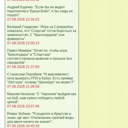
Андрей Ещенко: "Если бы не видел
перспектив в "Броук Бойз", я бы сюда не
пошёл".
07.08.2026 22:34:22
Валерий Гладилин: "Игра за Суперкубок
показала, что "Спартак" готов бороться за
чемпионство. С "Краснодаром" они
фавориты".
07.08.2026 22:00:15
Павел Мамаев: "Хочется, чтобы игра
"Краснодара" и "Спартака"
соответствовала вывеске и прошла без
скандалов".
07.08.2026 21:37:00
Станислав Поройков: "Я максималист,
хочу выиграть РПЛ и Кубок. Есть пример
"Лестера", почему "Оренбург" не может?"
07.08.2026 21:08:59
Максим Ненахов: "С "Акроном" выйдем как
на бой, нам нужно победить любой
ценой".
07.08.2026 20:57:46
Роман Зобнин: "Я родился в Иркутске и
знаю, где жил. Отключение горячей воды
для меня ничего не значит".
07.08.2026 20:45:33