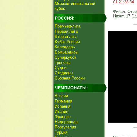
01 21:38:34
Межконтинентальный
кубок
Финал. Ответ
Низет, 17 (1:
РОССИЯ:
Премьер-лига
Первая лига
Вторая лига
Кубок России
Календарь
Бомбардиры
Суперкубок
Тренеры
Судьи
Стадионы
Сборная России
ЧЕМПИОНАТЫ:
Англия
Германия
Испания
Италия
Франция
Нидерланды
Португалия
Турция