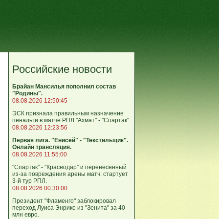
Российские новости
Брайан Мансилья пополнил состав
"Родины".
08.08.2026 12:50:45
ЭСК признала правильным назначение
пенальти в матче РПЛ "Ахмат" - "Спартак".
08.08.2026 12:23:56
Первая лига. "Енисей" - "Текстильщик".
Онлайн трансляция.
08.08.2026 11:55:00
"Спартак" - "Краснодар" и перенесенный
из-за повреждения арены матч: стартует
3-й тур РПЛ.
08.08.2026 00:30:00
Президент "Фламенго" заблокировал
переход Луиса Энрике из "Зенита" за 40
млн евро.