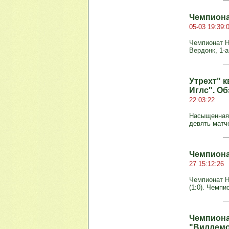
Чемпиона
05-03 19:39:
Чемпионат Ни
Вердонк, 1-а
Утрехт" 
Иглс". О
22:03:22
Насыщенная 
девять матче
Чемпиона
27 15:12:26
Чемпионат Ни
(1:0). Чемп
Чемпиона
"Виллем