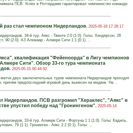
инимала ПСВ. Успех в Роттердаме гарантировал чемпионство команде
-й раз стал чемпионом Нидерландов.
2025-05-18 17:28:17
дерландов, 34-й тур. Аякс - Твенте 2:0 (1:0). Голы: Хендерсон, 28
ст, 90 (2:0). АЗ Алкмаар - Алмере Сити 1:1 (0:1). ...
якса", квалификация "Фейеноорда" в Лигу чемпионов
Алмере Сити". Обзор 33-го тура чемпионата
ндов.
2025-05-15 00:44:02
 матчи двух заключительных туров чемпионата Нидерландов проходят
я, причём предпоследний игровой день вынесен на мидвик. На ...
т Нидерландов. ПСВ разгромил "Хераклес", "Аякс" в
тве упустил победу над "Гронингеном".
2025-05-14
дерландов, 33-й тур. Алмере Сити - Фортуна 1:1 (1:0). Голы: Кадиль,
улович, 79 (1:1). Гронинген - Аякс 2:2 (0:1). Голы: ...