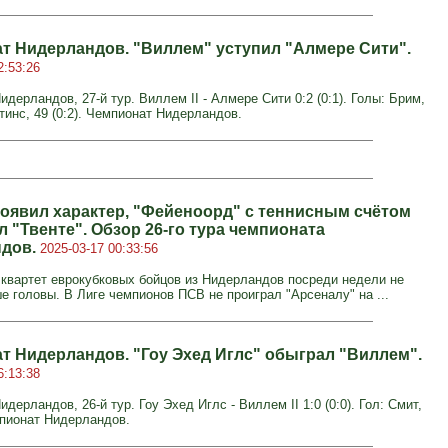
т Нидерландов. "Виллем" уступил "Алмере Сити".
2:53:26
дерландов, 27-й тур. Виллем II - Алмере Сити 0:2 (0:1). Голы: Брим,
ртинс, 49 (0:2). Чемпионат Нидерландов.
роявил характер, "Фейеноорд" с теннисным счётом
 "Твенте". Обзор 26-го тура чемпионата
ндов.
2025-03-17 00:33:56
квартет еврокубковых бойцов из Нидерландов посреди недели не
е головы. В Лиге чемпионов ПСВ не проиграл "Арсеналу" на ...
т Нидерландов. "Гоу Эхед Иглс" обыграл "Виллем".
6:13:38
дерландов, 26-й тур. Гоу Эхед Иглс - Виллем II 1:0 (0:0). Гол: Смит,
мпионат Нидерландов.