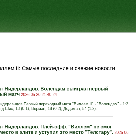
ллем II: Самые последние и свежие новости
т Нидерландов. Волендам выиграл первый
ный матч
2026-05-20 21:40:24
идерландов Первый переходный матч "Виллем II" - "Волендам" - 1:2
лд-Ших, 13 (0:1); Верман, 18 (0:2); Додеман, 54 (1:2).
т Нидерландов. Плей-офф. "Виллем" не смог
место в элите и уступил это место "Телстару".
2025-06-