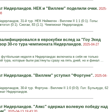
т Нидерландов. НЕК и "Виллем" поделили очки.
2025-
08
дерландов, 31-й тур. НЕК Неймеген - Виллем II 1:1 (0:1). Голы:
втогол (0:1). Сиогаи, 83 (1:1). Чемпионат Нидерландов.
квалифицировался в еврокубки вслед за "Гоу Эхед
бзор 30-го тура чемпионата Нидерландов.
2025-04-27
футбольная неделя в Нидерландах включила в себя не только
й тура, которые были растянуты сразу на пять дней, но и финал ...
т Нидерландов. "Виллем" уступил "Фортуне".
2025-04-
дерландов, 30-й тур. Фортуна - Виллем II 1:0 (0:0). Гол: Бульяуде, 62
ионат Нидерландов.
т Нидерландов. "Аякс" одержал волевую победу над
ом".
2025-04-13 19:43:20