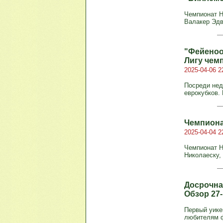
Чемпионат Ни
Валакер Эдва
"Фейеноо
Лигу чем
2025-04-06 2
Посреди нед
еврокубков. 
Чемпиона
2025-04-04 2
Чемпионат Ни
Николаеску, 1
Досрочная
Обзор 27
Первый уике
любителям ф