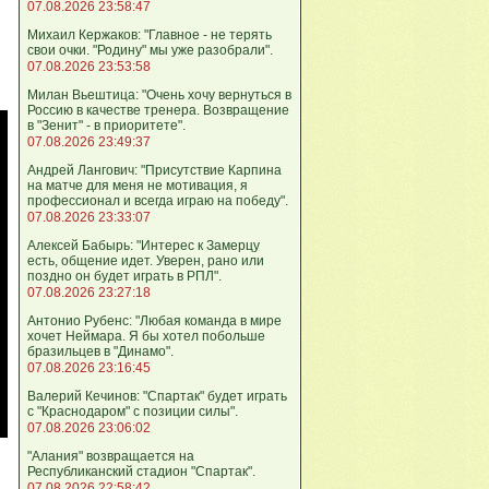
07.08.2026 23:58:47
Михаил Кержаков: "Главное - не терять
свои очки. "Родину" мы уже разобрали".
07.08.2026 23:53:58
Милан Вьештица: "Очень хочу вернуться в
Россию в качестве тренера. Возвращение
в "Зенит" - в приоритете".
07.08.2026 23:49:37
Андрей Лангович: "Присутствие Карпина
на матче для меня не мотивация, я
профессионал и всегда играю на победу".
07.08.2026 23:33:07
Алексей Бабырь: "Интерес к Замерцу
есть, общение идет. Уверен, рано или
поздно он будет играть в РПЛ".
07.08.2026 23:27:18
Антонио Рубенс: "Любая команда в мире
хочет Неймара. Я бы хотел побольше
бразильцев в "Динамо".
07.08.2026 23:16:45
Валерий Кечинов: "Спартак" будет играть
с "Краснодаром" с позиции силы".
07.08.2026 23:06:02
"Алания" возвращается на
Республиканский стадион "Спартак".
07.08.2026 22:58:42