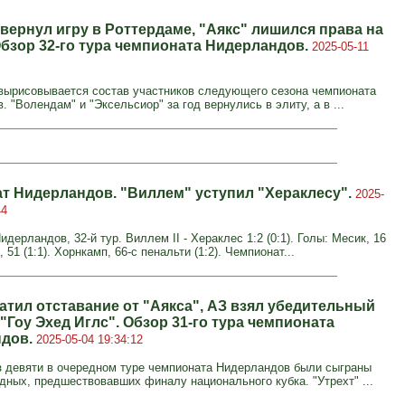
вернул игру в Роттердаме, "Аякс" лишился права на
Обзор 32-го тура чемпионата Нидерландов.
2025-05-11
вырисовывается состав участников следующего сезона чемпионата
 "Волендам" и "Эксельсиор" за год вернулись в элиту, а в ...
т Нидерландов. "Виллем" уступил "Хераклесу".
2025-
44
дерландов, 32-й тур. Виллем II - Хераклес 1:2 (0:1). Голы: Месик, 16
, 51 (1:1). Хорнкамп, 66-с пенальти (1:2). Чемпионат...
атил отставание от "Аякса", АЗ взял убедительный
"Гоу Эхед Иглс". Обзор 31-го тура чемпионата
ндов.
2025-05-04 19:34:12
з девяти в очередном туре чемпионата Нидерландов были сыграны
дных, предшествовавших финалу национального кубка. "Утрехт" ...