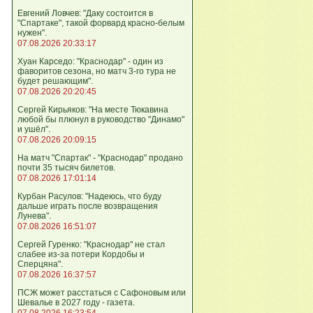
Евгений Ловчев: "Даку состоится в
"Спартаке", такой форвард красно-белым
нужен".
07.08.2026 20:33:17
Хуан Карседо: "Краснодар" - один из
фаворитов сезона, но матч 3-го тура не
будет решающим".
07.08.2026 20:20:45
Сергей Кирьяков: "На месте Тюкавина
любой бы плюнул в руководство "Динамо"
и ушёл".
07.08.2026 20:09:15
На матч "Спартак" - "Краснодар" продано
почти 35 тысяч билетов.
07.08.2026 17:01:14
Курбан Расулов: "Надеюсь, что буду
дальше играть после возвращения
Лунева".
07.08.2026 16:51:07
Сергей Гуренко: "Краснодар" не стал
слабее из-за потери Кордобы и
Сперцяна".
07.08.2026 16:37:57
ПСЖ может расстаться с Сафоновым или
Шевалье в 2027 году - газета.
07.08.2026 16:23:54