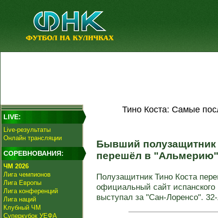
Тино Коста: Самые пос
LIVE:
Live-результаты
Онлайн трансляции
Бывший полузащитник 
СОРЕВНОВАНИЯ:
перешёл в "Альмерию
ЧМ 2026
Лига чемпионов
Полузащитник Тино Коста пере
Лига Европы
официальный сайт испанского 
Лига конференций
выступал за "Сан-Лоренсо". 32-
Лига наций
Клубный ЧМ
Суперкубок УЕФА