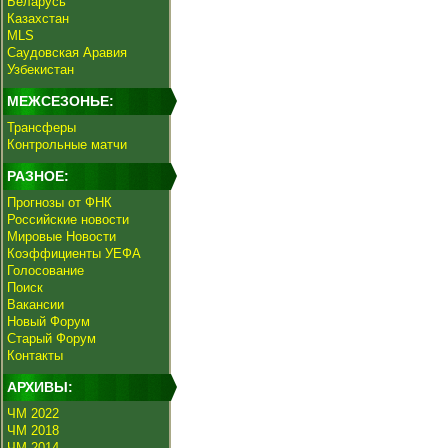
Беларусь
Казахстан
MLS
Саудовская Аравия
Узбекистан
МЕЖСЕЗОНЬЕ:
Трансферы
Контрольные матчи
РАЗНОЕ:
Прогнозы от ФНК
Российские новости
Мировые Новости
Коэффициенты УЕФА
Голосование
Поиск
Вакансии
Новый Форум
Старый Форум
Контакты
АРХИВЫ:
ЧМ 2022
ЧМ 2018
ЧМ 2014