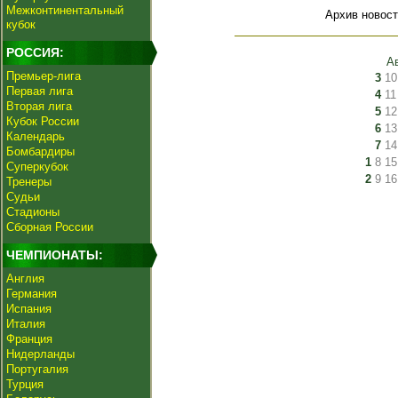
Межконтинентальный
Архив новост
кубок
РОССИЯ:
А
Премьер-лига
3
10
Первая лига
4
11
Вторая лига
5
12
Кубок России
6
13
Календарь
7
14
Бомбардиры
1
8
15
Суперкубок
2
9
16
Тренеры
Судьи
Стадионы
Сборная России
ЧЕМПИОНАТЫ:
Англия
Германия
Испания
Италия
Франция
Нидерланды
Португалия
Турция