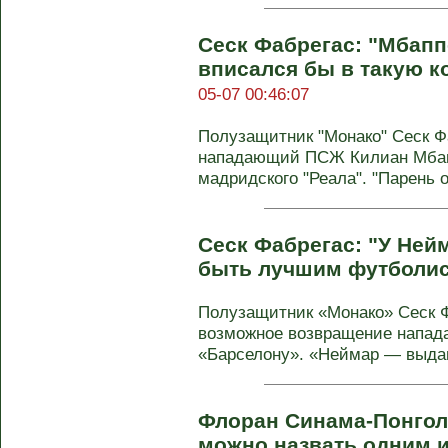
Сеск Фабрегас: "Мбапп
вписался бы в такую ко
05-07 00:46:07
Полузащитник "Монако" Сеск Ф
нападающий ПСЖ Килиан Мбапп
мадридского "Реала". "Парень о
Сеск Фабрегас: "У Нейм
быть лучшим футболи
Полузащитник «Монако» Сеск 
возможное возвращение напа
«Барселону». «Неймар — выдаю
Флоран Синама-Понголь
можно назвать одним и