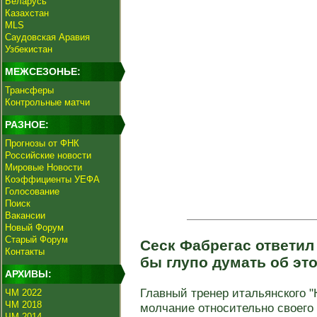
Беларусь
Казахстан
MLS
Саудовская Аравия
Узбекистан
МЕЖСЕЗОНЬЕ:
Трансферы
Контрольные матчи
РАЗНОЕ:
Прогнозы от ФНК
Российские новости
Мировые Новости
Коэффициенты УЕФА
Голосование
Поиск
Вакансии
Новый Форум
Старый Форум
Сеск Фабрегас ответил
Контакты
бы глупо думать об эт
АРХИВЫ:
Главный тренер итальянского "
ЧМ 2022
ЧМ 2018
молчание относительно своего
ЧМ 2014