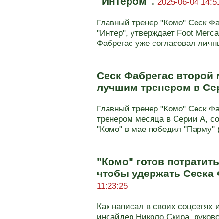
"Интером".
2025-06-04 14:5
Главный тренер "Комо" Сеск Фа
"Интер", утверждает Foot Merc
Фабрегас уже согласовал личны
Сеск Фабрегас второй 
лучшим тренером в Се
Главный тренер "Комо" Сеск Ф
тренером месяца в Серии А, с
"Комо" в мае победил "Парму" (1
"Комо" готов потратит
чтобы удержать Сеска
11:23:25
Как написал в своих соцсетях 
инсайдер Николо Скира, руково