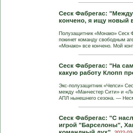
Сеск Фабрегас: "Между
кончено, я ищу новый 
Полузащитник «Монако» Сеск Ф
покинет команду свободным аг
«Монако» все кончено. Мой конт
Сеск Фабрегас: "На са
какую работу Клопп пр
Экс-полузащитник «Челси» Сес
между «Манчестер Сити» и «Л
АПЛ нынешнего сезона. — Несм
Сеск Фабрегас: "С нас
игрой "Барселоны", Ха
командный дух".
2022-03