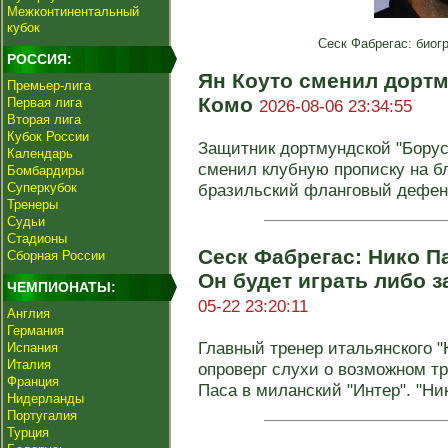
Межконтинентальный
кубок
Сеск Фабрегас: биог
РОССИЯ:
Ян Коуто сменил дорт
Премьер-лига
Комо
Первая лига
2026-08-06 23:34:55
Вторая лига
Кубок России
Защитник дортмундской "Бору
Календарь
сменил клубную прописку на б
Бомбардиры
Суперкубок
бразильский фланговый дефенд
Тренеры
Судьи
Стадионы
Сеск Фабрегас: Нико Па
Сборная России
Он будет играть либо з
ЧЕМПИОНАТЫ:
05-22 23:20:11
Англия
Германия
Главный тренер итальянского "
Испания
Италия
опроверг слухи о возможном т
Франция
Паса в миланский "Интер". "Ник
Нидерланды
Португалия
Турция