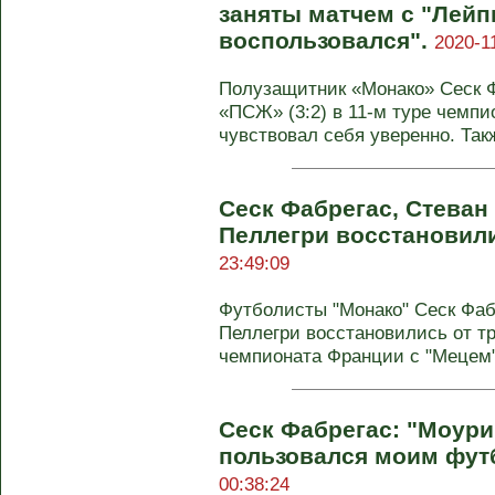
заняты матчем с "Лейп
воспользовался".
2020-1
Полузащитник «Монако» Сеск Ф
«ПСЖ» (3:2) в 11-м туре чемпи
чувствовал себя уверенно. Такж
Сеск Фабрегас, Стеван
Пеллегри восстановил
23:49:09
Футболисты "Монако" Сеск Фаб
Пеллегри восстановились от т
чемпионата Франции с "Мецем",
Сеск Фабрегас: "Моур
пользовался моим фу
00:38:24