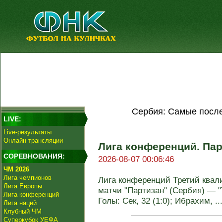
Сербия: Самые после
LIVE:
Live-результаты
Онлайн трансляции
Лига кoнференций. Пар
СОРЕВНОВАНИЯ:
2026-08-07 00:06:46
ЧМ 2026
Лига чемпионов
Лига кoнференций Третий ква
Лига Европы
матчи "Партизан" (Сербия) — "Т
Лига конференций
Голы: Сек, 32 (1:0); Ибрахим, ..
Лига наций
Клубный ЧМ
Суперкубок УЕФА