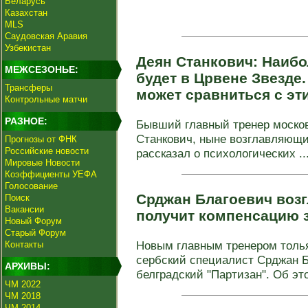
Беларусь
Казахстан
MLS
Саудовская Аравия
Узбекистан
Деян Станкович: Наибо
МЕЖСЕЗОНЬЕ:
будет в Црвене Звезде.
Трансферы
может сравниться с э
Контрольные матчи
РАЗНОЕ:
Бывший главный тренер москов
Станкович, ныне возглавляющи
Прогнозы от ФНК
Российские новости
рассказал о психологических ..
Мировые Новости
Коэффициенты УЕФА
Голосование
Срджан Благоевич возг
Поиск
Вакансии
получит компенсацию 
Новый Форум
Старый Форум
Новым главным тренером толья
Контакты
сербский специалист Срджан 
АРХИВЫ:
белградский "Партизан". Об это
ЧМ 2022
ЧМ 2018
ЧМ 2014