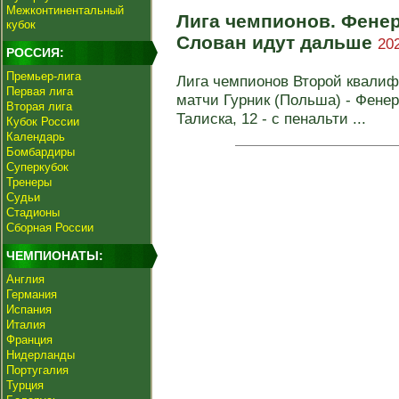
Межконтинентальный
Лига чемпионов. Фенер
кубок
Слован идут дальше
20
РОССИЯ:
Премьер-лига
Лига чемпионов Второй квали
Первая лига
матчи Гурник (Польша) - Фенерб
Вторая лига
Талиска, 12 - с пенальти ...
Кубок России
Календарь
Бомбардиры
Суперкубок
Тренеры
Судьи
Стадионы
Сборная России
ЧЕМПИОНАТЫ:
Англия
Германия
Испания
Италия
Франция
Нидерланды
Португалия
Турция