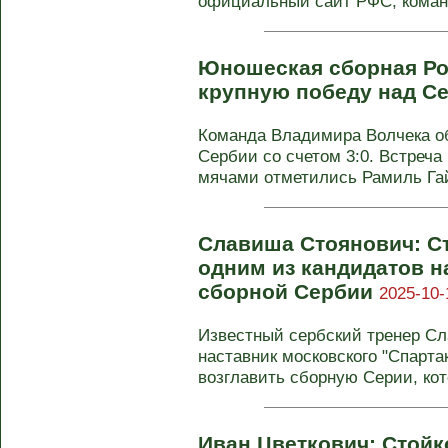
официальный сайт РФС, команд
Юношеская сборная Ро
крупную победу над С
Команда Владимира Волчека об
Сербии со счетом 3:0. Встреча
мячами отметились Рамиль Гай
Славиша Стоянович: С
одним из кандидатов н
сборной Сербии
2025-10-
Известный сербский тренер Сл
наставник московского "Спарта
возглавить сборную Серии, кот
Иван Цветкович: Стойк