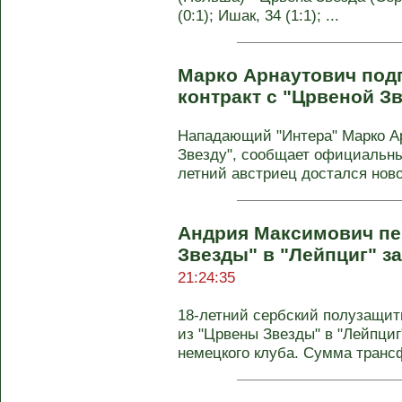
(0:1); Ишак, 34 (1:1); ...
Марко Арнаутович под
контракт с "Црвеной З
Нападающий "Интера" Марко А
Звезду", сообщает официальный
летний австриец достался ново
Андрия Максимович пе
Звезды" в "Лейпциг" за
21:24:35
18-летний сербский полузащи
из "Црвены Звезды" в "Лейпци
немецкого клуба. Сумма трансф