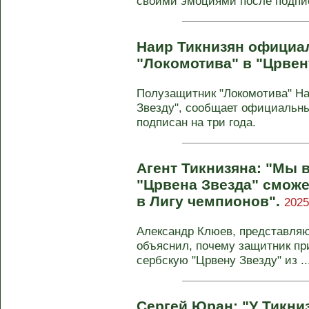
своими эмоциями после подпис
Наир Тикнизян официа
"Локомотива" в "Црвен
Полузащитник "Локомотива" На
Звезду", сообщает официальный
подписан на три года.
Агент Тикнизяна: "Мы 
"Црвена Звезда" смож
в Лигу чемпионов".
2025
Александр Клюев, представля
объяснил, почему защитник пр
сербскую "Црвену Звезду" из ..
Сергей Юран: "У Тикни