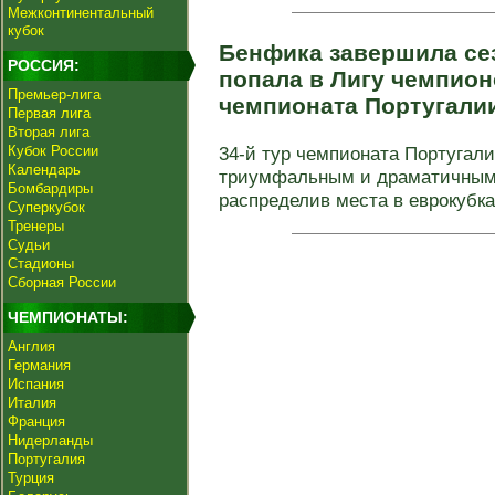
Межконтинентальный
кубок
Бенфика завершила сез
РОССИЯ:
попала в Лигу чемпионо
Премьер-лига
чемпионата Португали
Первая лига
Вторая лига
Кубок России
34-й тур чемпионата Португали
Календарь
триумфальным и драматичным 
Бомбардиры
распределив места в еврокубка
Суперкубок
Тренеры
Судьи
Стадионы
Сборная России
ЧЕМПИОНАТЫ:
Англия
Германия
Испания
Италия
Франция
Нидерланды
Португалия
Турция