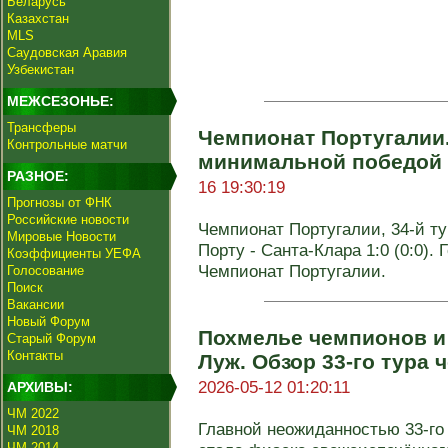
Беларусь
Казахстан
MLS
Саудовская Аравия
Узбекистан
МЕЖСЕЗОНЬЕ:
Трансферы
Чемпионат Португалии.
Контрольные матчи
минимальной победой 
РАЗНОЕ:
16 19:30:19
Прогнозы от ФНК
Российские новости
Чемпионат Португалии, 34-й тур
Мировые Новости
Порту - Санта-Клара 1:0 (0:0). Г
Коэффициенты УЕФА
Чемпионат Португалии.
Голосование
Поиск
Вакансии
Новый Форум
Похмелье чемпионов и
Старый Форум
Контакты
Луж. Обзор 33-го тура
2026-05-12 01:20:11
АРХИВЫ:
ЧМ 2022
Главной неожиданностью 33-го
ЧМ 2018
ЧМ 2014