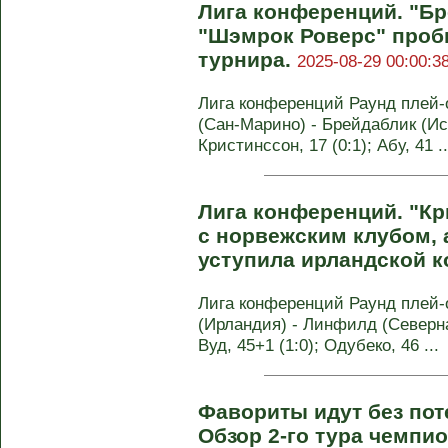
Лигa конференций. "Бр
"Шэмрок Роверс" проб
турнира.
2025-08-29 00:00:3
Лигa конференций Раунд плей
(Сан-Марино) - Брейдаблик (Исл
Кристинссон, 17 (0:1); Абу, 41 ..
Лигa конференций. "Кр
с норвежским клубом, 
уступила ирландской 
Лигa конференций Раунд плей
(Ирландия) - Линфилд (Северная
Вуд, 45+1 (1:0); Одубеко, 46 ...
Фавориты идут без пот
Обзор 2-го тура чемпи