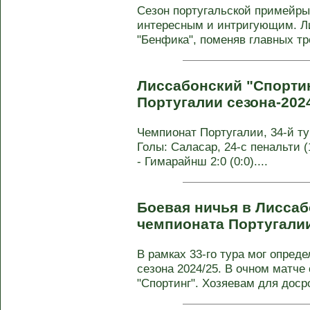
Сезон португальской примейры
интересным и интригующим. Ли
"Бенфика", поменяв главных тре
Лиссабонский "Спортин
Португалии сезона-202
Чемпионат Португалии, 34-й тур
Голы: Саласар, 24-с пенальти (1
- Гимарайнш 2:0 (0:0)....
Боевая ничья в Лиссабо
чемпионата Португали
В рамках 33-го тура мог опред
сезона 2024/25. В очном матче
"Спортинг". Хозяевам для досро