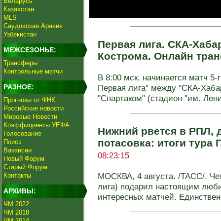
Беларусь
Казахстан
MLS
Саудовская Аравия
Узбекистан
Первая лига. СКА-Хабар
МЕЖСЕЗОНЬЕ:
Кострома. Онлайн тра
Трансферы
Контрольные матчи
В 8:00 мск. начинается матч 5-
РАЗНОЕ:
Первая лига" между "СКА-Хаба
"Спартаком" (стадион "им. Лени
Прогнозы от ФНК
Российские новости
Мировые Новости
Коэффициенты УЕФА
Нижний рвется в РПЛ, 
Голосование
потасовка: итоги тура
Поиск
Вакансии
08:23:15
Новый Форум
Старый Форум
МОСКВА, 4 августа. /ТАСС/. Че
Контакты
лига) подарил настоящим люб
АРХИВЫ:
интересных матчей. Единственн
ЧМ 2022
ЧМ 2018
ЧМ 2014