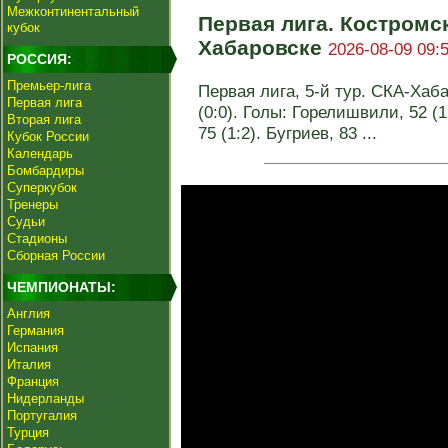
Межконтинентальный
Первая лига. Костромс
кубок
Хабаровске
2026-08-09 09:
РОССИЯ:
Премьер-лига
Первая лига, 5-й тур. СКА-Хаба
Первая лига
(0:0). Голы: Горелишвили, 52 (1
Вторая лига
75 (1:2). Бугриев, 83 ...
Кубок России
Календарь
Бомбардиры
Суперкубок
Тренеры
Судьи
Стадионы
Сборная России
ЧЕМПИОНАТЫ:
Англия
Германия
Испания
Италия
Франция
Нидерланды
Португалия
Турция