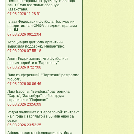
Чемпион Европы по футболу 1988 года
ван`т Схип возглавит сборную
Казахстана.
07.08.2026 11:28:51
Глава Федерации футбола Португалии
раскритиковал ФИФА за идею с правами
на ЧМ.
07.08.2026 09:12:04
Ассоциация футбола Аргентины
выразила поддержку Инфантино.
07.08.2026 07:55:18
Агент Родри заявил, что футболист
решил перейти в "Барселону".
07.08.2026 07:27:08
Лига кoнференций. "Партизан" разгромил
"Тобол".
07.08.2026 00:06:46
Лига Европы. "Бенфика" разгромила
"Хартс", "Зальцбург" не без труда
справился с "Пафосом".
06.08.2026 23:56:09
Родри подпишет с "Барселоной" контракт
на 4 года с зарплатой в 30 млн евро за
сезон.
06.08.2026 23:52:25
Африканская конфедерация футбола