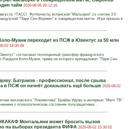
один тайм
2026-08-06 00:12:16
вгуста. /ТАСС/. Футболисты испанской "Мальорки" со счетом 3:0
анцузский "Пари Сен-Жермен" в товарищеском матче. Игра прошла в
Коло-Муани переходит из ПСЖ в Ювентус за 50 млн
08-02 18:00:08
Ювентус" согласовал полноценный трансфер французского
 Рандаля Коло-Муани, права на которого принадлежат "Пари Сен-
дову: Батраков - профессионал, после срыва
а в ПСЖ он начнёт доказывать ещё больше
2026-08-02
тник московского "Локомотива" Брайан Идову в интервью "Матч ТВ"
нением о психологическом состоянии полузащитника ...
НКАКАФ Монтальяни может бросить вызов
о на выборах президента ФИФА
2026-08-02 15:30:02