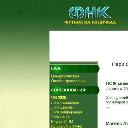
Пари 
LIVE:
Live-результаты
Онлайн трансляции
ПСЖ може
- газета
20
СОРЕВНОВАНИЯ:
ЧМ 2026
Французский
голкиперов 
Лига чемпионов
...
Лига Европы
Лига конференций
Лига наций
Клубный ЧМ
Магнес А
Суперкубок УЕФА