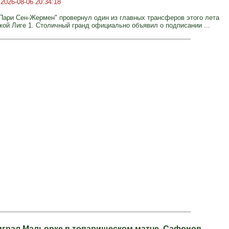
о
2026-08-06 20:34:18
Пари Сен-Жермен" провернул один из главных трансферов этого лета
кой Лиге 1. Столичный гранд официально объявил о подписании ...
грал Мальорке в товарищеском матче, Сафонов