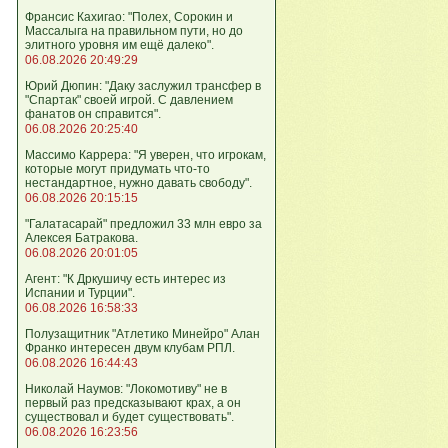
Франсис Кахигао: "Полех, Сорокин и
Массалыга на правильном пути, но до
элитного уровня им ещё далеко".
06.08.2026 20:49:29
Юрий Дюпин: "Даку заслужил трансфер в
"Спартак" своей игрой. С давлением
фанатов он справится".
06.08.2026 20:25:40
Массимо Каррера: "Я уверен, что игрокам,
которые могут придумать что-то
нестандартное, нужно давать свободу".
06.08.2026 20:15:15
"Галатасарай" предложил 33 млн евро за
Алексея Батракова.
06.08.2026 20:01:05
Агент: "К Дркушичу есть интерес из
Испании и Турции".
06.08.2026 16:58:33
Полузащитник "Атлетико Минейро" Алан
Франко интересен двум клубам РПЛ.
06.08.2026 16:44:43
Николай Наумов: "Локомотиву" не в
первый раз предсказывают крах, а он
существовал и будет существовать".
06.08.2026 16:23:56