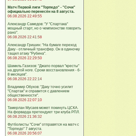
Матч Первой лиги "Торпедо" - "Сочи"
официально перенесён на 8 августа.
06.08.2026 22:49:55
Александр Самедов: "У "Спартака"
мощный старт, но о чемпионстве говорить
рано".
06.08.2026 22:41:58
Александр Гришин: "На бумаге переход
Даку - отличный трансфер. Он в одиночку
тащил атаку "Рубина".
06.08.2026 22:29:50
Шамиль Газизов: "Джапо порвал "кресты"
на другой ноге. Сроки восстановления - 6-
8 месяцев".
06.08.2026 22:22:14
Владимир Обухов: "Даку точно усилит
"Спартак" и справится с давлением
общественности".
06.08.2026 22:07:10
Тамерлан Мусаев может покинуть ЦСКА.
На форварда претендуют три клуба РПЛ.
06.08.2026 21:36:32
Футболисты "Сочи" отправятся на матч с
"Торпедо" 7 августа.
06.08.2026 20:56:07