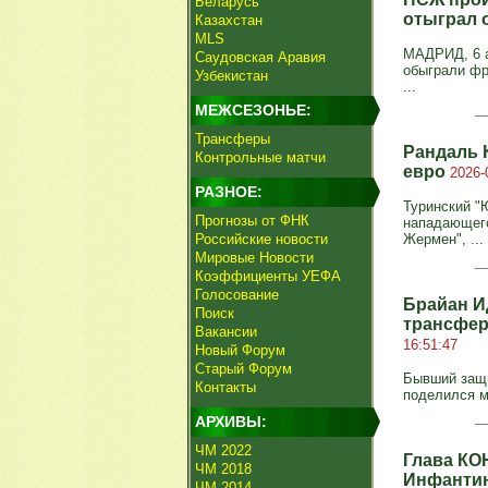
Беларусь
отыграл 
Казахстан
MLS
МАДРИД, 6 а
Саудовская Аравия
обыграли фр
Узбекистан
...
МЕЖСЕЗОНЬЕ:
Трансферы
Рандаль 
Контрольные матчи
евро
2026-
РАЗНОЕ:
Туринский "
Прогнозы от ФНК
нападающего
Российские новости
Жермен", ...
Мировые Новости
Коэффициенты УЕФА
Голосование
Брайан И
Поиск
трансфер
Вакансии
16:51:47
Новый Форум
Старый Форум
Бывший защи
Контакты
поделился м
АРХИВЫ:
ЧМ 2022
Глава КО
ЧМ 2018
Инфантин
ЧМ 2014