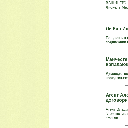
ВАШИНГТОН, 
Лионель Мес
...
Ли Кан И
Полузащитни
подписании 
Манчесте
нападающ
Руководство
португальск
Агент Ал
договори
Агент Влади
"Локомотива
смогли ...