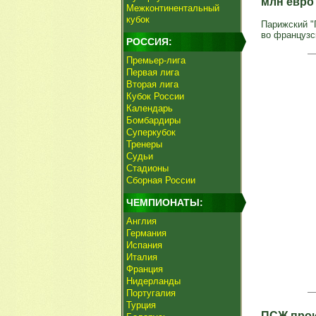
млн евр
Межконтинентальный
кубок
Парижский "
во французс
РОССИЯ:
Премьер-лига
Первая лига
Вторая лига
Кубок России
Календарь
Бомбардиры
Суперкубок
Тренеры
Судьи
Стадионы
Сборная России
ЧЕМПИОНАТЫ:
Англия
Германия
Испания
Италия
Франция
Нидерланды
Португалия
Турция
ПСЖ прои