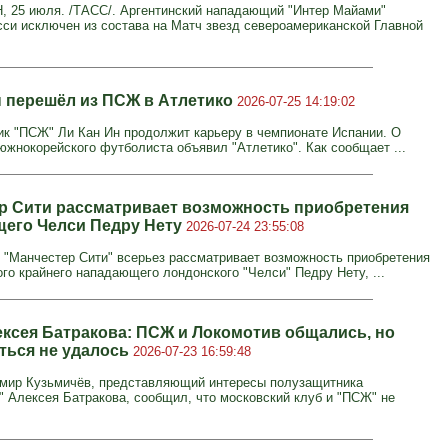
25 июля. /ТАСС/. Аргентинский нападающий "Интер Майами"
си исключен из состава на Матч звезд североамериканской Главной
н перешёл из ПСЖ в Атлетико
2026-07-25 14:19:02
к "ПСЖ" Ли Кан Ин продолжит карьеру в чемпионате Испании. О
южнокорейского футболиста объявил "Атлетико". Как сообщает ...
р Сити рассматривает возможность приобретения
его Челси Педру Нету
2026-07-24 23:55:08
 "Манчестер Сити" всерьез рассматривает возможность приобретения
ого крайнего нападающего лондонского "Челси" Педру Нету, ...
ексея Батракова: ПСЖ и Локомотив общались, но
ться не удалось
2026-07-23 16:59:48
мир Кузьмичёв, представляющий интересы полузащитника
" Алексея Батракова, сообщил, что московский клуб и "ПСЖ" не