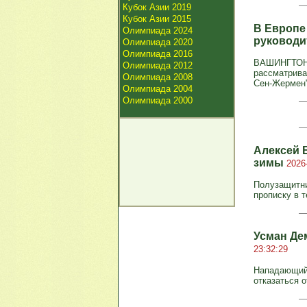
Кубок Азии 2019
Кубок Азии 2015
В Европе
Олимпиада 2024
руководи
Олимпиада 2020
Олимпиада 2016
ВАШИНГТОН, 
Олимпиада 2012
рассматрива
Олимпиада 2008
Сен-Жермен" 
Олимпиада 2004
Олимпиада 2000
Алексей 
зимы
2026
Полузащитни
прописку в т
Усман Де
23:32:29
Нападающий 
отказаться 