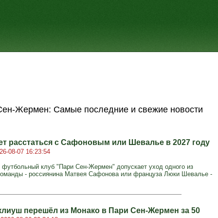
Сен-Жермен: Самые последние и свежие новости
т расстаться с Сафоновым или Шевалье в 2027 году
26-08-07 16:23:54
 футбольный клуб "Пари Сен-Жермен" допускает уход одного из
команды - россиянина Матвея Сафонова или француза Люки Шевалье -
клиуш перешёл из Монако в Пари Сен-Жермен за 50