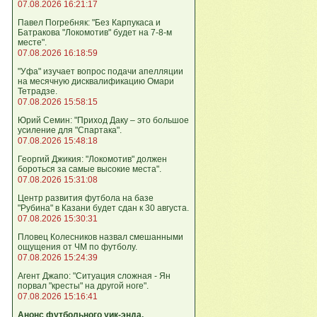
07.08.2026 16:21:17
Павел Погребняк: "Без Карпукаса и
Батракова "Локомотив" будет на 7-8-м
месте".
07.08.2026 16:18:59
"Уфа" изучает вопрос подачи апелляции
на месячную дисквалификацию Омари
Тетрадзе.
07.08.2026 15:58:15
Юрий Семин: "Приход Даку – это большое
усиление для "Спартака".
07.08.2026 15:48:18
Георгий Джикия: "Локомотив" должен
бороться за самые высокие места".
07.08.2026 15:31:08
Центр развития футбола на базе
"Рубина" в Казани будет сдан к 30 августа.
07.08.2026 15:30:31
Пловец Колесников назвал смешанными
ощущения от ЧМ по футболу.
07.08.2026 15:24:39
Агент Джапо: "Ситуация сложная - Ян
порвал "кресты" на другой ноге".
07.08.2026 15:16:41
Анонс футбольного уик-энда.