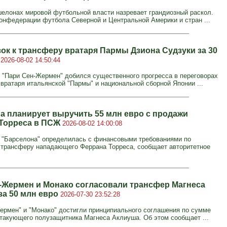
елонах мировой футбольной власти назревает грандиозный раскол.
онфедерации футбола Северной и Центральной Америки и стран ...
ок к трансферу вратаря Пармы Дзиона Судзуки за 30
о
2026-08-02 14:50:44
 "Пари Сен-Жермен" добился существенного прогресса в переговорах
 вратаря итальянской "Пармы" и национальной сборной Японии ...
а планирует выручить 55 млн евро с продажи
Торреса в ПСЖ
2026-08-02 14:00:08
 "Барселона" определилась с финансовыми требованиями по
трансферу нападающего Феррана Торреса, сообщает авторитетное
-Жермен и Монако согласовали трансфер Магнеса
за 50 млн евро
2026-07-30 23:52:28
ермен" и "Монако" достигли принципиального соглашения по сумме
такующего полузащитника Магнеса Аклиуша. Об этом сообщает ...