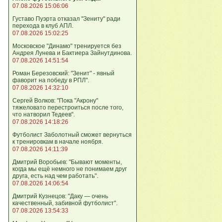
07.08.2026 15:06:06
Густаво Пуэрта отказал "Зениту" ради
перехода в клуб АПЛ.
07.08.2026 15:02:25
Московское "Динамо" тренируется без
Андрея Лунева и Бактиера Зайнутдинова.
07.08.2026 14:51:54
Роман Березовский: "Зенит" - явный
фаворит на победу в РПЛ".
07.08.2026 14:32:10
Сергей Волков: "Пока "Акрону"
тяжеловато перестроиться после того,
что натворил Тедеев".
07.08.2026 14:18:26
Футболист Заболотный сможет вернуться
к тренировкам в начале ноября.
07.08.2026 14:11:39
Дмитрий Воробьев: "Бывают моменты,
когда мы ещё немного не понимаем друг
друга, есть над чем работать".
07.08.2026 14:06:54
Дмитрий Кузнецов: "Даку — очень
качественный, забивной футболист".
07.08.2026 13:54:33