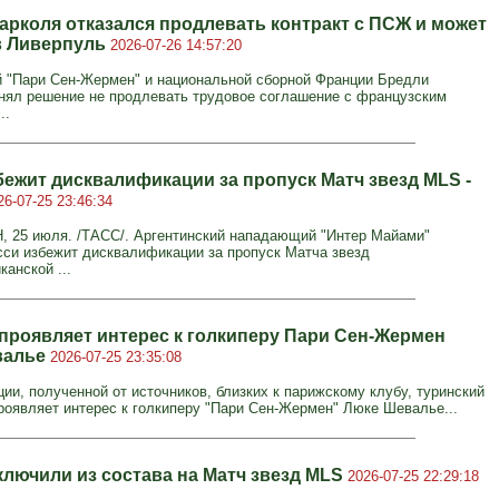
арколя отказался продлевать контракт с ПСЖ и может
в Ливерпуль
2026-07-26 14:57:20
"Пари Сен-Жермен" и национальной сборной Франции Бредли
нял решение не продлевать трудовое соглашение с французским
..
бежит дисквалификации за пропуск Матч звезд MLS -
26-07-25 23:46:34
25 июля. /ТАСС/. Аргентинский нападающий "Интер Майами"
си избежит дисквалификации за пропуск Матча звезд
анской ...
проявляет интерес к голкиперу Пари Сен-Жермен
валье
2026-07-25 23:35:08
ии, полученной от источников, близких к парижскому клубу, туринский
роявляет интерес к голкиперу "Пари Сен-Жермен" Люке Шевалье...
ключили из состава на Матч звезд MLS
2026-07-25 22:29:18