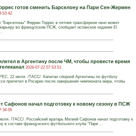
оррес готов сменить Барселону на Пари Сен-Жермен
3:53:42
"Барселоны" Ферран Торрес в летнее трансферное окно может
карьеру во французском ПСЖ, сообщает испанское издание El
..
илетел в Аргентину после ЧМ, чтобы провести время
 телеканал
2026-07-22 07:53:51
С, 22 июля. /ТАСС/. Капитан сборной Аргентины по футболу
си прилетел в Росарио после завершения чемпионата мира, чтобы
т Сафонов начал подготовку к новому сезону в ПСЖ
7:34:05
юля. /ТАСС/. Российский вратарь Матвей Сафонов начал подготовку к
ну в составе французского футбольного клуба "Пари ...