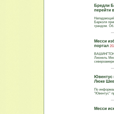
Бредли Б
перейти 
Нападающий 
Барколя при
грандом. Об.
Месси из
портал
20
ВАШИНГТОН, 
Лионель Мес
североамерик
Ювентус 
Люке Ше
По информац
"Ювентус" п
Месси ис