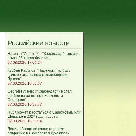
Российские новости
На матч "Спартак" - "Краснодар" продано
почти 35 тысяч билетов.
07.08.2026 17:01:14
Курбан Расулов: "Надеюсь, что буду
дальше играть после возвращения
Лунева".
07.08.2026 16:51:07
Сергей Гуренко: "Краснодар" не стал
слабее из-за потери Кордобы и
Сперцяна".
07.08.2026 16:37:57
ПСЖ может расстаться с Сафоновым или
Шевалье в 2027 году - газета.
07.08.2026 16:23:54
Даниил Зорин успешно перенес
операцию на ахилловом сухожилии.