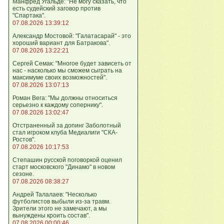
Манфред Угальде: "Не могу сказать, что
есть судейский заговор против
"Спартака".
07.08.2026 13:39:12
Александр Мостовой: "Галатасарай" - это
хороший вариант для Батракова".
07.08.2026 13:22:21
Сергей Семак: "Многое будет зависеть от
нас - насколько мы сможем сыграть на
максимуме своих возможностей".
07.08.2026 13:07:13
Роман Вега: "Мы должны относиться
серьезно к каждому сопернику".
07.08.2026 13:02:47
Отстраненный за допинг Заболотный
стал игроком клуба Медиалиги "СКА-
Ростов".
07.08.2026 10:17:53
Степашин русской поговоркой оценил
старт московского "Динамо" в новом
сезоне.
07.08.2026 08:38:27
Андрей Талалаев: "Несколько
футболистов выбыли из-за травм.
Зрители этого не замечают, а мы
вынуждены кроить состав".
07.08.2026 00:00:46