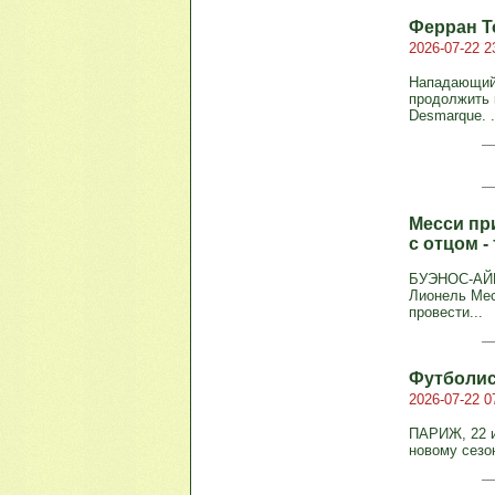
Ферран Т
2026-07-22 2
Нападающий 
продолжить 
Desmarque. .
Месси пр
с отцом -
БУЭНОС-АЙРЕ
Лионель Мес
провести...
Футболис
2026-07-22 0
ПАРИЖ, 22 и
новому сезо