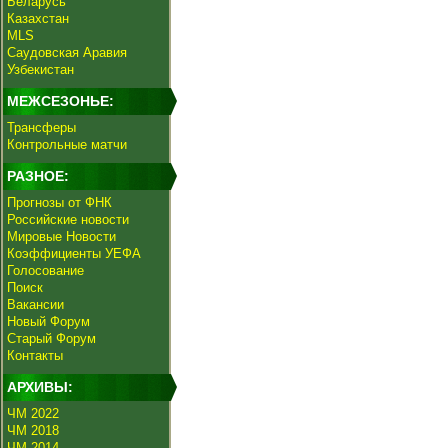
Беларусь
Казахстан
MLS
Саудовская Аравия
Узбекистан
МЕЖСЕЗОНЬЕ:
Трансферы
Контрольные матчи
РАЗНОЕ:
Прогнозы от ФНК
Российские новости
Мировые Новости
Коэффициенты УЕФА
Голосование
Поиск
Вакансии
Новый Форум
Старый Форум
Контакты
АРХИВЫ:
ЧМ 2022
ЧМ 2018
ЧМ 2014