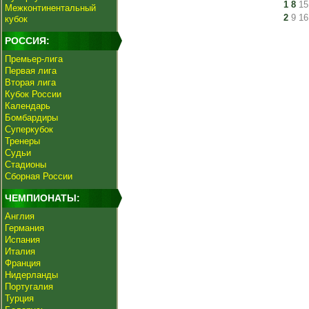
1
8
15
Межконтинентальный
2
9
16
кубок
РОССИЯ:
Премьер-лига
Первая лига
Вторая лига
Кубок России
Календарь
Бомбардиры
Суперкубок
Тренеры
Судьи
Стадионы
Сборная России
ЧЕМПИОНАТЫ:
Англия
Германия
Испания
Италия
Франция
Нидерланды
Португалия
Турция