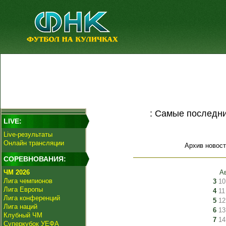
: Самые последни
LIVE:
Live-результаты
Онлайн трансляции
Архив новост
СОРЕВНОВАНИЯ:
ЧМ 2026
А
Лига чемпионов
3
10
Лига Европы
4
11
Лига конференций
5
12
Лига наций
6
13
Клубный ЧМ
7
14
Суперкубок УЕФА