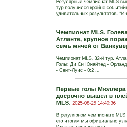
Регулярный чемпионат MLS вы
тур получился крайне событий
удивительных результатов. "Ин
Чемпионат MLS. Голева
Атланте, крупное пора
семь мячей от Ванкув
Чемпионат MLS, 32-й тур. Атлан
Голы: Ди Си Юнайтед - Орландо
- Сент-Луис - 0:2 ...
Первые голы Мюллера 
досрочно вышел в плей
MLS.
2025-08-25 14:40:36
В регулярном чемпионате MLS с
его итогам мы официально узн
Им стал новичок лиги ...