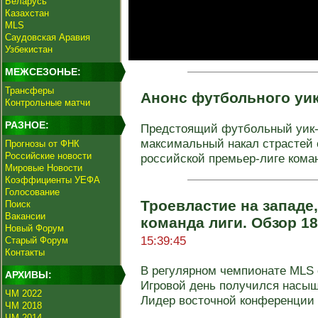
Беларусь
Казахстан
MLS
Саудовская Аравия
Узбекистан
МЕЖСЕЗОНЬЕ:
Трансферы
Анонс футбольного уи
Контрольные матчи
РАЗНОЕ:
Предстоящий футбольный уик
максимальный накал страстей с
Прогнозы от ФНК
Российские новости
российской премьер-лиге коман
Мировые Новости
Коэффициенты УЕФА
Голосование
Троевластие на западе,
Поиск
Вакансии
команда лиги. Обзор 1
Новый Форум
15:39:45
Старый Форум
Контакты
В регулярном чемпионате MLS с
АРХИВЫ:
Игровой день получился насы
ЧМ 2022
Лидер восточной конференции и
ЧМ 2018
ЧМ 2014