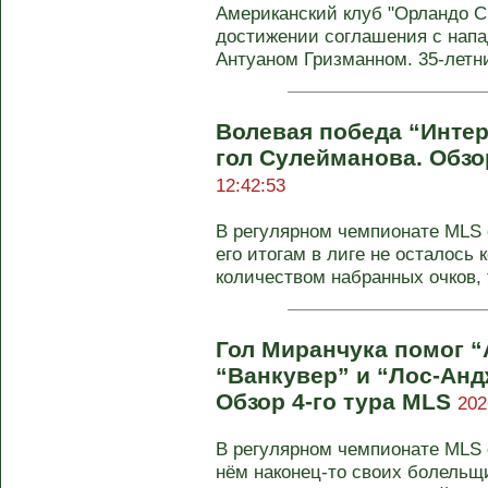
Американский клуб "Орландо С
достижении соглашения с нап
Антуаном Гризманном. 35-летни
Волевая победа “Инте
гол Сулейманова. Обзо
12:42:53
В регулярном чемпионате MLS с
его итогам в лиге не осталось
количеством набранных очков, та
Гол Миранчука помог “
“Ванкувер” и “Лос-Анд
Обзор 4-го тура MLS
202
В регулярном чемпионате MLS с
нём наконец-то своих болельщ