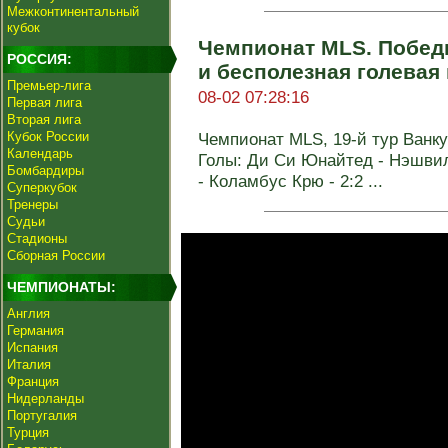
Межконтинентальный
кубок
Чемпионат MLS. Побед
РОССИЯ:
и бесполезная голевая
Премьер-лига
08-02 07:28:16
Первая лига
Вторая лига
Кубок России
Чемпионат MLS, 19-й тур Ванкув
Календарь
Голы: Ди Си Юнайтед - Нэшвилл
Бомбардиры
- Коламбус Крю - 2:2 ...
Суперкубок
Тренеры
Судьи
Стадионы
Сборная России
ЧЕМПИОНАТЫ:
Англия
Германия
Испания
Италия
Франция
Нидерланды
Португалия
Турция