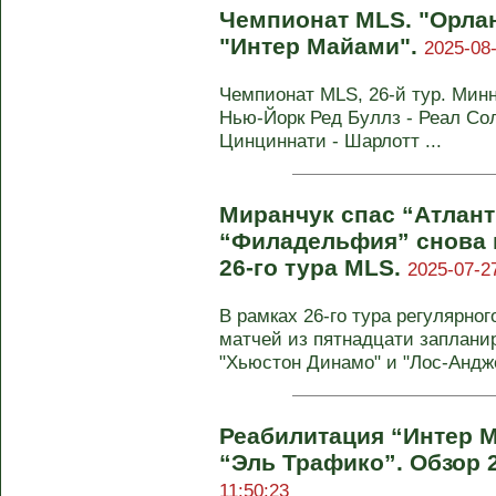
Чемпионат MLS. "Орла
"Интер Майами".
2025-08-
Чемпионат MLS, 26-й тур. Минне
Нью-Йорк Ред Буллз - Реал Солт
Цинциннати - Шарлотт ...
Миранчук спас “Атлант
“Филадельфия” снова в
26-го тура MLS.
2025-07-27
В рамках 26-го тура регулярно
матчей из пятнадцати запланир
"Хьюстон Динамо" и "Лос-Андже
Реабилитация “Интер 
“Эль Трафико”. Обзор 
11:50:23