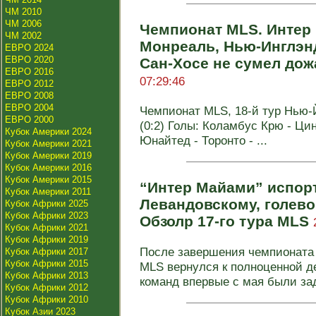
ЧМ 2010
ЧМ 2006
Чемпионат MLS. Интер
ЧМ 2002
Монреаль, Нью-Инглэнд
ЕВРО 2024
ЕВРО 2020
Сан-Хосе не сумел дож
ЕВРО 2016
07:29:46
ЕВРО 2012
ЕВРО 2008
ЕВРО 2004
Чемпионат MLS, 18-й тур Нью-Й
ЕВРО 2000
(0:2) Голы: Коламбус Крю - Цин
Кубок Америки 2024
Юнайтед - Торонто - ...
Кубок Америки 2021
Кубок Америки 2019
Кубок Америки 2016
Кубок Америки 2015
“Интер Майами” испор
Кубок Америки 2011
Левандовскому, голево
Кубок Африки 2025
Кубок Африки 2023
Обзолр 17-го тура MLS
Кубок Африки 2021
Кубок Африки 2019
После завершения чемпионата
Кубок Африки 2017
Кубок Африки 2015
MLS вернулся к полноценной д
Кубок Африки 2013
команд впервые с мая были зад
Кубок Африки 2012
Кубок Африки 2010
Кубок Азии 2023