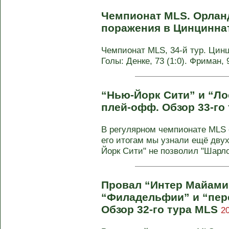
Чемпионат MLS. Орлан
поражения в Цинцинна
Чемпионат MLS, 34-й тур. Цинци
Голы: Денке, 73 (1:0). Фриман,
“Нью-Йорк Сити” и “Л
плей-офф. Обзор 33-го
В регулярном чемпионате MLS с
его итогам мы узнали ещё дву
Йорк Сити" не позволил "Шарлот
Провал “Интер Майами
“Филадельфии” и “пере
Обзор 32-го тура MLS
2