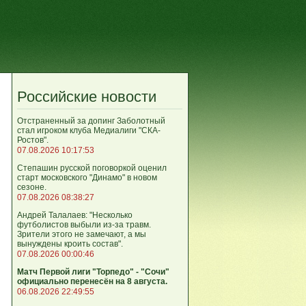
Российские новости
Отстраненный за допинг Заболотный
стал игроком клуба Медиалиги "СКА-
Ростов".
07.08.2026 10:17:53
Степашин русской поговоркой оценил
старт московского "Динамо" в новом
сезоне.
07.08.2026 08:38:27
Андрей Талалаев: "Несколько
футболистов выбыли из-за травм.
Зрители этого не замечают, а мы
вынуждены кроить состав".
07.08.2026 00:00:46
Матч Первой лиги "Торпедо" - "Сочи"
официально перенесён на 8 августа.
06.08.2026 22:49:55