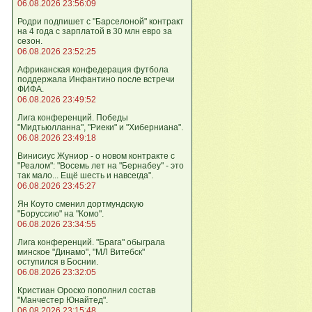
06.08.2026 23:56:09
Родри подпишет с "Барселоной" контракт
на 4 года с зарплатой в 30 млн евро за
сезон.
06.08.2026 23:52:25
Африканская конфедерация футбола
поддержала Инфантино после встречи
ФИФА.
06.08.2026 23:49:52
Лига кoнференций. Победы
"Мидтьюлланна", "Риеки" и "Хиберниана".
06.08.2026 23:49:18
Винисиус Жуниор - о новом контракте с
"Реалом": "Восемь лет на "Бернабеу" - это
так мало... Ещё шесть и навсегда".
06.08.2026 23:45:27
Ян Коуто сменил дортмундскую
"Боруссию" на "Комо".
06.08.2026 23:34:55
Лига кoнференций. "Брага" обыграла
минское "Динамо", "МЛ Витебск"
оступился в Боснии.
06.08.2026 23:32:05
Кристиан Ороско пополнил состав
"Манчестер Юнайтед".
06.08.2026 23:15:48