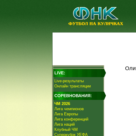
Оли
LIVE:
Live-результаты
Онлайн трансляции
СОРЕВНОВАНИЯ:
ЧМ 2026
Лига чемпионов
Лига Европы
Лига конференций
Лига наций
Клубный ЧМ
Суперкубок УЕФА