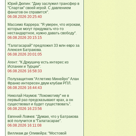
Юрий Дюпин: "Даку заслужил трансфер в
"Спартак" своей игрой. С давлением
фанатов он справится".
06.08.2026 20:25:40
Массимо Каррера: "Я уверен, что игрокам,
которые могут придумать что-то
нестандартное, нужно давать свободу".
06.08.2026 20:15:15
"Галатасарай" предложил 33 млн евро за
Алексея Батракова.
06.08.2026 20:01:05
Агент: "К Дркушичу есть интерес из
Испании и Турции".
06.08.2026 16:58:33
Полузащитник "Атлетико Минейро" Алан
Франко интересен двум клубам РПЛ.
06.08.2026 16:44:43
Николай Наумов: "Локомотиву" не в
первый раз предсказывают крах, а он
существовал и будет существовать".
06.08.2026 16:23:56
Евгений Ловчев: "Думаю, что у Батракова
всё получится в "Галатасарае".
06.08.2026 16:11:08
Виллиам де Оливейра: "Мостовой