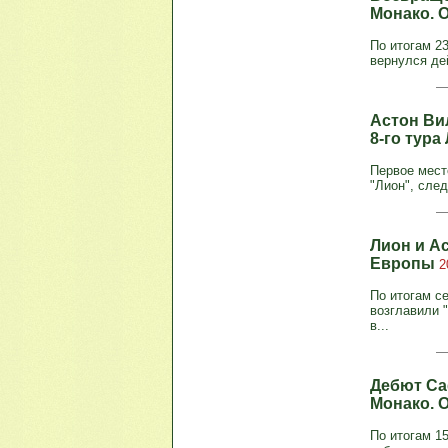
Монако. 
По итогам 2
вернулся де
Астон Ви
8-го тур
Первое мест
"Лион", сле
Лион и Ас
Европы
2
По итогам с
возглавили 
в...
Дебют Са
Монако. 
По итогам 1