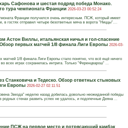
харь Сафонова и шестая подряд победа Монако.
-го тура чемпионата Франции
2026-03-23 00:52:24
мпионата Франции получился очень интересным. ПСЖ, который имеет
е, в гостях отправил четыре безответных мяча в ворота "Ниццы"....
зм Астон Виллы, итальянская ничья и гол-спасение
 Обзор первых матчей 1/8 финала Лиги Европы
2026-03-
х матчей 1/8 финала Лиги Европы стало понятно, что всё ещё ничего
 во всех играх сохранилась интрига. Только "Ференцварош" ...
ез Станковича и Тедеско. Обзор ответных стыковых
иги Европы
2026-02-27 02:11:51
рвена Звезда" неделю назад добилась довольно неожиданной победы
в родных стенах развить успех не удалось, и подопечные Деяна ...
ние ПСЖ на первое место и потрясающий камбэк