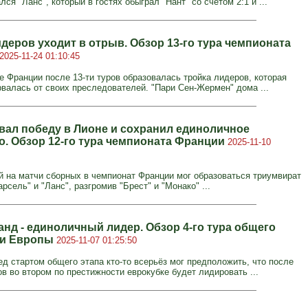
лся "Ланс", который в гостях обыграл "Нант" со счётом 2:1 и ...
деров уходит в отрыв. Обзор 13-го тура чемпионата
2025-11-24 01:10:45
е Франции после 13-ти туров образовалась тройка лидеров, которая
рвалась от своих преследователей. "Пари Сен-Жермен" дома ...
ал победу в Лионе и сохранил единоличное
о. Обзор 12-го тура чемпионата Франции
2025-11-10
й на матчи сборных в чемпионат Франции мог образоваться триумвират
рсель" и "Ланс", разгромив "Брест" и "Монако" ...
нд - единоличный лидер. Обзор 4-го тура общего
ги Европы
2025-11-07 01:25:50
ед стартом общего этапа кто-то всерьёз мог предположить, что после
в во втором по престижности еврокубке будет лидировать ...