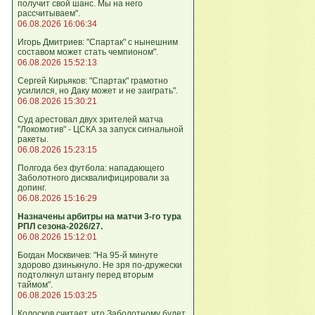
получит свой шанс. Мы на него
рассчитываем".
06.08.2026 16:06:34
Игорь Дмитриев: "Спартак" с нынешним
составом может стать чемпионом".
06.08.2026 15:52:13
Сергей Кирьяков: "Спартак" грамотно
усилился, но Даку может и не заиграть".
06.08.2026 15:30:21
Суд арестовал двух зрителей матча
"Локомотив" - ЦСКА за запуск сигнальной
ракеты.
06.08.2026 15:23:15
Полгода без футбола: нападающего
Заболотного дисквалифицировали за
допинг.
06.08.2026 15:16:29
Назначены арбитры на матчи 3-го тура
РПЛ сезона-2026/27.
06.08.2026 15:12:01
Богдан Москвичев: "На 95‑й минуте
здорово дзинькнуло. Не зря по‑дружески
подтолкнул штангу перед вторым
таймом".
06.08.2026 15:03:25
Колосков считает, что Заболотному будет