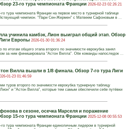
Обзор 23-го тура чемпионата Франции
2026-02-23 02:26:21
3-го тура чемпионата Франции на первое место в турнирной таблице
йствующий чемпион. "Пари Сен-Жермен" с Матвеем Сафоновым в ...
лла учинила камбэк, Лион выиграл общий этап. Обзор
а Лиги Европы
2026-01-30 01:36:24
о по итогам общего этапа второго по значимости еврокубка занял
дом за ним финишировала "Астон Вилла". Обе команды напоследок ...
тон Вилла вышли в 1/8 финала. Обзор 7-го тура Лиги
026-01-23 01:46:59
еми туров второго по значимости еврокубка турнирную таблицу
"Лион" и "Астон Вилла", которые тем самым обеспечили себе путёвки
фонова в сезоне, осечка Марселя и поражение
Обзор 15-го тура чемпионата Франции
2025-12-08 00:55:53
5-го тура чемпионата Франции единоличным лидером в турнирной