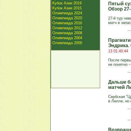
Кубок Азии 2019
Пятый су
Кубок Азии 2015
Обзор 27
Олимпиада 2024
Олимпиада 2020
27-й тур че
матч в запас
Олимпиада 2016
Олимпиада 2012
Олимпиада 2008
Олимпиада 2004
Прагмати
Олимпиада 2000
Эндрика.
13 01:40:44
После первы
не понятно –
Дальше б
матчей Л
Сербская "Ц
в Лилле, но 
Возвраще