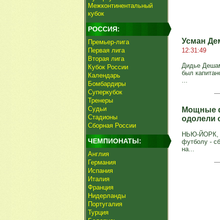
Межконтинентальный
кубок
РОССИЯ:
Усман Де
Премьер-лига
Первая лига
12:31:49
Вторая лига
Дидье Дешам
Кубок России
был капитан
Календарь
...
Бомбардиры
Суперкубок
Тренеры
Судьи
Мощные ф
Стадионы
одолели 
Сборная России
НЬЮ-ЙОРК, 1
ЧЕМПИОНАТЫ:
футболу - с
на...
Англия
Германия
Испания
Италия
Франция
Нидерланды
Португалия
Турция