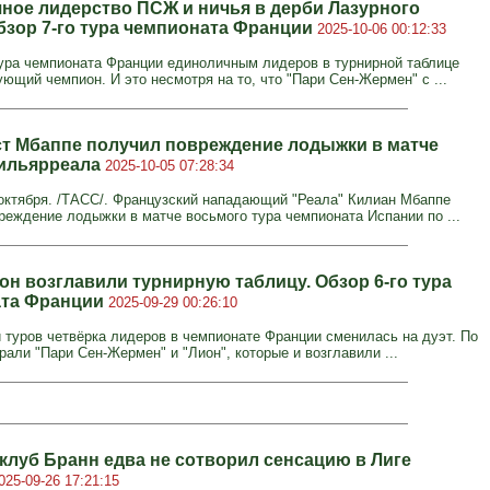
ное лидерство ПСЖ и ничья в дерби Лазурного
Обзор 7-го тура чемпионата Франции
2025-10-06 00:12:33
тура чемпионата Франции единоличным лидеров в турнирной таблице
ющий чемпион. И это несмотря на то, что "Пари Сен-Жермен" с ...
т Мбаппе получил повреждение лодыжки в матче
ильярреала
2025-10-05 07:28:34
ктября. /ТАСС/. Французский нападающий "Реала" Килиан Мбаппе
реждение лодыжки в матче восьмого тура чемпионата Испании по ...
он возглавили турнирную таблицу. Обзор 6-го тура
ата Франции
2025-09-29 00:26:10
 туров четвёрка лидеров в чемпионате Франции сменилась на дуэт. По
рали "Пари Сен-Жермен" и "Лион", которые и возглавили ...
клуб Бранн едва не сотворил сенсацию в Лиге
025-09-26 17:21:15