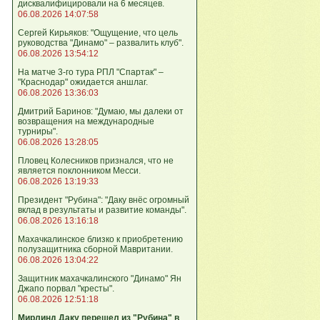
дисквалифицировали на 6 месяцев.
06.08.2026 14:07:58
Сергей Кирьяков: "Ощущение, что цель
руководства "Динамо" – развалить клуб".
06.08.2026 13:54:12
На матче 3-го тура РПЛ "Спартак" –
"Краснодар" ожидается аншлаг.
06.08.2026 13:36:03
Дмитрий Баринов: "Думаю, мы далеки от
возвращения на международные
турниры".
06.08.2026 13:28:05
Пловец Колесников признался, что не
является поклонником Месси.
06.08.2026 13:19:33
Президент "Рубина": "Даку внёс огромный
вклад в результаты и развитие команды".
06.08.2026 13:16:18
Махачкалинское близко к приобретению
полузащитника сборной Мавритании.
06.08.2026 13:04:22
Защитник махачкалинского "Динамо" Ян
Джапо порвал "кресты".
06.08.2026 12:51:18
Мирлинд Даку перешел из "Рубина" в