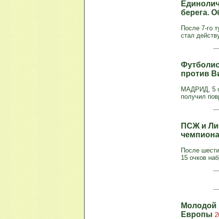
Единолич
берега. 
После 7-го 
стал действу
Футболис
против В
МАДРИД, 5 о
получил пов
ПСЖ и Ли
чемпион
После шести
15 очков наб
Молодой 
Европы
2