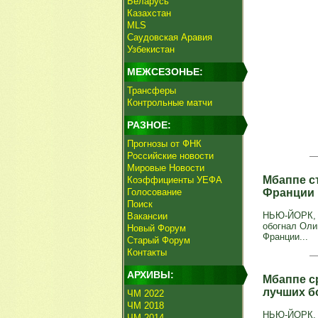
Беларусь
Казахстан
MLS
Саудовская Аравия
Узбекистан
МЕЖСЕЗОНЬЕ:
Трансферы
Контрольные матчи
РАЗНОЕ:
Прогнозы от ФНК
Российские новости
Мировые Новости
Мбаппе с
Коэффициенты УЕФА
Голосование
Франции 
Поиск
НЬЮ-ЙОРК, 1
Вакансии
обогнал Оли
Новый Форум
Франции...
Старый Форум
Контакты
АРХИВЫ:
Мбаппе с
лучших б
ЧМ 2022
ЧМ 2018
НЬЮ-ЙОРК, 1
ЧМ 2014