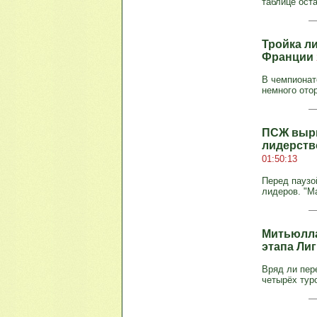
таблице оста
Тройка ли
Франции
В чемпионат
немного ото
ПСЖ вырв
лидерств
01:50:13
Перед паузо
лидеров. "Ма
Митьюлла
этапа Ли
Вряд ли пер
четырёх туро