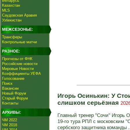
Беларусь
Казахстан
MLS
Саудовская Аравия
Узбекистан
МЕЖСЕЗОНЬЕ:
Трансферы
Контрольные матчи
РАЗНОЕ:
Прогнозы от ФНК
Российские новости
Мировые Новости
Коэффициенты УЕФА
Голосование
Поиск
Вакансии
Новый Форум
Игорь Осинькин: У Сто
Старый Форум
слишком серьёзная
2026
Контакты
АРХИВЫ:
Главный тренер "Сочи" Игорь 
ЧМ 2022
19-го тура РПЛ с московским "
ЧМ 2018
сербского защитника команды .
ЧМ 2014