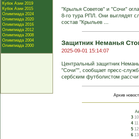
Кубок Азии 2019
"Крылья Советов" и "Сочи" огл
Кубок Азии 2015
Олимпиада 2024
8‑го тура РПЛ. Они выглядят 
Олимпиада 2020
состав "Крыльев ...
Олимпиада 2016
Олимпиада 2012
Олимпиада 2008
Олимпиада 2004
Защитник Неманья Стои
Олимпиада 2000
2025-09-01 15:14:07
Центральный защитник Немань
"Сочи"", сообщает пресс-служб
сербским футболистом рассчита
Архив новост
А
3
10
4
11
5
12
6
13