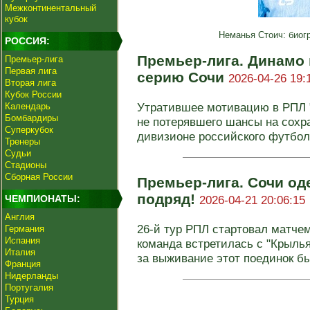
Межконтинентальный
кубок
Неманья Стоич: биог
РОССИЯ:
Премьер-лига. Динамо
Премьер-лига
Первая лига
серию Сочи
2026-04-26 19:
Вторая лига
Кубок России
Утратившее мотивацию в РПЛ 
Календарь
Бомбардиры
не потерявшего шансы на сохр
Суперкубок
дивизионе российского футбола
Тренеры
Судьи
Стадионы
Сборная России
Премьер-лига. Сочи од
подряд!
ЧЕМПИОНАТЫ:
2026-04-21 20:06:15
Англия
26-й тур РПЛ стартовал матчем
Германия
Испания
команда встретилась с "Крылья
Италия
за выживание этот поединок был
Франция
Нидерланды
Португалия
Турция