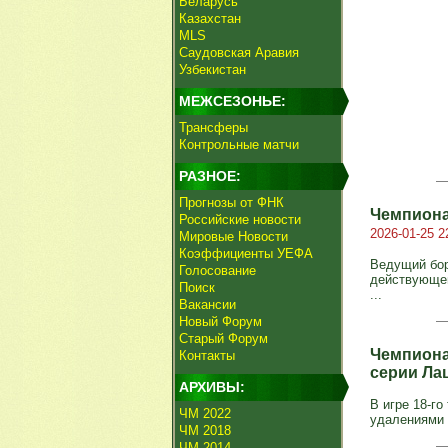
Беларусь
Казахстан
MLS
Саудовская Аравия
Узбекистан
МЕЖСЕЗОНЬЕ:
Трансферы
Контрольные матчи
РАЗНОЕ:
Прогнозы от ФНК
Чемпиона
Российские новости
2026-01-25 2
Мировые Новости
Коэффициенты УЕФА
Ведущий бор
Голосование
действующег
Поиск
...
Вакансии
Новый Форум
Старый Форум
Чемпиона
Контакты
серии Ла
АРХИВЫ:
В игре 18-го
ЧМ 2022
удалениями 
ЧМ 2018
ЧМ 2014