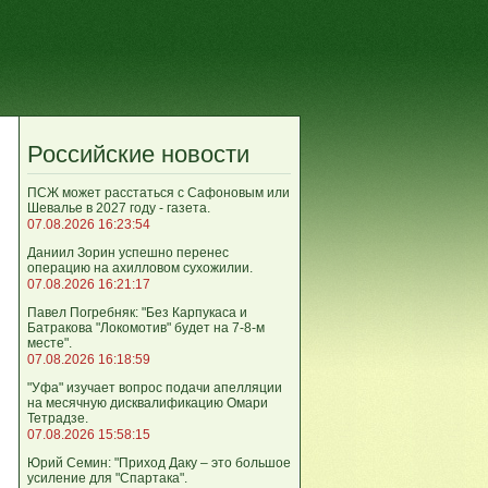
Российские новости
ПСЖ может расстаться с Сафоновым или
Шевалье в 2027 году - газета.
07.08.2026 16:23:54
Даниил Зорин успешно перенес
операцию на ахилловом сухожилии.
07.08.2026 16:21:17
Павел Погребняк: "Без Карпукаса и
Батракова "Локомотив" будет на 7-8-м
месте".
07.08.2026 16:18:59
"Уфа" изучает вопрос подачи апелляции
на месячную дисквалификацию Омари
Тетрадзе.
07.08.2026 15:58:15
Юрий Семин: "Приход Даку – это большое
усиление для "Спартака".