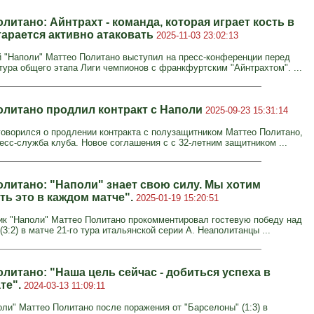
литано: Айнтрахт - команда, которая играет кость в
тарается активно атаковать
2025-11-03 23:02:13
"Наполи" Маттео Политано выступил на пресс-конференции перед
 тура общего этапа Лиги чемпионов с франкфуртским "Айнтрахтом". ...
олитано продлил контракт с Наполи
2025-09-23 15:31:14
говорился о продлении контракта с полузащитником Маттео Политано,
есс-служба клуба. Новое соглашения с с 32-летним защитником ...
олитано: "Наполи" знает свою силу. Мы хотим
ть это в каждом матче".
2025-01-19 15:20:51
к "Наполи" Маттео Политано прокомментировал гостевую победу над
(3:2) в матче 21-го тура итальянской серии А. Неаполитанцы ...
литано: "Наша цель сейчас - добиться успеха в
те".
2024-03-13 11:09:11
оли" Маттео Политано после поражения от "Барселоны" (1:3) в