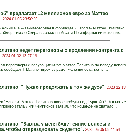
аб" предлагает 12 миллионов евро за Маттео
.
2024-01-05 23:56:25
«Аль-Шабаб» заинтересован в форварде «Наполи» Маттео Политано,
сайдер Николо Скира в социальной сети По информации источника, ...
олитано ведет переговоры о продлении контракта с
.
2024-01-02 13:27:16
чал переговоры с полузащитником Маттео Политано по поводу нового
ак сообщает Il Mattino, игрок выразил желание остаться в ...
олитано: "Нужно продолжать в том же духе".
2023-12-13
к "Наполи" Маттео Политано после победы над "Брагой"(2:0) в матче
уппового этапа Лиги чемпионов заявил, что команде не хватало...
олитано: "Завтра у меня будут синие волосы и
ка, чтобы отпраздновать скудетто".
2023-05-05 08:44:54