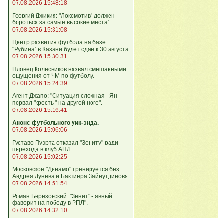
07.08.2026 15:48:18
Георгий Джикия: "Локомотив" должен
бороться за самые высокие места".
07.08.2026 15:31:08
Центр развития футбола на базе
"Рубина" в Казани будет сдан к 30 августа.
07.08.2026 15:30:31
Пловец Колесников назвал смешанными
ощущения от ЧМ по футболу.
07.08.2026 15:24:39
Агент Джапо: "Ситуация сложная - Ян
порвал "кресты" на другой ноге".
07.08.2026 15:16:41
Анонс футбольного уик-энда.
07.08.2026 15:06:06
Густаво Пуэрта отказал "Зениту" ради
перехода в клуб АПЛ.
07.08.2026 15:02:25
Московское "Динамо" тренируется без
Андрея Лунева и Бактиера Зайнутдинова.
07.08.2026 14:51:54
Роман Березовский: "Зенит" - явный
фаворит на победу в РПЛ".
07.08.2026 14:32:10