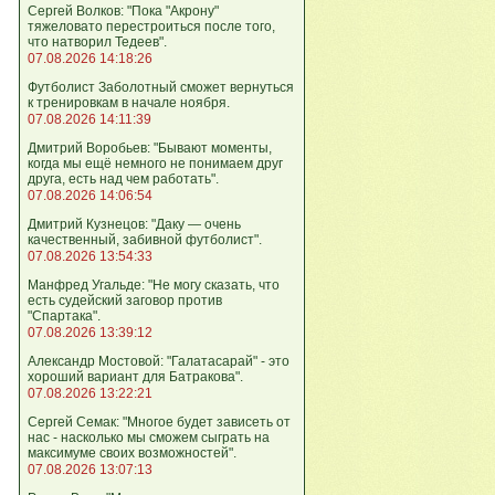
Сергей Волков: "Пока "Акрону"
тяжеловато перестроиться после того,
что натворил Тедеев".
07.08.2026 14:18:26
Футболист Заболотный сможет вернуться
к тренировкам в начале ноября.
07.08.2026 14:11:39
Дмитрий Воробьев: "Бывают моменты,
когда мы ещё немного не понимаем друг
друга, есть над чем работать".
07.08.2026 14:06:54
Дмитрий Кузнецов: "Даку — очень
качественный, забивной футболист".
07.08.2026 13:54:33
Манфред Угальде: "Не могу сказать, что
есть судейский заговор против
"Спартака".
07.08.2026 13:39:12
Александр Мостовой: "Галатасарай" - это
хороший вариант для Батракова".
07.08.2026 13:22:21
Сергей Семак: "Многое будет зависеть от
нас - насколько мы сможем сыграть на
максимуме своих возможностей".
07.08.2026 13:07:13