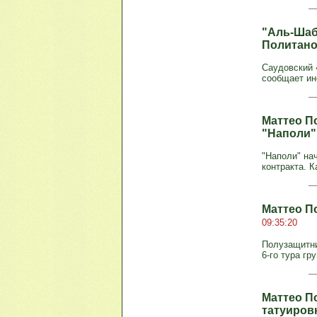
"Аль-Шаб
Политано
Саудовский 
сообщает ин
Маттео П
"Наполи"
"Наполи" на
контракта. К
Маттео П
09:35:20
Полузащитни
6-го тура гр
Маттео П
татуиров