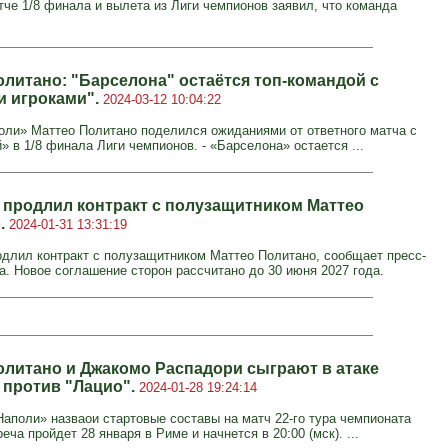
тче 1/8 финала и вылета из Лиги чемпионов заявил, что команда
олитано: "Барселона" остаётся топ-командой с
 игроками".
2024-03-12 10:04:22
оли» Маттео Политано поделился ожиданиями от ответного матча с
 в 1/8 финала Лиги чемпионов. - «Барселона» остается ...
 продлил контракт с полузащитником Маттео
.
2024-01-31 13:31:19
одлил контракт с полузащитником Маттео Политано, сообщает пресс-
а. Новое соглашение сторон рассчитано до 30 июня 2027 года.
олитано и Джакомо Распадори сыграют в атаке
 против "Лацио".
2024-01-28 19:24:14
Наполи» назваои стартовые составы на матч 22‑го тура чемпионата
еча пройдет 28 января в Риме и начнется в 20:00 (мск). ...