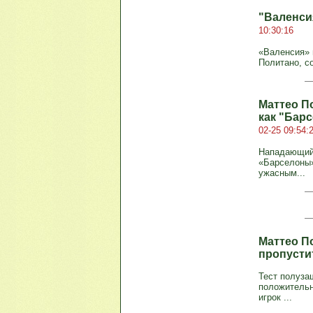
"Валенси
10:30:16
«Валенсия» 
Политано, со
Маттео П
как "Барс
02-25 09:54:
Нападающий 
«Барселоны»
ужасным...
Маттео П
пропусти
Тест полуза
положительн
игрок ...