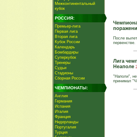
Межконтинентальный
кубок
РОССИЯ:
Чемпиона
Премьер-лига
поражен
Первая лига
Вторая лига
После вылет
Кубок России
первенстве.
Календарь
Бомбардиры
Суперкубок
Лига чем
Тренеры
Неаполе
Судьи
Стадионы
"Наполи", н
Сборная России
принимал "Ч
ЧЕМПИОНАТЫ:
Англия
Германия
Испания
Италия
Франция
Нидерланды
Португалия
Турция