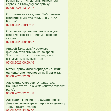
Роман Вега: "Мы должны относиться
серьезно к каждому сопернику".
07.08.2026 13:02:47
Отстраненный за допинг Заболотный
стал игроком клуба Медиалиги "СКА-
Ростов".
07.08.2026 10:17:53
Степашин русской поговоркой оценил
старт московского "Динамо" в новом
сезоне.
07.08.2026 08:38:27
Андрей Талалаев: "Несколько
футболистов выбыли из-за травм.
Зрители этого не замечают, а мы
вынуждены кроить состав".
07.08.2026 00:00:46
Матч Первой лиги "Торпедо" - "Сочи"
официально перенесён на 8 августа.
06.08.2026 22:49:55
Александр Самедов: "У "Спартака"
мощный старт, но о чемпионстве говорить
рано".
06.08.2026 22:41:58
Александр Гришин: "На бумаге переход
Даку - отличный трансфер. Он в одиночку
тащил атаку "Рубина".
06.08.2026 22:29:50