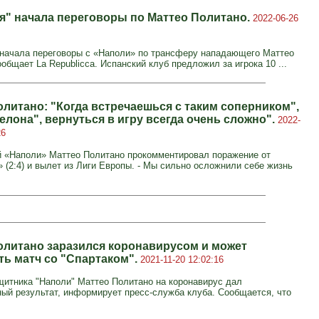
я" начала переговоры по Маттео Политано.
2022-06-26
начала переговоры с «Наполи» по трансферу нападающего Маттео
общает La Republicca. Испанский клуб предложил за игрока 10 ...
олитано: "Когда встречаешься с таким соперником",
елона", вернуться в игру всегда очень сложно".
2022-
26
«Наполи» Маттео Политано прокомментировал поражение от
 (2:4) и вылет из Лиги Европы. - Мы сильно осложнили себе жизнь
олитано заразился коронавирусом и может
ть матч со "Спартаком".
2021-11-20 12:02:16
щитника "Наполи" Маттео Политано на коронавирус дал
ый результат, информирует пресс-служба клуба. Сообщается, что