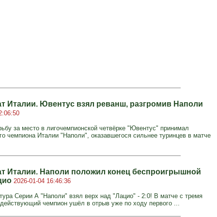
т Италии. Ювентус взял реванш, разгромив Наполи
2:06:50
ьбу за место в лигочемпионской четвёрке "Ювентус" принимал
о чемпиона Италии "Наполи", оказавшегося сильнее туринцев в матче
т Италии. Наполи положил конец беспроигрышной
цио
2026-01-04 16:46:36
 тура Серии А "Наполи" взял верх над "Лацио" - 2:0! В матче с тремя
действующий чемпион ушёл в отрыв уже по ходу первого ...