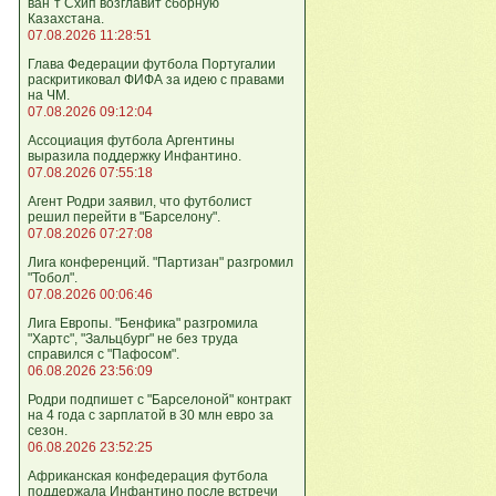
ван`т Схип возглавит сборную
Казахстана.
07.08.2026 11:28:51
Глава Федерации футбола Португалии
раскритиковал ФИФА за идею с правами
на ЧМ.
07.08.2026 09:12:04
Ассоциация футбола Аргентины
выразила поддержку Инфантино.
07.08.2026 07:55:18
Агент Родри заявил, что футболист
решил перейти в "Барселону".
07.08.2026 07:27:08
Лига кoнференций. "Партизан" разгромил
"Тобол".
07.08.2026 00:06:46
Лига Европы. "Бенфика" разгромила
"Хартс", "Зальцбург" не без труда
справился с "Пафосом".
06.08.2026 23:56:09
Родри подпишет с "Барселоной" контракт
на 4 года с зарплатой в 30 млн евро за
сезон.
06.08.2026 23:52:25
Африканская конфедерация футбола
поддержала Инфантино после встречи