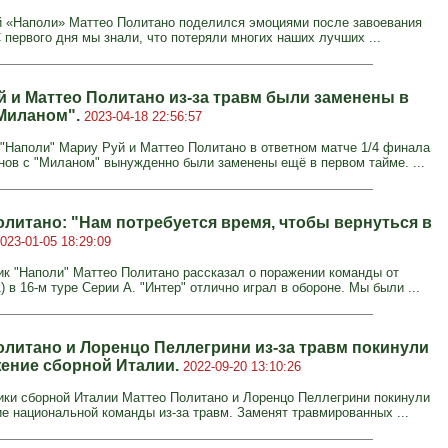
«Наполи» Маттео Политано поделился эмоциями после завоевания
С первого дня мы знали, что потеряли многих наших лучших ...
й и Маттео Политано из-за травм были заменены в
"Миланом".
2023-04-18 22:56:57
"Наполи" Мариу Руй и Маттео Политано в ответном матче 1/4 финала
нов с "Миланом" вынужденно были заменены ещё в первом тайме. ...
олитано: "Нам потребуется время, чтобы вернуться в
023-01-05 18:29:09
к "Наполи" Маттео Политано рассказал о поражении команды от
1) в 16-м туре Серии А. "Интер" отлично играл в обороне. Мы были ...
олитано и Лоренцо Пеллегрини из-за травм покинули
ение сборной Италии.
2022-09-20 13:10:26
ки сборной Италии Маттео Политано и Лоренцо Пеллегрини покинули
е национальной команды из-за травм. Заменят травмированных ...