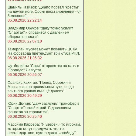
Шамиль Газизов: "Джапо порвал "кресты"
на другой ноге. Сроки восстановления - 6-
8 месяцев".
06.08.2026 22:22:14
Владимир Обухов: "Даку точно усилит
"Спартак" и справится с давлением
общественности".
06.08.2026 22:07:10
Тамерлан Мусаев может покинуть ЦСКА.
На форварда претендуют три клуба РПЛ.
06.08.2026 21:36:32
Футболисты "Сочи" отправятся на матч с
"Торпедо" 7 августа.
06.08.2026 20:56:07
Франсис Кахигао: "Полех, Сорокин и
Массалыга на правильном пути, но до
элитного уровня им ещё далеко".
06.08.2026 20:49:29
Юрий Дюпин: "Даку заслужил трансфер в
"Спартак" своей игрой. С давлением
фанатов он справится".
06.08.2026 20:25:40
Массимо Каррера: "Я уверен, что игрокам,
которые могут придумать что-то
нестандартное, нужно давать свободу".