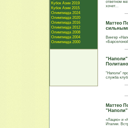
ответном ма
Кубок Азии 2019
хочет...
Кубок Азии 2015
Олимпиада 2024
Олимпиада 2020
Олимпиада 2016
Маттео П
Олимпиада 2012
сильными
Олимпиада 2008
Олимпиада 2004
Вингер «Нап
«Барселоной»
Олимпиада 2000
"Наполи"
Политано
"Наполи" пр
служба клуб
Маттео П
"Наполи"
«Лацио» и «
Италии. Встр