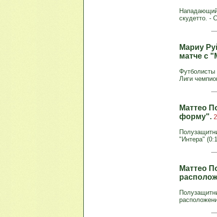
Нападающий 
скудетто. - 
Мариу Ру
матче с 
Футболисты 
Лиги чемпио
Маттео П
форму".
2
Полузащитни
"Интера" (0:
Маттео П
располож
Полузащитни
расположени