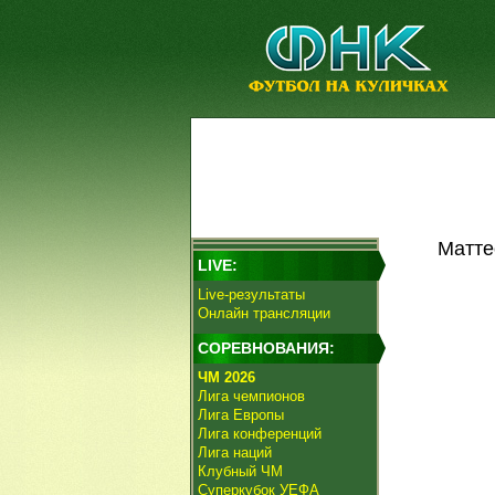
Матте
LIVE:
Live-результаты
Онлайн трансляции
СОРЕВНОВАНИЯ:
ЧМ 2026
Лига чемпионов
Лига Европы
Лига конференций
Лига наций
Клубный ЧМ
Суперкубок УЕФА