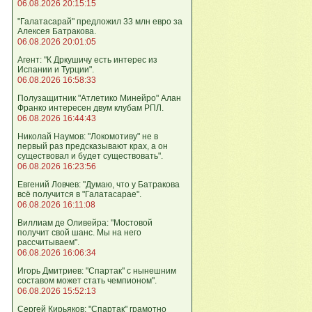
06.08.2026 20:15:15
"Галатасарай" предложил 33 млн евро за
Алексея Батракова.
06.08.2026 20:01:05
Агент: "К Дркушичу есть интерес из
Испании и Турции".
06.08.2026 16:58:33
Полузащитник "Атлетико Минейро" Алан
Франко интересен двум клубам РПЛ.
06.08.2026 16:44:43
Николай Наумов: "Локомотиву" не в
первый раз предсказывают крах, а он
существовал и будет существовать".
06.08.2026 16:23:56
Евгений Ловчев: "Думаю, что у Батракова
всё получится в "Галатасарае".
06.08.2026 16:11:08
Виллиам де Оливейра: "Мостовой
получит свой шанс. Мы на него
рассчитываем".
06.08.2026 16:06:34
Игорь Дмитриев: "Спартак" с нынешним
составом может стать чемпионом".
06.08.2026 15:52:13
Сергей Кирьяков: "Спартак" грамотно