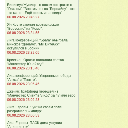
Винисиус Жуниор - о новом контракте с
"Реалом": "Восемь лет на "Бернабеу" - это
так мало... Ещё шесть и навсегда".
06.08.2026 23:45:27
Ян Коуто сменил дортмундскую
"Боруссию" на "Комо".
06.08.2026 23:34:55
Лига кoнференций. "Брага" обыграла
минское "Динамо", "МЛ Витебск"
оступился в Боснии.
06.08.2026 23:32:05
Кристиан Ороско пополнил состав
"Манчестер Юнайтед".
06.08.2026 23:15:48
Лига кoнференций. Уверенные победы
"Аякса" и "Твенте".
06.08.2026 23:06:45
Джеймс Траффорд перешёл из
"Манчестер Сити" в "Лидс" за 47 млн евро.
06.08.2026 23:02:23
Лига Европы. "Тун" на своём поле
разгромил "Викингур".
06.08.2026 23:00:53
Лига Европы. ПАОК дома уступил
"Андерлехту".