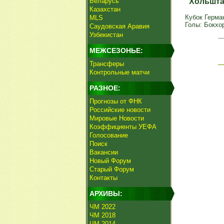
Беларусь
"Хольшта
Казахстан
Кубок Герман
MLS
Голы: Бокхорн
Саудовская Аравия
Узбекистан
МЕЖСЕЗОНЬЕ:
Трансферы
Контрольные матчи
РАЗНОЕ:
Прогнозы от ФНК
Российские новости
Мировые Новости
Коэффициенты УЕФА
Голосование
Поиск
Вакансии
Новый Форум
Старый Форум
Контакты
АРХИВЫ:
ЧМ 2022
ЧМ 2018
ЧМ 2014