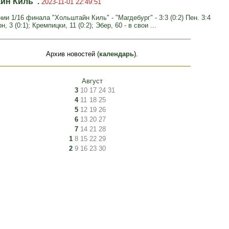
йн Киль".
2023-11-01 22:49:51
ии 1/16 финала "Хольштайн Киль" - "Магдебург" - 3:3 (0:2) Пен. 3:4
, 3 (0:1); Кремпицки, 11 (0:2); Эбер, 60 - в свои ...
Архив новостей (
календарь
).
Август
3
10
17
24
31
4
11
18
25
5
12
19
26
6
13
20
27
7
14
21
28
1
8
15
22
29
2
9
16
23
30