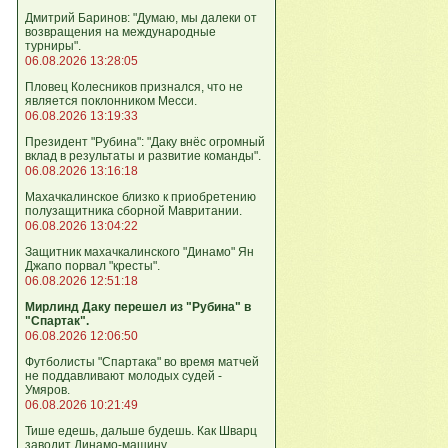
Дмитрий Баринов: "Думаю, мы далеки от
возвращения на международные
турниры".
06.08.2026 13:28:05
Пловец Колесников признался, что не
является поклонником Месси.
06.08.2026 13:19:33
Президент "Рубина": "Даку внёс огромный
вклад в результаты и развитие команды".
06.08.2026 13:16:18
Махачкалинское близко к приобретению
полузащитника сборной Мавритании.
06.08.2026 13:04:22
Защитник махачкалинского "Динамо" Ян
Джапо порвал "кресты".
06.08.2026 12:51:18
Мирлинд Даку перешел из "Рубина" в
"Спартак".
06.08.2026 12:06:50
Футболисты "Спартака" во время матчей
не поддавливают молодых судей -
Умяров.
06.08.2026 10:21:49
Тише едешь, дальше будешь. Как Шварц
заводит Динамо-машину.