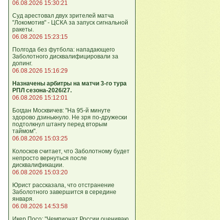
06.08.2026 15:30:21
Суд арестовал двух зрителей матча
"Локомотив" - ЦСКА за запуск сигнальной
ракеты.
06.08.2026 15:23:15
Полгода без футбола: нападающего
Заболотного дисквалифицировали за
допинг.
06.08.2026 15:16:29
Назначены арбитры на матчи 3-го тура
РПЛ сезона-2026/27.
06.08.2026 15:12:01
Богдан Москвичев: "На 95‑й минуте
здорово дзинькнуло. Не зря по‑дружески
подтолкнул штангу перед вторым
таймом".
06.08.2026 15:03:25
Колосков считает, что Заболотному будет
непросто вернуться после
дисквалификации.
06.08.2026 15:03:20
Юрист рассказала, что отстранение
Заболотного завершится в середине
января.
06.08.2026 14:53:58
Икер Посо: "Чемпионат России оцениваю