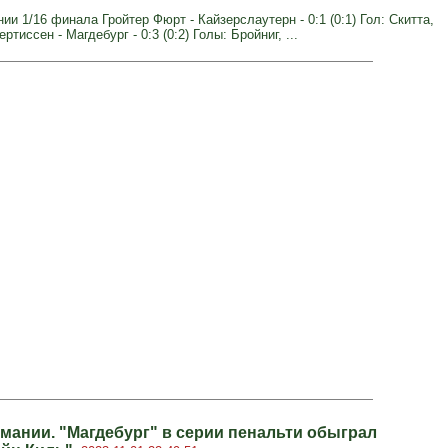
ии 1/16 финала Гройтер Фюрт - Кайзерслаутерн - 0:1 (0:1) Гол: Скитта,
ертиссен - Магдебург - 0:3 (0:2) Голы: Бройниг, ...
рмании. "Магдебург" в серии пенальти обыграл