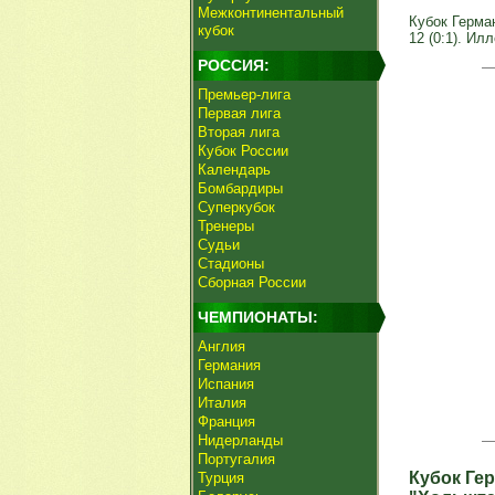
Межконтинентальный
Кубок Герман
кубок
12 (0:1). Илл
РОССИЯ:
Премьер-лига
Первая лига
Вторая лига
Кубок России
Календарь
Бомбардиры
Суперкубок
Тренеры
Судьи
Стадионы
Сборная России
ЧЕМПИОНАТЫ:
Англия
Германия
Испания
Италия
Франция
Нидерланды
Португалия
Кубок Ге
Турция