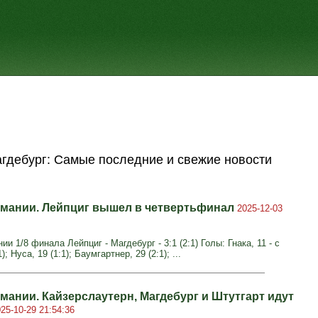
гдебург: Самые последние и свежие новости
рмании. Лейпциг вышел в четвертьфинал
2025-12-03
ии 1/8 финала Лейпциг - Магдебург - 3:1 (2:1) Голы: Гнака, 11 - с
); Нуса, 19 (1:1); Баумгартнер, 29 (2:1); ...
мании. Кайзерслаутерн, Магдебург и Штутгарт идут
25-10-29 21:54:36