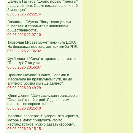
Шамиль Газизов: "Джапо порвал "кресты"
на другой ноге. Сроки восстановления - 6-
8 месяцев".
06.08.2026 22:22:14
Владимир Обухов: "Даку точно усилит
"Спартак" и справится с давлением
общественности".
06.08.2026 22:07:10
Тамерлан Мусаев может покинуть ЦСКА.
На форварда претендуют три клуба РПЛ.
06.08.2026 21:36:32
Футболисты "Сочи" отправятся на матч с
"Торпедо" 7 августа.
06.08.2026 20:56:07
Франсис Кахигао: "Полех, Сорокин и
Массалыга на правильном пути, но до
элитного уровня им ещё далеко".
06.08.2026 20:49:29
Юрий Дюпин: "Даку заслужил трансфер в
"Спартак" своей игрой. С давлением
фанатов он справится".
06.08.2026 20:25:40
Массимо Каррера: "Я уверен, что игрокам,
которые могут придумать что-то
нестандартное, нужно давать свободу".
06.08.2026 20:15:15