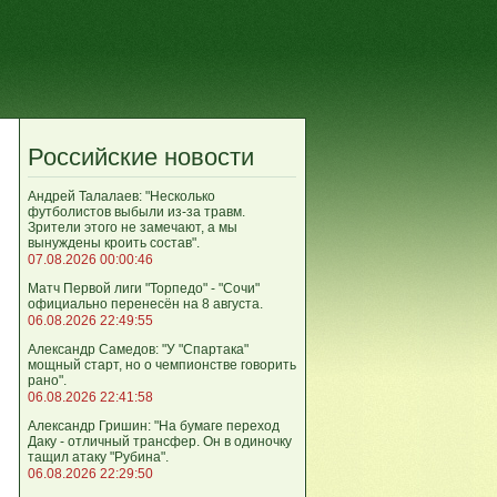
Российские новости
Андрей Талалаев: "Несколько
футболистов выбыли из-за травм.
Зрители этого не замечают, а мы
вынуждены кроить состав".
07.08.2026 00:00:46
Матч Первой лиги "Торпедо" - "Сочи"
официально перенесён на 8 августа.
06.08.2026 22:49:55
Александр Самедов: "У "Спартака"
мощный старт, но о чемпионстве говорить
рано".
06.08.2026 22:41:58
Александр Гришин: "На бумаге переход
Даку - отличный трансфер. Он в одиночку
тащил атаку "Рубина".
06.08.2026 22:29:50