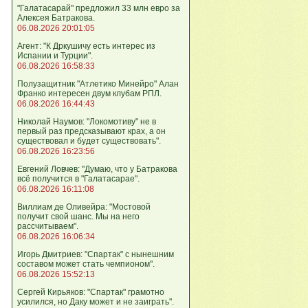
"Галатасарай" предложил 33 млн евро за
Алексея Батракова.
06.08.2026 20:01:05
Агент: "К Дркушичу есть интерес из
Испании и Турции".
06.08.2026 16:58:33
Полузащитник "Атлетико Минейро" Алан
Франко интересен двум клубам РПЛ.
06.08.2026 16:44:43
Николай Наумов: "Локомотиву" не в
первый раз предсказывают крах, а он
существовал и будет существовать".
06.08.2026 16:23:56
Евгений Ловчев: "Думаю, что у Батракова
всё получится в "Галатасарае".
06.08.2026 16:11:08
Виллиам де Оливейра: "Мостовой
получит свой шанс. Мы на него
рассчитываем".
06.08.2026 16:06:34
Игорь Дмитриев: "Спартак" с нынешним
составом может стать чемпионом".
06.08.2026 15:52:13
Сергей Кирьяков: "Спартак" грамотно
усилился, но Даку может и не заиграть".