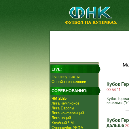
Ма
LIVE:
Live-результаты
Онлайн трансляции
Кубок Ге
00:54:11
СОРЕВНОВАНИЯ:
ЧМ 2026
Кубок Герман
пенальти (0:1
Лига чемпионов
Лига Европы
Лига конференций
Лига наций
Кубок Гер
Клубный ЧМ
дальше
20
Суперкубок УЕФА