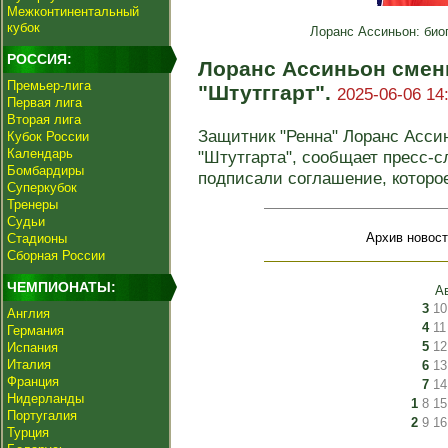
Межконтинентальный
кубок
Лоранс Ассиньон: био
РОССИЯ:
Лоранс Ассиньон смен
Премьер-лига
"Штутггарт".
2025-06-06 14
Первая лига
Вторая лига
Защитник "Ренна" Лоранс Асси
Кубок России
Календарь
"Штутгарта", сообщает пресс-с
Бомбардиры
подписали соглашение, которое
Суперкубок
Тренеры
Судьи
Архив новост
Стадионы
Сборная России
ЧЕМПИОНАТЫ:
А
3
10
Англия
4
11
Германия
5
12
Испания
Италия
6
13
Франция
7
14
Нидерланды
1
8
15
Португалия
2
9
16
Турция