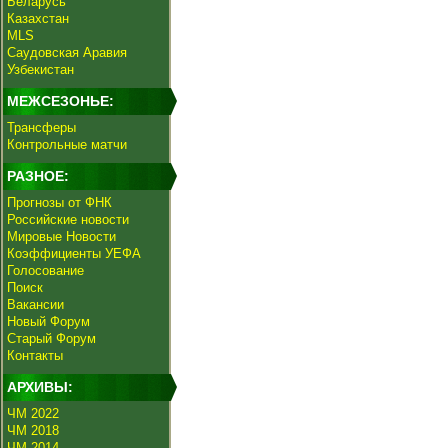
Беларусь
Казахстан
MLS
Саудовская Аравия
Узбекистан
МЕЖСЕЗОНЬЕ:
Трансферы
Контрольные матчи
РАЗНОЕ:
Прогнозы от ФНК
Российские новости
Мировые Новости
Коэффициенты УЕФА
Голосование
Поиск
Вакансии
Новый Форум
Старый Форум
Контакты
АРХИВЫ:
ЧМ 2022
ЧМ 2018
ЧМ 2014