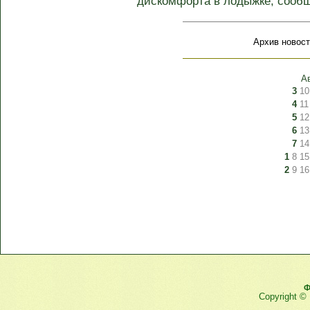
дискомфорта в лодыжке, сообщ
Архив новост
А
3
10
4
11
5
12
6
13
7
14
1
8
15
2
9
16
Ф
Copyright ©