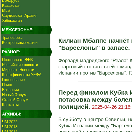
Беларусь
Казахстан
MLS
Саудовская Аравия
Узбекистан
МЕЖСЕЗОНЬЕ:
Трансферы
Килиан Мбаппе начнёт 
Контрольные матчи
"Барселоны" в запасе.
РАЗНОЕ:
Прогнозы от ФНК
Форвард мадридского "Реала" 
Российские новости
стартовый состав своей коман
Мировые Новости
Испании против "Барселоны". Г
Коэффициенты УЕФА
Голосование
Поиск
Вакансии
Перед финалом Кубка 
Новый Форум
потасовка между боле
Старый Форум
Контакты
полицией.
2025-04-26 21:18
АРХИВЫ:
В субботу в центре Севильи, н
ЧМ 2022
Кубка Испании между "Барсело
ЧМ 2018
произошёл инцидент с участием
ЧМ 2014