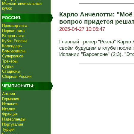
Межконтинентальный
кубок
Карло Анчелотти: "Моё
РОССИЯ:
вопрос придется решат
Премьер-лига
2025-04-27 10:06:47
Первая лига
Вторая лига
Кубок России
Главный тренер "Реала" Карло 
Календарь
своём будущем в клубе после 
Бомбардиры
Испании "Барселоне" (2:3). "Этот
Суперкубок
Тренеры
Судьи
Стадионы
Сборная России
ЧЕМПИОНАТЫ:
Англия
Германия
Испания
Италия
Франция
Нидерланды
Португалия
Турция