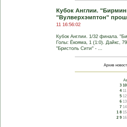
Кубок Англии. "Бирмин
"Вулверхэмптон" прош
11 16:56:02
Кубок Англии. 1/32 финала. "Бир
Голы: Ёкояма, 1 (1:0). Дайкс, 79
"Бристоль Сити" - ...
Архив новост
А
3
10
4
11
5
12
6
13
7
14
1
8
15
2
9
16