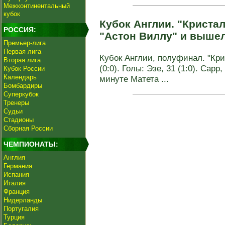
Межконтинентальный
кубок
Кубок Англии. "Криста
РОССИЯ:
"Астон Виллу" и выше
Премьер-лига
Первая лига
Кубок Англии, полуфинал. "Кри
Вторая лига
(0:0). Голы: Эзе, 31 (1:0). Сарр,
Кубок России
Календарь
минуте Матета ...
Бомбардиры
Суперкубок
Тренеры
Судьи
Стадионы
Сборная России
ЧЕМПИОНАТЫ:
Англия
Германия
Испания
Италия
Франция
Нидерланды
Португалия
Турция