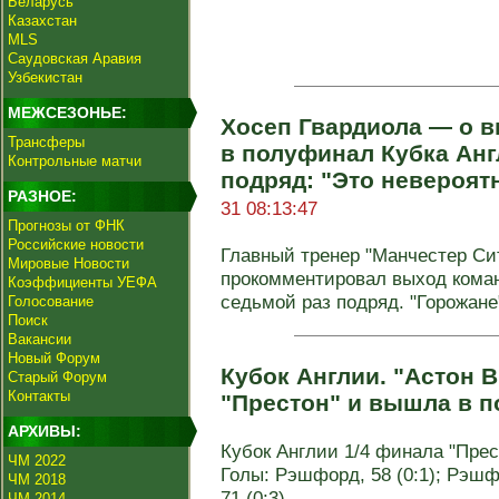
Беларусь
Казахстан
MLS
Саудовская Аравия
Узбекистан
МЕЖСЕЗОНЬЕ:
Хосеп Гвардиола — о в
Трансферы
в полуфинал Кубка Анг
Контрольные матчи
подряд: "Это невероят
РАЗНОЕ:
31 08:13:47
Прогнозы от ФНК
Российские новости
Главный тренер "Манчестер Си
Мировые Новости
прокомментировал выход кома
Коэффициенты УЕФА
седьмой раз подряд. "Горожане"
Голосование
Поиск
Вакансии
Новый Форум
Кубок Англии. "Астон 
Старый Форум
Контакты
"Престон" и вышла в 
АРХИВЫ:
Кубок Англии 1/4 финала "Престо
ЧМ 2022
Голы: Рэшфорд, 58 (0:1); Рэшфо
ЧМ 2018
71 (0:3).
ЧМ 2014