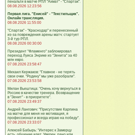
пенальти в матче РПЛ "Ахмат" - "Спартак".
08.08.2026 12:23:56
Первая лига. "Енисей" - "Текстильщик".
Онлайн трансляция.
08.08.2026 11:55:00
"Спартак" - "Краснодар" и перенесенный
из-за повреждения арены матч: стартует
3-й тур РПЛ.
08.08.2026 00:30:00
Президент "Фламенго" заблокировал
переход Луиса Энрике из "Зенита" за 40
млн евро.
07.08.2026 23:58:47
Михаил Кержаков: "Главное - не терять
свои очки. "Родину" мы уже разобрали".
07.08.2026 23:53:58
Милан Вьештица: "Очень хочу вернуться в
Россию в качестве тренера. Возвращение
в "Зенит" - в приоритете".
07.08.2026 23:49:37
Андрей Лангович: "Присутствие Карпина
на матче для меня не мотивация, я
профессионал и всегда играю на победу".
07.08.2026 23:33:07
Алексей Бабырь: "Интерес к Замерцу
есть, общение идет. Уверен, рано или