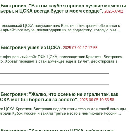
 Бистрович: "В этом клубе я провел лучшие моменты
рьеры, и ЦСКА всегда будет в моем сердце".
2025-07-02
московский ЦСКА полузащитник Кристиян Бистрович обратился к
 армейского клуба, поблагодарив их за поддержку, которую они ...
 Бистрович ушел из ЦСКА.
2025-07-02 17:17:55
т официальный сайт ПФК ЦСКА, полузащитник Кристиян Бистрович
уб. Хорват перешел в стан армейцев еще в 19 лет, дебютировав в
Бистрович: "Жалко, что осенью не играли так, как
ЦСКА мог бы бороться за золото".
2025-06-05 10:53:58
к ЦСКА Кристиян Бистрович подвёл итоги сезона для своей команды.
грали Кубок России и заняли третье место в чемпионате России....
Бистрович: "Хочу остаться в ЦСКА, сейчас идут