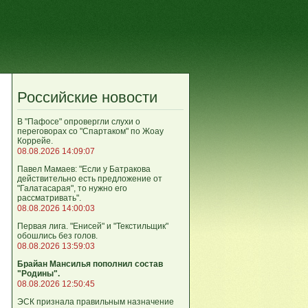
Российские новости
В "Пафосе" опровергли слухи о
переговорах со "Спартаком" по Жоау
Коррейе.
08.08.2026 14:09:07
Павел Мамаев: "Если у Батракова
действительно есть предложение от
"Галатасарая", то нужно его
рассматривать".
08.08.2026 14:00:03
Первая лига. "Енисей" и "Текстильщик"
обошлись без голов.
08.08.2026 13:59:03
Брайан Мансилья пополнил состав
"Родины".
08.08.2026 12:50:45
ЭСК признала правильным назначение