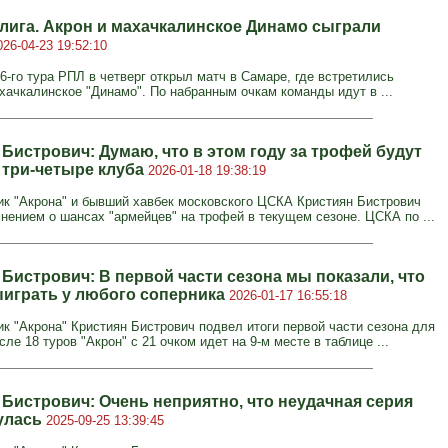
лига. Акрон и махачкалинское Динамо сыграли
026-04-23 19:52:10
6-го тура РПЛ в четверг открыл матч в Самаре, где встретились
ахачкалинское "Динамо". По набранным очкам команды идут в ...
Бистрович: Думаю, что в этом году за трофей будут
 три-четыре клуба
2026-01-18 19:38:19
к "Акрона" и бывший хавбек московского ЦСКА Кристиян Бистрович
нением о шансах "армейцев" на трофей в текущем сезоне. ЦСКА по ...
 Бистрович: В первой части сезона мы показали, что
играть у любого соперника
2026-01-17 16:55:18
к "Акрона" Кристиян Бистрович подвел итоги первой части сезона для
ле 18 туров "Акрон" с 21 очком идет на 9-м месте в таблице ...
 Бистрович: Очень неприятно, что неудачная серия
нулась
2025-09-25 13:39:45