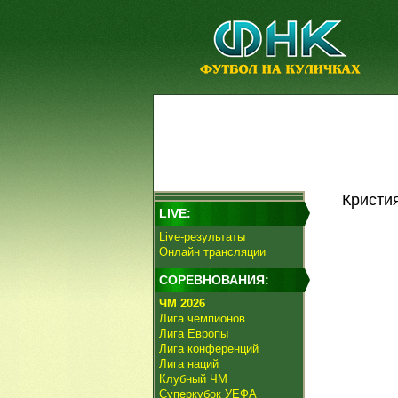
Кристи
LIVE:
Live-результаты
Онлайн трансляции
СОРЕВНОВАНИЯ:
ЧМ 2026
Лига чемпионов
Лига Европы
Лига конференций
Лига наций
Клубный ЧМ
Суперкубок УЕФА