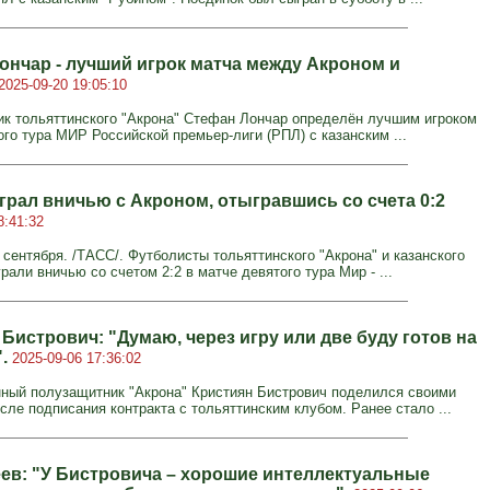
ончар - лучший игрок матча между Акроном и
2025-09-20 19:05:10
к тольяттинского "Акрона" Стефан Лончар определён лучшим игроком
ого тура МИР Российской премьер‑лиги (РПЛ) с казанским ...
грал вничью с Акроном, отыгравшись со счета 0:2
8:41:32
сентября. /ТАСС/. Футболисты тольяттинского "Акрона" и казанского
рали вничью со счетом 2:2 в матче девятого тура Мир - ...
Бистрович: "Думаю, через игру или две буду готов на
".
2025-09-06 17:36:02
ный полузащитник "Акрона" Кристиян Бистрович поделился своими
сле подписания контракта с тольяттинским клубом. Ранее стало ...
еев: "У Бистровича – хорошие интеллектуальные