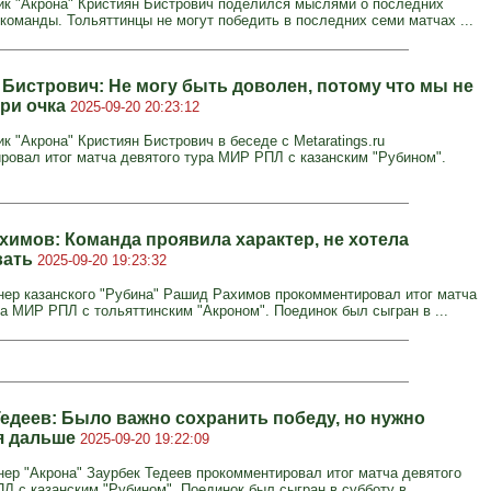
к "Акрона" Кристиян Бистрович поделился мыслями о последних
 команды. Тольяттинцы не могут победить в последних семи матчах ...
 Бистрович: Не могу быть доволен, потому что мы не
три очка
2025-09-20 20:23:12
 "Акрона" Кристиян Бистрович в беседе с Metaratings.ru
ровал итог матча девятого тура МИР РПЛ с казанским "Рубином".
химов: Команда проявила характер, не хотела
вать
2025-09-20 19:23:32
нер казанского "Рубина" Рашид Рахимов прокомментировал итог матча
ра МИР РПЛ с тольяттинским "Акроном". Поединок был сыгран в ...
Тедеев: Было важно сохранить победу, но нужно
я дальше
2025-09-20 19:22:09
нер "Акрона" Заурбек Тедеев прокомментировал итог матча девятого
Л с казанским "Рубином". Поединок был сыгран в субботу в ...