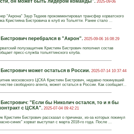
сти, он может быть лидером команды".
2025-09-06
нер "Акрона" Заур Тедеев прокомментировал трансфер хорватского
а Кристияна Бистровича в клуб из Тольятти. Ранее стало ...
 Бистрович перебрался в "Акрон".
2025-09-06 16:08:29
орватский полузащитник Кристиян Бистрович пополнил состав
ообщает пресс-служба тольяттинского клуба.
 Бистрович может остаться в России.
2025-07-14 10:37:44
итник московского ЦСКА Кристиян Бистрович, недавно покинувший
честве свободного агента, может остаться в России. Как сообщает...
Бистрович: "Если бы Николич остался, то и я бы
контракт с ЦСКА".
2025-07-04 09:42:21
к Кристиян Бистрович рассказал о причинах, из-за которых покинул
асно-синих" хорват выступал с марта 2018-го года. После ...