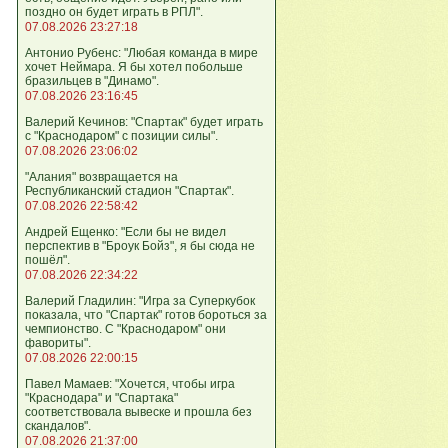
поздно он будет играть в РПЛ".
07.08.2026 23:27:18
Антонио Рубенс: "Любая команда в мире
хочет Неймара. Я бы хотел побольше
бразильцев в "Динамо".
07.08.2026 23:16:45
Валерий Кечинов: "Спартак" будет играть
с "Краснодаром" с позиции силы".
07.08.2026 23:06:02
"Алания" возвращается на
Республиканский стадион "Спартак".
07.08.2026 22:58:42
Андрей Ещенко: "Если бы не видел
перспектив в "Броук Бойз", я бы сюда не
пошёл".
07.08.2026 22:34:22
Валерий Гладилин: "Игра за Суперкубок
показала, что "Спартак" готов бороться за
чемпионство. С "Краснодаром" они
фавориты".
07.08.2026 22:00:15
Павел Мамаев: "Хочется, чтобы игра
"Краснодара" и "Спартака"
соответствовала вывеске и прошла без
скандалов".
07.08.2026 21:37:00