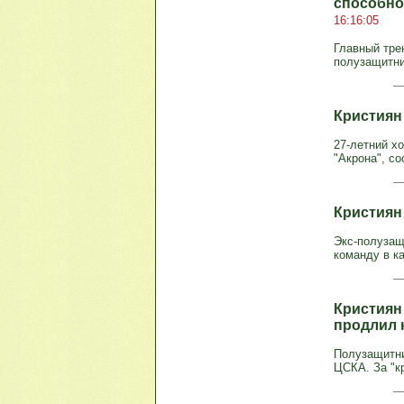
способно
16:16:05
Главный тре
полузащитник
Кристиян
27-летний х
"Акрона", с
Кристиян
Экс-полузащ
команду в ка
Кристиян 
продлил 
Полузащитни
ЦСКА. За "кр