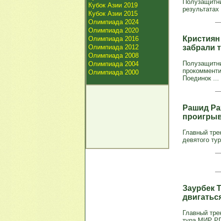
Полузащитни
Кубок Азии 2019
результатах
Кубок Азии 2015
Олимпиада 2024
Олимпиада 2020
Кристиян
Олимпиада 2016
Олимпиада 2012
забрали 
Олимпиада 2008
Полузащитник
Олимпиада 2004
прокомменти
Олимпиада 2000
Поединок ...
Рашид Ра
проигры
Главный тре
девятого ту
Заурбек 
двигатьс
Главный тре
тура МИР РП