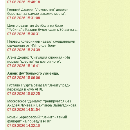
07.08.2026 15:48:18
Георгий Джикия: "Локомотив" должен
бороться за самые высокие места".
07.08.2026 15:31:08
Центр развития футбола на базе
"Рубина" в Казани будет сдан к 30 августа.
07.08.2026 15:30:31
Пловец Колесников назвал смешанными
ощущения от ЧМ по футболу.
07.08.2026 15:24:39
Агент Джапо: "Ситуация сложная - Ян
порвал "кресты" на другой ноге".
07.08.2026 15:16:41
Анонс футбольного уик-энда.
07.08.2026 15:06:06
Густаво Пуэрта отказал "Зениту" ради
перехода в клуб АПЛ.
07.08.2026 15:02:25
Московское "Динамо" тренируется без
Андрея Лунева и Бактиера Зайнутдинова.
07.08.2026 14:51:54
Роман Березовский: "Зенит" - явный
фаворит на победу в РПЛ".
07.08.2026 14:32:10