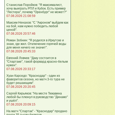
Станислав Поройков: "Я максималист,
хочу выиграть РПЛ и Кубок. Есть пример
"Лестера", почему "Оренбург" не может?"
07.08.2026 21:08:59
Максим Ненахов: "С "Акроном" выйдем как
на бой, нам нужно победить любой
ценой".
07.08.2026 20:57:46
Роман Зобнин: "Я родился в Иркутске и
знаю, где жил. Отключение горячей воды
для меня ничего не значит".
07.08.2026 20:45:33
Евгений Ловчев: "Даку состоится в
"Спартаке", такой форвард красно-белым
нужен".
07.08.2026 20:33:17
Хуан Карседо: "Краснодар" - один из
фаворитов сезона, но матч 3-го тура не
будет решающим".
07.08.2026 20:20:45
Сергей Кирьяков: "На месте Тюкавина
любой бы плюнул в руководство "Динамо"
и ушёл".
07.08.2026 20:09:15
На матч "Спартак" - "Краснодар" продано
почти 35 тысяч билетов.