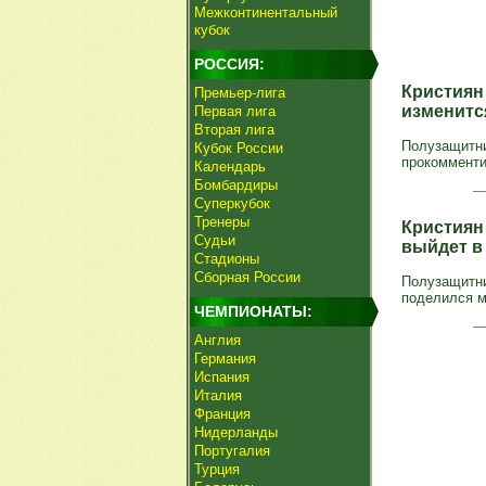
Межконтинентальный
кубок
РОССИЯ:
Кристиян
Премьер-лига
изменит
Первая лига
Вторая лига
Полузащитни
Кубок России
прокомменти
Календарь
Бомбардиры
Суперкубок
Тренеры
Кристиян
Судьи
выйдет в
Стадионы
Сборная России
Полузащитни
поделился м
ЧЕМПИОНАТЫ:
Англия
Германия
Испания
Италия
Франция
Нидерланды
Португалия
Турция