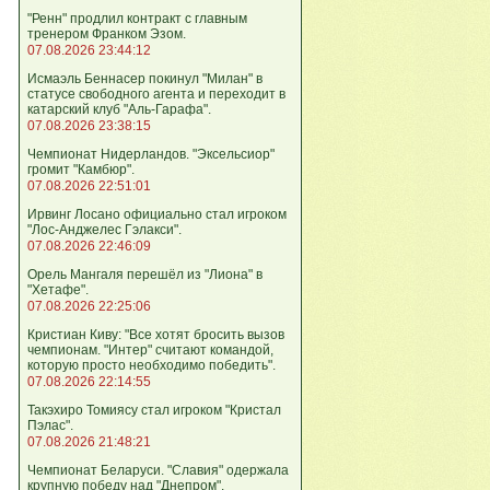
"Ренн" продлил контракт с главным
тренером Франком Эзом.
07.08.2026 23:44:12
Исмаэль Беннасер покинул "Милан" в
статусе свободного агента и переходит в
катарский клуб "Аль-Гарафа".
07.08.2026 23:38:15
Чемпионат Нидерландов. "Эксельсиор"
громит "Камбюр".
07.08.2026 22:51:01
Ирвинг Лосано официально стал игроком
"Лос-Анджелес Гэлакси".
07.08.2026 22:46:09
Орель Мангаля перешёл из "Лиона" в
"Хетафе".
07.08.2026 22:25:06
Кристиан Киву: "Все хотят бросить вызов
чемпионам. "Интер" считают командой,
которую просто необходимо победить".
07.08.2026 22:14:55
Такэхиро Томиясу стал игроком "Кристал
Пэлас".
07.08.2026 21:48:21
Чемпионат Беларуси. "Славия" одержала
крупную победу над "Днепром".