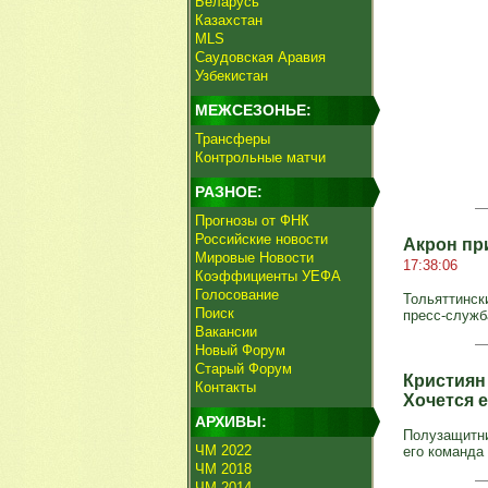
Беларусь
Казахстан
MLS
Саудовская Аравия
Узбекистан
МЕЖСЕЗОНЬЕ:
Трансферы
Контрольные матчи
РАЗНОЕ:
Прогнозы от ФНК
Российские новости
Акрон пр
Мировые Новости
17:38:06
Коэффициенты УЕФА
Голосование
Тольяттинск
Поиск
пресс-служб
Вакансии
Новый Форум
Старый Форум
Кристиян
Контакты
Хочется 
АРХИВЫ:
Полузащитни
ЧМ 2022
его команда 
ЧМ 2018
ЧМ 2014