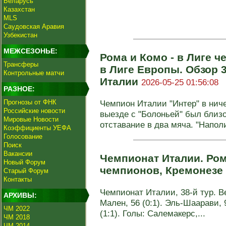
Беларусь
Казахстан
MLS
Саудовская Аравия
Узбекистан
МЕЖСЕЗОНЬЕ:
Рома и Комо - в Лиге ч
Трансферы
в Лиге Европы. Обзор 
Контрольные матчи
Италии
2026-05-25 01:56:08
РАЗНОЕ:
Прогнозы от ФНК
Чемпион Италии "Интер" в нич
Российские новости
выезде с "Болоньей" был близо
Мировые Новости
отставание в два мяча. "Наполи"
Коэффициенты УЕФА
Голосование
Поиск
Вакансии
Чемпионат Италии. Ром
Новый Форум
чемпионов, Кремонезе
Старый Форум
Контакты
Чемпионат Италии, 38-й тур. Ве
АРХИВЫ:
Мален, 56 (0:1). Эль-Шаарави, 
ЧМ 2022
(1:1). Голы: Салемакерс,...
ЧМ 2018
ЧМ 2014