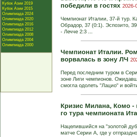
Кубок Азии 2019
победили в гостях
2026-
Кубок Азии 2015
Олимпиада 2024
Чемпионат Италии, 37-й тур. Ка
Олимпиада 2020
Олимпиада 2016
Обрадор, 37 (0:1). Эспозито, 39
Олимпиада 2012
- Лечче 2:3 ...
Олимпиада 2008
Олимпиада 2004
Олимпиада 2000
Чемпионат Италии. Ро
ворвалась в зону ЛЧ
20
Перед последним туром в Сери
зоне Лиги чемпионов. Ожидавш
смогла одолеть "Лацио" и войти 
Кризис Милана, Комо - 
го тура чемпионата Ит
Нацелившийся на "золотой дубл
матче Серии А, где у отпразд