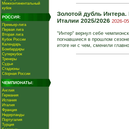
Межконтинентальный
кубок
Золотой дубль Интера.
РОССИЯ:
Италии 2025/2026
2026-05
Премьер-лига
Первая лига
"Интер" вернул себе чемпионск
Вторая лига
погнавшиеся в прошлом сезоне
Кубок России
Календарь
итоге ни с чем, сменили главног
Бомбардиры
Суперкубок
Тренеры
Судьи
Стадионы
Сборная России
ЧЕМПИОНАТЫ:
Англия
Германия
Испания
Италия
Франция
Нидерланды
Португалия
Турция