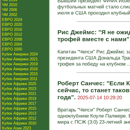
Бывший президент ФИФА Йозеф
ЧМ 2010
футбольных матчей стало слиш
ЧМ 2006
июля в США проходил клубный 
ЧМ 2002
ЕВРО 2024
ЕВРО 2020
ЕВРО 2016
Рис Джеймс: "Я не ожи
ЕВРО 2012
трофей вместе с нами"
ЕВРО 2008
ЕВРО 2004
ЕВРО 2000
Капитан "Челси" Рис Джеймс за
Кубок Америки 2024
президента США Дональда Тра
Кубок Америки 2021
трофея за победу на клубном ..
Кубок Америки 2019
Кубок Америки 2016
Кубок Америки 2015
Кубок Америки 2011
Роберт Санчес: "Если 
Кубок Африки 2025
Кубок Африки 2023
сейчас, то станет так
Кубок Африки 2021
года".
2025-07-14 10:29:20
Кубок Африки 2019
Кубок Африки 2017
Кубок Африки 2015
Вратарь "Челси" Роберт Санче
Кубок Африки 2013
одноклубнике Коуле Палмере. 
Кубок Африки 2012
мира с ПСЖ (3:0) 23-летний анг
Кубок Африки 2010
Кубок Азии 2023