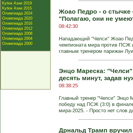
Кубок Азии 2019
Кубок Азии 2015
Жоао Педро - о стычке
Олимпиада 2024
"Полагаю, они не умею
Олимпиада 2020
Олимпиада 2016
08:42:30
Олимпиада 2012
Олимпиада 2008
Нападающий "Челси" Жоао Пед
Олимпиада 2004
Олимпиада 2000
чемпионата мира против ПСЖ (
главным тренером парижан Луи
Энцо Мареска: "Челси"
десять минут, задав н
08:38:25
Главный тренер "Челси" Энцо 
победу над ПСЖ (3:0) в финал
мира-2025. - Просто нет слов дл
Дрнальд Трамп вручил