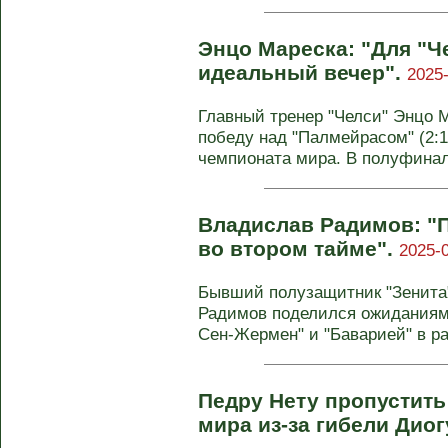
Энцо Мареска: "Для "Ч
идеальный вечер".
2025-
Главный тренер "Челси" Энцо 
победу над "Палмейрасом" (2:1
чемпионата мира. В полуфинале
Владислав Радимов: "
во втором тайме".
2025-0
Бывший полузащитник "Зенита
Радимов поделился ожиданиям
Сен-Жермен" и "Баварией" в рам
Педру Нету пропустит
мира из-за гибели Дио