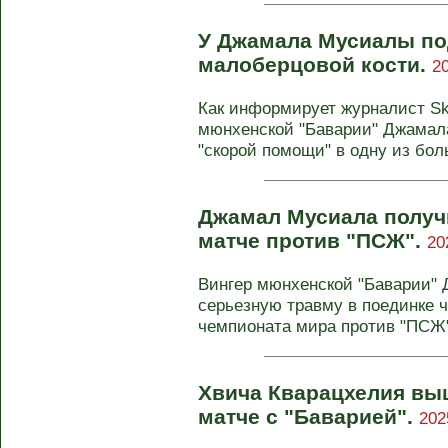
У Джамала Мусиалы по
малоберцовой кости.
2
Как информирует журналист Sky
мюнхенской "Баварии" Джамала
"скорой помощи" в одну из боль
Джамал Мусиала получ
матче против "ПСЖ".
20
Вингер мюнхенской "Баварии"
серьезную травму в поединке 
чемпионата мира против "ПСЖ".
Хвича Кварацхелия вы
матче с "Баварией".
202