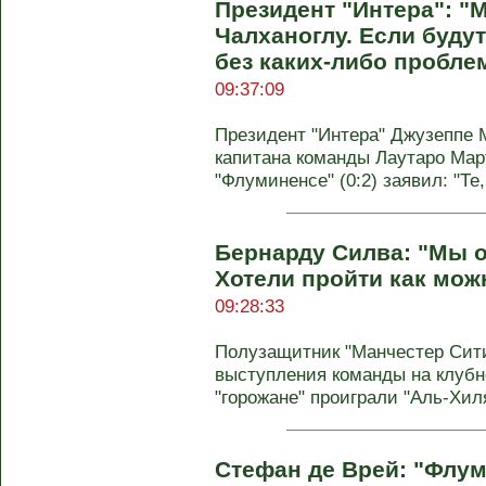
Президент "Интера": "
Чалханоглу. Если буду
без каких-либо пробле
09:37:09
Президент "Интера" Джузеппе 
капитана команды Лаутаро Март
"Флуминенсе" (0:2) заявил: "Те, 
Бернарду Силва: "Мы 
Хотели пройти как мож
09:28:33
Полузащитник "Манчестер Сити
выступления команды на клубн
"горожане" проиграли "Аль-Хиля
Стефан де Врей: "Флу