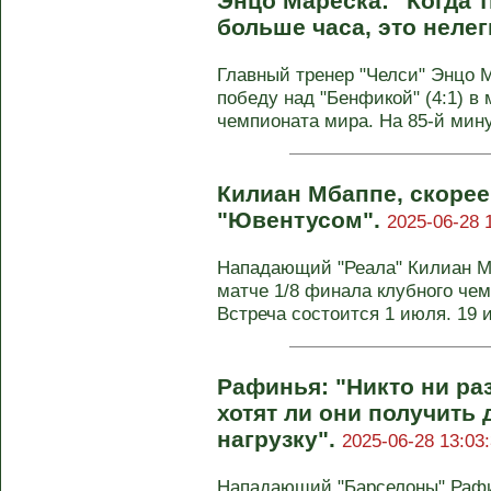
Энцо Мареска: "Когда 
больше часа, это нелег
Главный тренер "Челси" Энцо 
победу над "Бенфикой" (4:1) в
чемпионата мира. На 85-й минут
Килиан Мбаппе, скорее
"Ювентусом".
2025-06-28 
Нападающий "Реала" Килиан Мб
матче 1/8 финала клубного че
Встреча состоится 1 июля. 19 и
Рафинья: "Никто ни раз
хотят ли они получить
нагрузку".
2025-06-28 13:03
Нападающий "Барселоны" Рафи