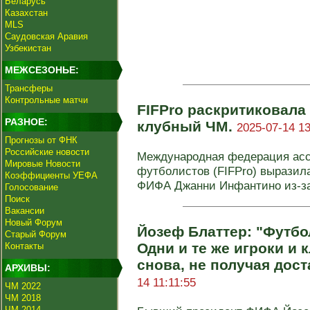
Беларусь
Казахстан
MLS
Саудовская Аравия
Узбекистан
МЕЖСЕЗОНЬЕ:
Трансферы
Контрольные матчи
FIFPro раскритиковала
РАЗНОЕ:
клубный ЧМ.
2025-07-14 13
Прогнозы от ФНК
Российские новости
Международная федерация ас
Мировые Новости
футболистов (FIFPro) выразил
Коэффициенты УЕФА
ФИФА Джанни Инфантино из-за 
Голосование
Поиск
Вакансии
Новый Форум
Йозеф Блаттер: "Футбо
Старый Форум
Одни и те же игроки и 
Контакты
снова, не получая дос
АРХИВЫ:
14 11:11:55
ЧМ 2022
ЧМ 2018
ЧМ 2014