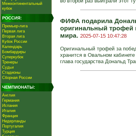
во второй раз выиграли этот тур
Межконтинентальный
кубок
РОССИЯ:
ФИФА подарила Донал
Премьер-лига
оригинальный трофей 
Первая лига
мира.
2025-07-15 10:47:28
Вторая лига
Кубок России
Календарь
Оригинальный трофей за побед
Бомбардиры
хранится в Овальном кабинете
Суперкубок
глава государства Дональд Трам
Тренеры
Судьи
Стадионы
Сборная России
ЧЕМПИОНАТЫ:
Англия
Германия
Испания
Италия
Франция
Нидерланды
Португалия
Турция