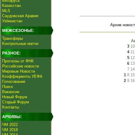
Беларусь
Казахстан
MLS
Саудовская Аравия
Узбекистан
Архив новост
МЕЖСЕЗОНЬЕ:
Трансферы
А
Контрольные матчи
3
10
4
11
РАЗНОЕ:
5
12
Прогнозы от ФНК
6
13
Российские новости
7
14
Мировые Новости
1
8
15
Коэффициенты УЕФА
2
9
16
Голосование
Поиск
Вакансии
Новый Форум
Старый Форум
Контакты
АРХИВЫ:
ЧМ 2022
ЧМ 2018
ЧМ 2014