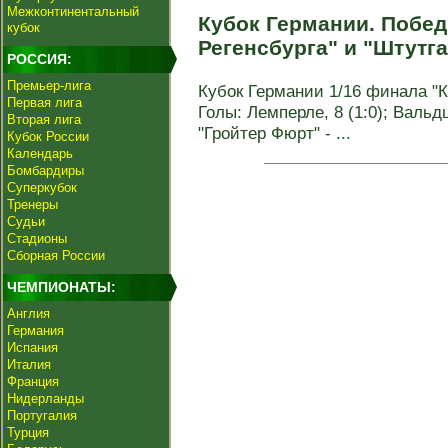
Межконтинентальный
Кубок Германии. Побед
кубок
Регенсбурга" и "Штутг
РОССИЯ:
Премьер-лига
Кубок Германии 1/16 финала "Ке
Первая лига
Голы: Лемперле, 8 (1:0); Вальдш
Вторая лига
"Гройтер Фюрт" - ...
Кубок России
Календарь
Бомбардиры
Суперкубок
Тренеры
Судьи
Стадионы
Сборная России
ЧЕМПИОНАТЫ:
Англия
Германия
Испания
Италия
Франция
Нидерланды
Португалия
Турция