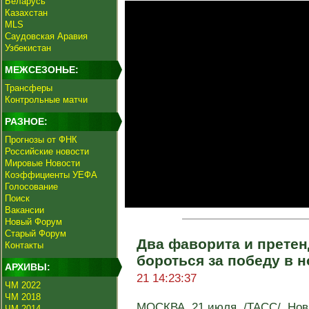
Беларусь
Казахстан
MLS
Саудовская Аравия
Узбекистан
МЕЖСЕЗОНЬЕ:
Трансферы
Контрольные матчи
РАЗНОЕ:
Прогнозы от ФНК
Российские новости
Мировые Новости
Коэффициенты УЕФА
Голосование
Поиск
Вакансии
Новый Форум
Старый Форум
Два фаворита и претен
Контакты
бороться за победу в 
АРХИВЫ:
21 14:23:37
ЧМ 2022
ЧМ 2018
МОСКВА, 21 июля. /ТАСС/. Нов
ЧМ 2014