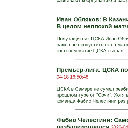
развивают координацию и заста
Иван Обляков: В Казан
В целом неплохой мат
Полузащитник ЦСКА Иван Обля
важно не пропустить гол в матч
гостевом матче ЦСКА сыграл ..
Премьер-лига. ЦСКА по
04-18 16:50:48
ЦСКА в Самаре не сумел реаби
прошлом туре от "Сочи". Хотя 
команда Фабио Челестини разгр
Фабио Челестини: Само
разблокировался
2026-04