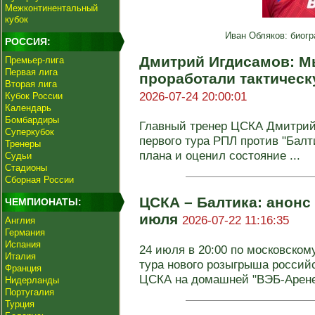
Межконтинентальный
кубок
Иван Обляков: биогр
РОССИЯ:
Дмитрий Игдисамов: Мы
Премьер-лига
Первая лига
проработали тактичес
Вторая лига
2026-07-24 20:00:01
Кубок России
Календарь
Бомбардиры
Главный тренер ЦСКА Дмитрий
Суперкубок
первого тура РПЛ против "Балт
Тренеры
плана и оценил состояние ...
Судьи
Стадионы
Сборная России
ЦСКА – Балтика: анонс 
ЧЕМПИОНАТЫ:
июля
2026-07-22 11:16:35
Англия
Германия
Испания
24 июля в 20:00 по московском
Италия
тура нового розыгрыша россий
Франция
ЦСКА на домашней "ВЭБ-Арене"
Нидерланды
Португалия
Турция