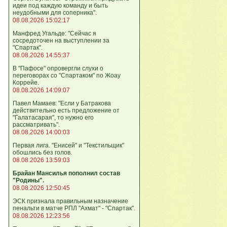
идеи под каждую команду и быть
неудобными для соперника".
08.08.2026 15:02:17
Манфред Угальде: "Сейчас я
сосредоточен на выступлении за
"Спартак".
08.08.2026 14:55:37
В "Пафосе" опровергли слухи о
переговорах со "Спартаком" по Жоау
Коррейе.
08.08.2026 14:09:07
Павел Мамаев: "Если у Батракова
действительно есть предложение от
"Галатасарая", то нужно его
рассматривать".
08.08.2026 14:00:03
Первая лига. "Енисей" и "Текстильщик"
обошлись без голов.
08.08.2026 13:59:03
Брайан Мансилья пополнил состав
"Родины".
08.08.2026 12:50:45
ЭСК признала правильным назначение
пенальти в матче РПЛ "Ахмат" - "Спартак".
08.08.2026 12:23:56