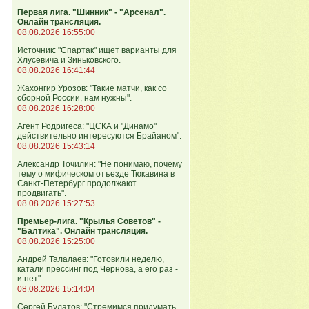
Первая лига. "Шинник" - "Арсенал".
Онлайн трансляция.
08.08.2026 16:55:00
Источник: "Спартак" ищет варианты для
Хлусевича и Зиньковского.
08.08.2026 16:41:44
Жахонгир Урозов: "Такие матчи, как со
сборной России, нам нужны".
08.08.2026 16:28:00
Агент Родригеса: "ЦСКА и "Динамо"
действительно интересуются Брайаном".
08.08.2026 15:43:14
Александр Точилин: "Не понимаю, почему
тему о мифическом отъезде Тюкавина в
Санкт-Петербург продолжают
продвигать".
08.08.2026 15:27:53
Премьер-лига. "Крылья Советов" -
"Балтика". Онлайн трансляция.
08.08.2026 15:25:00
Андрей Талалаев: "Готовили неделю,
катали прессинг под Чернова, а его раз -
и нет".
08.08.2026 15:14:04
Сергей Булатов: "Стремимся придумать