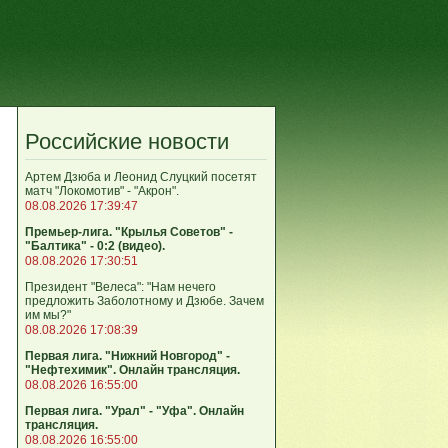
Российские новости
Артем Дзюба и Леонид Слуцкий посетят
матч "Локомотив" - "Акрон".
08.08.2026 17:39:47
Премьер-лига. "Крылья Советов" -
"Балтика" - 0:2 (видео).
08.08.2026 17:30:51
Президент "Велеса": "Нам нечего
предложить Заболотному и Дзюбе. Зачем
им мы?"
08.08.2026 17:08:39
Первая лига. "Нижний Новгород" -
"Нефтехимик". Онлайн трансляция.
08.08.2026 16:55:00
Первая лига. "Урал" - "Уфа". Онлайн
трансляция.
08.08.2026 16:55:00