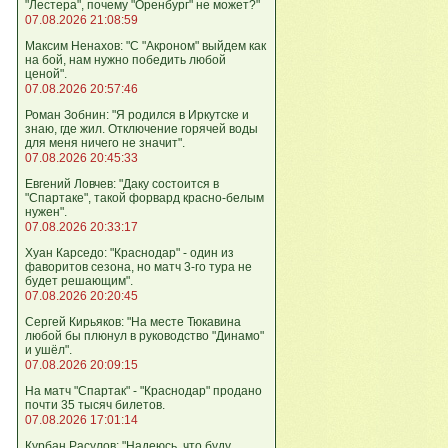
"Лестера", почему "Оренбург" не может?"
07.08.2026 21:08:59
Максим Ненахов: "С "Акроном" выйдем как
на бой, нам нужно победить любой
ценой".
07.08.2026 20:57:46
Роман Зобнин: "Я родился в Иркутске и
знаю, где жил. Отключение горячей воды
для меня ничего не значит".
07.08.2026 20:45:33
Евгений Ловчев: "Даку состоится в
"Спартаке", такой форвард красно-белым
нужен".
07.08.2026 20:33:17
Хуан Карседо: "Краснодар" - один из
фаворитов сезона, но матч 3-го тура не
будет решающим".
07.08.2026 20:20:45
Сергей Кирьяков: "На месте Тюкавина
любой бы плюнул в руководство "Динамо"
и ушёл".
07.08.2026 20:09:15
На матч "Спартак" - "Краснодар" продано
почти 35 тысяч билетов.
07.08.2026 17:01:14
Курбан Расулов: "Надеюсь, что буду