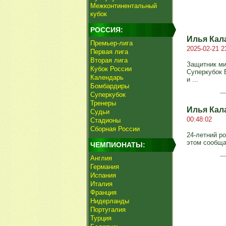
Межконтинентальный
кубок
РОССИЯ:
Илья Кал
Премьер-лига
2025-02-21 2
Первая лига
Вторая лига
Защитник ми
Кубок России
Суперкубок 
Календарь
и ...
Бомбардиры
Суперкубок
Тренеры
Илья Кал
Судьи
00:48:02
Стадионы
Сборная России
24-летний р
этом сообща
ЧЕМПИОНАТЫ:
Англия
Германия
Испания
Италия
Франция
Нидерланды
Португалия
Турция