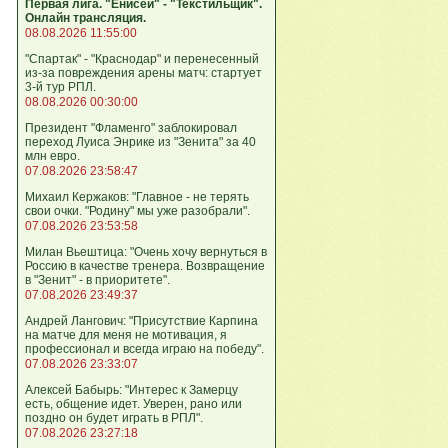
Первая лига. "Енисей" - "Текстильщик".
Онлайн трансляция.
08.08.2026 11:55:00
"Спартак" - "Краснодар" и перенесенный
из-за повреждения арены матч: стартует
3-й тур РПЛ.
08.08.2026 00:30:00
Президент "Фламенго" заблокировал
переход Луиса Энрике из "Зенита" за 40
млн евро.
07.08.2026 23:58:47
Михаил Кержаков: "Главное - не терять
свои очки. "Родину" мы уже разобрали".
07.08.2026 23:53:58
Милан Вьештица: "Очень хочу вернуться в
Россию в качестве тренера. Возвращение
в "Зенит" - в приоритете".
07.08.2026 23:49:37
Андрей Лангович: "Присутствие Карпина
на матче для меня не мотивация, я
профессионал и всегда играю на победу".
07.08.2026 23:33:07
Алексей Бабырь: "Интерес к Замерцу
есть, общение идет. Уверен, рано или
поздно он будет играть в РПЛ".
07.08.2026 23:27:18