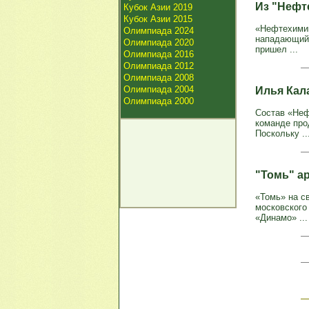
Из "Нефт
Кубок Азии 2019
Кубок Азии 2015
«Нефтехимик
Олимпиада 2024
нападающий
Олимпиада 2020
пришел ...
Олимпиада 2016
Олимпиада 2012
Олимпиада 2008
Олимпиада 2004
Илья Кал
Олимпиада 2000
Состав «Неф
команде про
Поскольку ..
"Томь" а
«Томь» на с
московского
«Динамо» ...