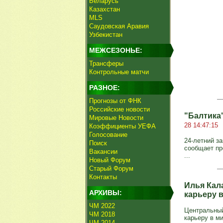
Беларусь
Казахстан
MLS
Саудовская Аравия
Узбекистан
МЕЖСЕЗОНЬЕ:
Трансферы
Контрольные матчи
РАЗНОЕ:
Прогнозы от ФНК
Российские новости
"Балтика
Мировые Новости
28 14:47:15
Коэффициенты УЕФА
Голосование
24-летний з
Поиск
сообщает пр
Вакансии
...
Новый Форум
Старый Форум
Контакты
Илья Кал
АРХИВЫ:
карьеру 
ЧМ 2022
Центральный
ЧМ 2018
карьеру в м
ЧМ 2014