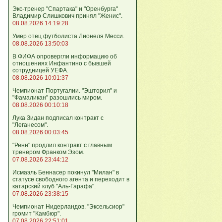
Экс-тренер "Спартака" и "Оренбурга"
Владимир Слишкович принял "Женис".
08.08.2026 14:19:28
Умер отец футболиста Лионеля Месси.
08.08.2026 13:50:03
В ФИФА опровергли информацию об
отношениях Инфантино с бывшей
сотрудницей УЕФА.
08.08.2026 10:01:37
Чемпионат Португалии. "Эшторил" и
"Фамаликан" разошлись миром.
08.08.2026 00:10:18
Лука Зидан подписал контракт с
"Леганесом".
08.08.2026 00:03:45
"Ренн" продлил контракт с главным
тренером Франком Эзом.
07.08.2026 23:44:12
Исмаэль Беннасер покинул "Милан" в
статусе свободного агента и переходит в
катарский клуб "Аль-Гарафа".
07.08.2026 23:38:15
Чемпионат Нидерландов. "Эксельсиор"
громит "Камбюр".
07.08.2026 22:51:01