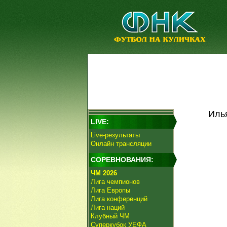
Иль
LIVE:
Live-результаты
Онлайн трансляции
СОРЕВНОВАНИЯ:
ЧМ 2026
Лига чемпионов
Лига Европы
Лига конференций
Лига наций
Клубный ЧМ
Суперкубок УЕФА