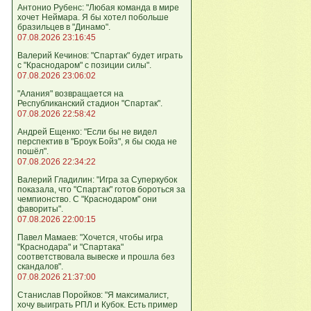
Антонио Рубенс: "Любая команда в мире
хочет Неймара. Я бы хотел побольше
бразильцев в "Динамо".
07.08.2026 23:16:45
Валерий Кечинов: "Спартак" будет играть
с "Краснодаром" с позиции силы".
07.08.2026 23:06:02
"Алания" возвращается на
Республиканский стадион "Спартак".
07.08.2026 22:58:42
Андрей Ещенко: "Если бы не видел
перспектив в "Броук Бойз", я бы сюда не
пошёл".
07.08.2026 22:34:22
Валерий Гладилин: "Игра за Суперкубок
показала, что "Спартак" готов бороться за
чемпионство. С "Краснодаром" они
фавориты".
07.08.2026 22:00:15
Павел Мамаев: "Хочется, чтобы игра
"Краснодара" и "Спартака"
соответствовала вывеске и прошла без
скандалов".
07.08.2026 21:37:00
Станислав Поройков: "Я максималист,
хочу выиграть РПЛ и Кубок. Есть пример